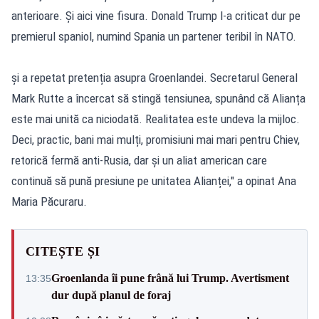
anterioare. Și aici vine fisura. Donald Trump l-a criticat dur pe
premierul spaniol, numind Spania un partener teribil în NATO.
și a repetat pretenția asupra Groenlandei. Secretarul General
Mark Rutte a încercat să stingă tensiunea, spunând că Alianța
este mai unită ca niciodată. Realitatea este undeva la mijloc.
Deci, practic, bani mai mulți, promisiuni mai mari pentru Chiev,
retorică fermă anti-Rusia, dar și un aliat american care
continuă să pună presiune pe unitatea Alianței," a opinat Ana
Maria Păcuraru.
CITEȘTE ȘI
Groenlanda îi pune frână lui Trump. Avertisment
13:35
dur după planul de foraj