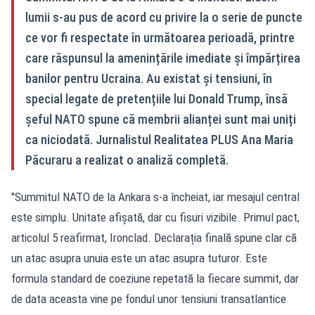
lumii s-au pus de acord cu privire la o serie de puncte
ce vor fi respectate în următoarea perioadă, printre
care răspunsul la amenințările imediate și împărțirea
banilor pentru Ucraina. Au existat și tensiuni, în
special legate de pretențiile lui Donald Trump, însă
șeful NATO spune că membrii alianței sunt mai uniți
ca niciodată. Jurnalistul Realitatea PLUS Ana Maria
Păcuraru a realizat o analiză completă.
"Summitul NATO de la Ankara s-a încheiat, iar mesajul central
este simplu. Unitate afișată, dar cu fisuri vizibile. Primul pact,
articolul 5 reafirmat, Ironclad. Declarația finală spune clar că
un atac asupra unuia este un atac asupra tuturor. Este
formula standard de coeziune repetată la fiecare summit, dar
de data aceasta vine pe fondul unor tensiuni transatlantice