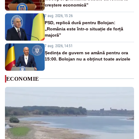
creștere economică”
7 aug. 2026, 15:26
PSD, replică dură pentru Bolojan:
„România este într-o situație de forță
majoră”
7 aug. 2026, 14:51
Ședința de guvern se amână pentru ora
15:00. Bolojan nu a obținut toate avizele
ECONOMIE