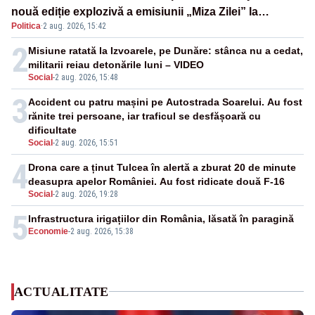
nouă ediție explozivă a emisiunii „Miza Zilei” la
Politica
·
2 aug. 2026, 15:42
Realitatea PLUS
2
Misiune ratată la Izvoarele, pe Dunăre: stânca nu a cedat,
militarii reiau detonările luni – VIDEO
Social
-
2 aug. 2026, 15:48
3
Accident cu patru mașini pe Autostrada Soarelui. Au fost
rănite trei persoane, iar traficul se desfășoară cu
dificultate
Social
-
2 aug. 2026, 15:51
4
Drona care a ținut Tulcea în alertă a zburat 20 de minute
deasupra apelor României. Au fost ridicate două F-16
Social
-
2 aug. 2026, 19:28
5
Infrastructura irigațiilor din România, lăsată în paragină
Economie
-
2 aug. 2026, 15:38
ACTUALITATE