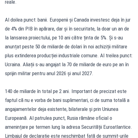
reale.
Al doilea punct: banii. Europenii și Canada investesc deja în jur
de 4% din PIB în apărare, dar și în securitate, la doar un an de
la lansarea proiectului, pe 10 ani către ținta de 5%. Și s-au
anunțat peste 50 de miliarde de dolari în noi achiziții militare
plus extinderea producției industriale comune. Al treilea punct:
Ucraina. Aliații s-au angajat la 70 de miliarde de euro pe an în
sprijin militar pentru anul 2026 și anul 2027.
140 de miliarde în total pe 2 ani. Important de precizat este
faptul că nu e vorba de bani suplimentari, ci de suma totală a
angajamentelor deja existente, bilaterale și prin Uniunea
Europeană. Al patrulea punct, Rusia rămâne oficial o
amenințare pe termen lung la adresa Securității Euroatlantice.
Limbajul de declarație este neschimbat față de summit-urile