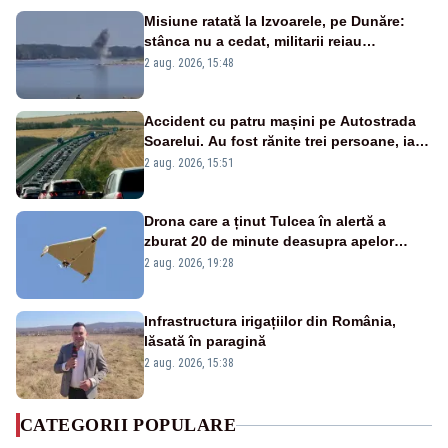
Misiune ratată la Izvoarele, pe Dunăre:
stânca nu a cedat, militarii reiau
detonările luni – VIDEO
2 aug. 2026, 15:48
Accident cu patru mașini pe Autostrada
Soarelui. Au fost rănite trei persoane, iar
traficul se desfășoară cu dificultate
2 aug. 2026, 15:51
Drona care a ținut Tulcea în alertă a
zburat 20 de minute deasupra apelor
României. Au fost ridicate două F-16
2 aug. 2026, 19:28
Infrastructura irigațiilor din România,
lăsată în paragină
2 aug. 2026, 15:38
CATEGORII POPULARE