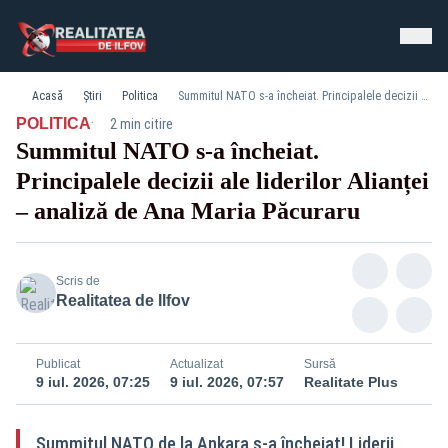
Acasă
Știri
Politica
Summitul NATO s-a încheiat. Principalele decizii ale liderilor Alianței – analiză de Ana Maria Păcuraru
·
POLITICA
2 min citire
Summitul NATO s-a încheiat.
Principalele decizii ale liderilor Alianței
– analiză de Ana Maria Păcuraru
Scris de
Realitatea de Ilfov
Publicat
Actualizat
Sursă
9 iul. 2026, 07:25
9 iul. 2026, 07:57
Realitate Plus
Summitul NATO de la Ankara s-a încheiat! Liderii