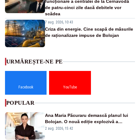
funcționare a centralei de la Cernavodă
de patru-cinci zile dacă debitele vor
scădea
7 aug. 2026, 10:43
Criza din energie. Cine scapă de măsurile
de raționalizare impuse de Bolojan
URMĂREȘTE-NE PE
Facebook
YouTube
POPULAR
Ana Maria Păcuraru demască planul lui
Bolojan. O nouă ediție explozivă a
emisiunii „Miza Zilei” la Realitatea PLUS
2 aug. 2026, 15:42