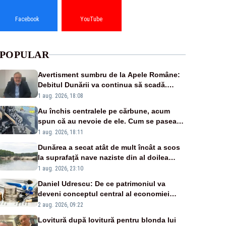
Facebook
YouTube
POPULAR
Avertisment sumbru de la Apele Române:
Debitul Dunării va continua să scadă.
Cernavodă s-ar putea închide în 4 zile
1 aug. 2026, 18:08
Au închis centralele pe cărbune, acum
spun că au nevoie de ele. Cum se pasează
vina în plină criză energetică
1 aug. 2026, 18:11
Dunărea a secat atât de mult încât a scos
la suprafață nave naziste din al doilea
război mondial
1 aug. 2026, 23:10
Daniel Udrescu: De ce patrimoniul va
deveni conceptul central al economiei
viitoare?
2 aug. 2026, 09:22
Lovitură după lovitură pentru blonda lui