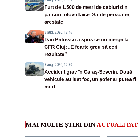
8 aug. 2026, 13:09
Furt de 1.500 de metri de cabluri din
parcuri fotovoltaice. Șapte persoane,
arestate
8 aug. 2026, 12:46
Dan Petrescu a spus ce nu merge la
CFR Cluj: „E foarte greu să ceri
rezultate”
8 aug. 2026, 12:30
Accident grav în Caraș-Severin. Două
vehicule au luat foc, un șofer ar putea fi
mort
MAI MULTE ȘTIRI DIN
ACTUALITAT