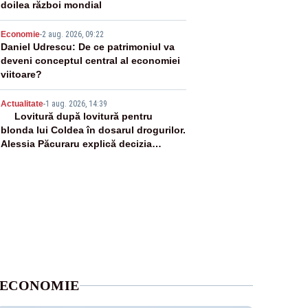
doilea război mondial
4
Economie
-
2 aug. 2026, 09:22
Daniel Udrescu: De ce patrimoniul va
deveni conceptul central al economiei
viitoare?
5
Actualitate
-
1 aug. 2026, 14:39
Lovitură după lovitură pentru
blonda lui Coldea în dosarul drogurilor.
Alessia Păcuraru explică decizia
magistraților
ECONOMIE