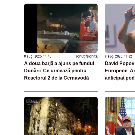
8 aug. 2026, 11:40
Ionuț Nichita
8 aug. 2026, 11:32
A doua barjă a ajuns pe fundul
David Popovici
Dunării. Ce urmează pentru
Europene. Am
Reactorul 2 de la Cernavodă
anticipat po