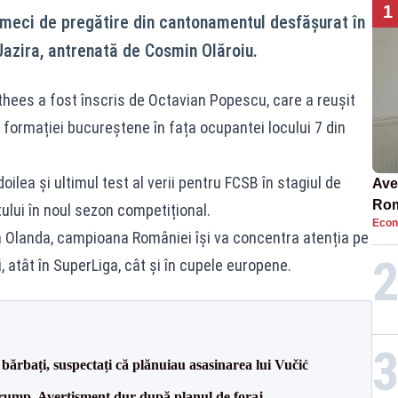
1
 meci de pregătire din cantonamentul desfășurat în
Jazira, antrenată de Cosmin Olăroiu.
olthees a fost înscris de Octavian Popescu, care a reușit
 formației bucureștene în fața ocupantei locului 7 din
oilea și ultimul test al verii pentru FCSB în stagiul de
Ave
Rom
tului în noul sezon competițional.
Econ
să 
 Olanda, campioana României își va concentra atenția pe
în 4
, atât în SuperLiga, cât și în cupele europene.
bărbați, suspectați că plănuiau asasinarea lui Vučić
Trump. Avertisment dur după planul de foraj