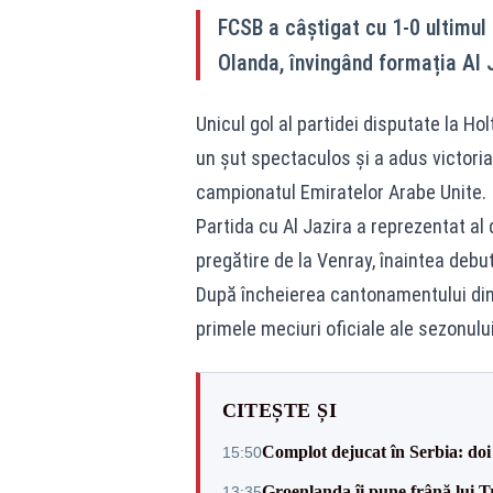
FCSB a câștigat cu 1-0 ultimul
Olanda, învingând formația Al 
Unicul gol al partidei disputate la H
un șut spectaculos și a adus victoria
campionatul Emiratelor Arabe Unite.
Partida cu Al Jazira a reprezentat al d
pregătire de la Venray, înaintea debu
După încheierea cantonamentului din
primele meciuri oficiale ale sezonului
CITEȘTE ȘI
Complot dejucat în Serbia: doi 
15:50
Groenlanda îi pune frână lui 
13:35