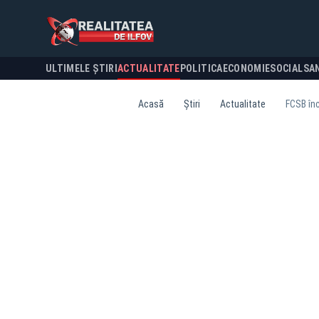
ULTIMELE ȘTIRI
ACTUALITATE
POLITICA
ECONOMIE
SOCIAL
SA
Acasă
Știri
Actualitate
FCSB înc