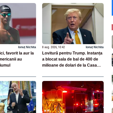
Ionuț Nichita
8 aug. 2026, 10:42
Ionuț Nichita
, favorit la aur la
Lovitură pentru Trump. Instanța
ericanii au
a blocat sala de bal de 400 de
diumul
milioane de dolari de la Casa
Albă