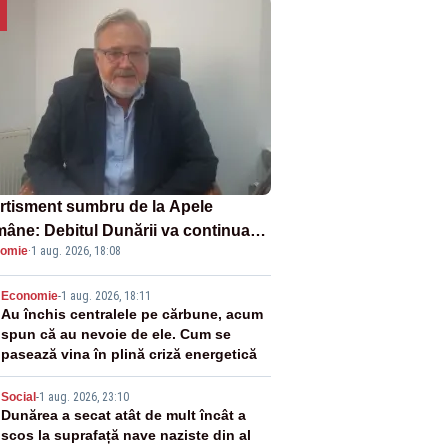
rtisment sumbru de la Apele
âne: Debitul Dunării va continua
omie
·
1 aug. 2026, 18:08
scadă. Cernavodă s-ar putea închide
 zile
2
Economie
-
1 aug. 2026, 18:11
Au închis centralele pe cărbune, acum
spun că au nevoie de ele. Cum se
pasează vina în plină criză energetică
3
Social
-
1 aug. 2026, 23:10
Dunărea a secat atât de mult încât a
scos la suprafață nave naziste din al