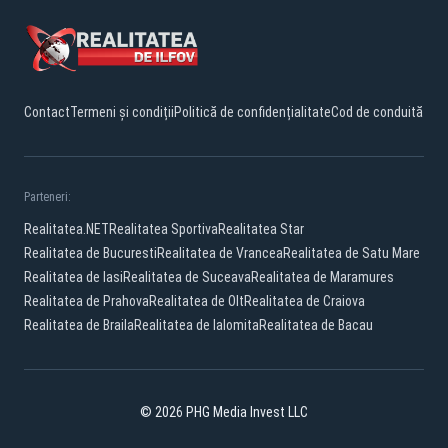
Contact
Termeni și condiții
Politică de confidențialitate
Cod de conduită
Parteneri:
Realitatea.NET
Realitatea Sportiva
Realitatea Star
Realitatea de Bucuresti
Realitatea de Vrancea
Realitatea de Satu Mare
Realitatea de Iasi
Realitatea de Suceava
Realitatea de Maramures
Realitatea de Prahova
Realitatea de Olt
Realitatea de Craiova
Realitatea de Braila
Realitatea de Ialomita
Realitatea de Bacau
© 2026 PHG Media Invest LLC
Facebook
YouTube