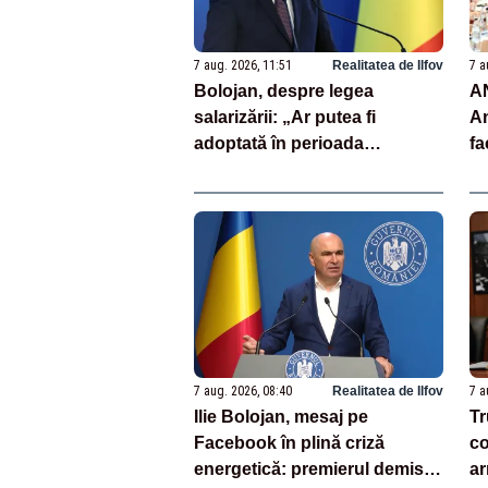
7 aug. 2026, 11:51
Realitatea de Ilfov
7 a
Bolojan, despre legea
AN
salarizării: „Ar putea fi
An
adoptată în perioada
fa
următoare. S-a întârziat
Tu
depunerea din cauza unor
și
discursuri iresponsabile în
spaţiul public”
7 aug. 2026, 08:40
Realitatea de Ilfov
7 a
Ilie Bolojan, mesaj pe
T
Facebook în plină criză
co
energetică: premierul demis
a