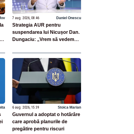
lfov
7 aug. 2026, 08:46
Daniel Onescu
la
Strategia AUR pentru
suspendarea lui Nicușor Dan.
ână
Dungaciu: „Vrem să vedem
cine semnează și cine nu”
hita
6 aug. 2026, 15:39
Stoica Marian
s
Guvernul a adoptat o hotărâre
ei
care aprobă planurile de
pregătire pentru riscuri