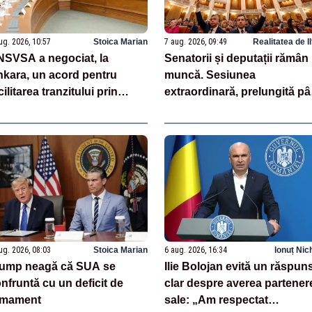
ug. 2026, 10:57
Stoica Marian
7 aug. 2026, 09:49
Realitatea de I
SVSA a negociat, la
Senatorii și deputații rămân 
kara, un acord pentru
muncă. Sesiunea
cilitarea tranzitului prin
extraordinară, prelungită p
rcia al carcaselor de ovine
la votul pe legea salarizării
 bovine
ug. 2026, 08:03
Stoica Marian
6 aug. 2026, 16:34
Ionuț Nic
rump neagă că SUA se
Ilie Bolojan evită un răspun
nfruntă cu un deficit de
clar despre averea partener
rmament
sale: „Am respectat