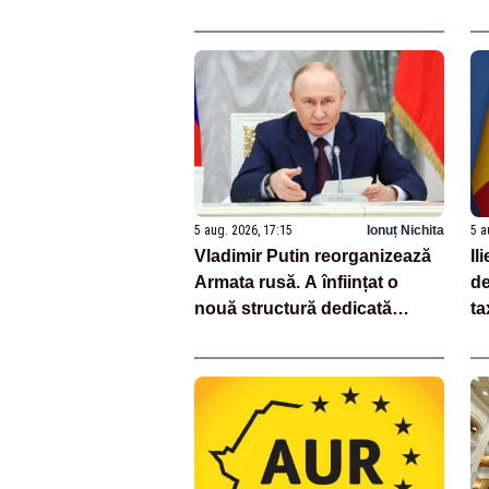
pentru menținerea la putere
to
do
5 aug. 2026, 17:15
Ionuț Nichita
5 a
Vladimir Putin reorganizează
Il
Armata rusă. A înființat o
de
nouă structură dedicată
ta
dronelor