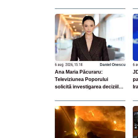
continuă să se laude cu
măsurile luate
6 aug. 2026, 15:18
Daniel Onescu
6 a
Ana Maria Păcuraru:
JD
Televiziunea Poporului
pa
solicită investigarea deciziilor
Ir
luate în această perioadă de
ne
criză enegetică
S