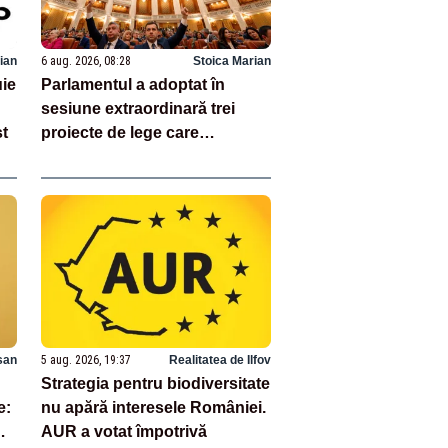
ian
6 aug. 2026, 08:28
Stoica Marian
uie
Parlamentul a adoptat în
sesiune extraordinară trei
st
proiecte de lege care
reprezintă jaloane din PNRR
san
5 aug. 2026, 19:37
Realitatea de Ilfov
Strategia pentru biodiversitate
e:
nu apără interesele României.
AUR a votat împotrivă