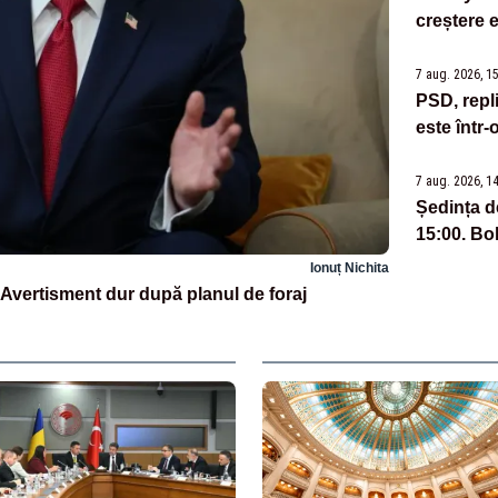
creștere
7 aug. 2026, 1
PSD, repl
este într-
7 aug. 2026, 1
Ședința d
15:00. Bol
Ionuț Nichita
 Avertisment dur după planul de foraj