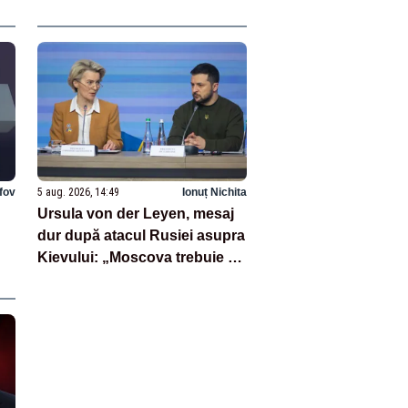
ate
lfov
5 aug. 2026, 14:49
Ionuț Nichita
Ursula von der Leyen, mesaj
dur după atacul Rusiei asupra
Kievului: „Moscova trebuie să
plătească”
re