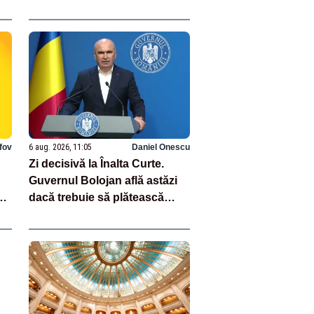
lfov
6 aug. 2026, 11:05
Daniel Onescu
Zi decisivă la Înalta Curte.
Guvernul Bolojan află astăzi
dacă trebuie să plătească
aproape un miliard de euro
grefierilor