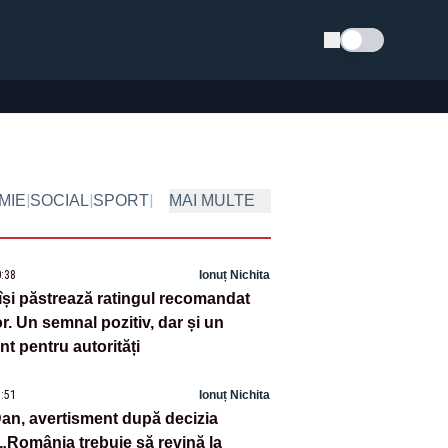
Schimba tema
|
|
|
MIE
SOCIAL
SPORT
MAI MULTE
0:38
Ionuț Nichita
și păstrează ratingul recomandat
lor. Un semnal pozitiv, dar și un
t pentru autorități
8:51
Ionuț Nichita
an, avertisment după decizia
„România trebuie să revină la