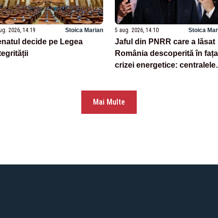
ug. 2026, 14:19
Stoica Marian
5 aug. 2026, 14:10
Stoica Mar
natul decide pe Legea
Jaful din PNRR care a lăsat
tegrității
România descoperită în fața
crizei energetice: centralele
pe cărbune au fost închise
fără să fie înlocuite
Mai Multe