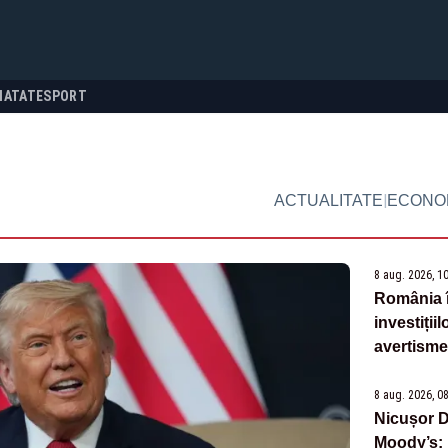
NATATE
SPORT
|
ACTUALITATE
ECONO
8 aug. 2026, 1
România î
investiții
avertismen
8 aug. 2026, 0
Nicușor D
Moody’s: 