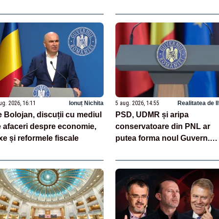
ne de petrol pe an, vizată
Energetic Oltenia sunt bloc
uă nopți la rând
în birocrație și restricții
legislative
ug. 2026, 16:11
Ionuț Nichita
5 aug. 2026, 14:55
Realitatea de I
ie Bolojan, discuții cu mediul
PSD, UDMR și aripa
 afaceri despre economie,
conservatoare din PNL ar
xe și reformele fiscale
putea forma noul Guvern.
Consultări cruciale la
Cotroceni săptămâna viitoa
- SURSE