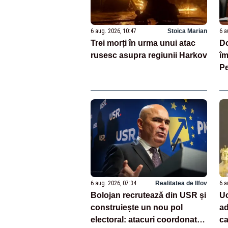
6 aug. 2026, 10:47
Stoica Marian
6 a
Trei morți în urma unui atac
Do
rusesc asupra regiunii Harkov
îm
Pe
en
pe
6 aug. 2026, 07:34
Realitatea de Ilfov
6 a
Bolojan recrutează din USR și
Uc
construiește un nou pol
ad
electoral: atacuri coordonate
ca