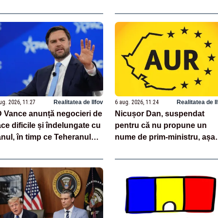
întotdeauna legea”
ug. 2026, 11:27
Realitatea de Ilfov
6 aug. 2026, 11:24
Realitatea de I
 Vance anunță negocieri de
Nicușor Dan, suspendat
ce dificile și îndelungate cu
pentru că nu propune un
anul, în timp ce Teheranul
nume de prim-ministru, așa
agă existența discuțiilor cu
cum prevede Constituția!
UA