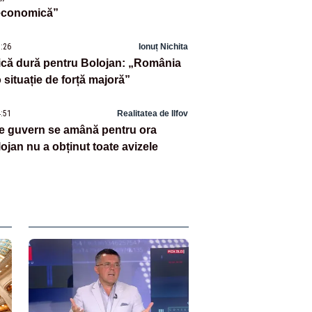
 economică”
5:26
Ionuț Nichita
ică dură pentru Bolojan: „România
o situație de forță majoră”
4:51
Realitatea de Ilfov
e guvern se amână pentru ora
ojan nu a obținut toate avizele