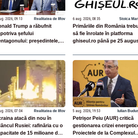
ug. 2026, 09:13
Realitatea de Ilfov
6 aug. 2026, 08:35
Stoica Mar
nald Trump a răbufnit
Primăriile din România treb
potriva șefului
să fie înrolate în platforma
ntagonului: președintele,
ghiseul.ro până pe 25 augu
ervat că i s-ar fi ascuns
nuria de rachete – SURSE
ug. 2026, 07:04
Realitatea de Ilfov
5 aug. 2026, 19:53
Iulian Budu
raina atacă din nou în
Petrișor Peiu (AUR) critică
âncul Rusiei: rafinăria cu o
gestionarea crizei energetic
pacitate de 15 milioane de
Proiectele de la Complexul