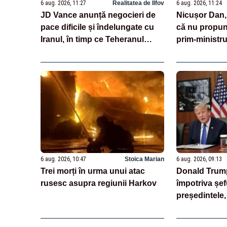
6 aug. 2026, 11:27
Realitatea de Ilfov
6 aug. 2026, 11:24
JD Vance anunță negocieri de
Nicușor Dan,
pace dificile și îndelungate cu
că nu propu
Iranul, în timp ce Teheranul
prim-ministr
neagă existența discuțiilor cu
Constituția!
SUA
6 aug. 2026, 10:47
Stoica Marian
6 aug. 2026, 09:13
Trei morți în urma unui atac
Donald Trump
rusesc asupra regiunii Harkov
împotriva șef
președintele, 
ascuns penur
SURSE