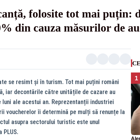
anță, folosite tot mai puțin: 
0% din cauza măsurilor de aus
CE
1
te se resimt și în turism. Tot mai puțini români
, iar decontările către unitățile de cazare au
luni ale acestui an. Reprezentanții industriei
ii voucherelor îi determină pe mulți să renunțe la
tul asupra sectorului turistic este unul
ea PLUS.
Ale