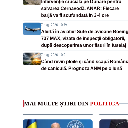
Intervenție crucială pe Dunăre pentru
salvarea Cernavodă. ANAR: Fiecare
barjă va fi scufundată în 3-4 ore
7 aug. 2026, 10:39
Alertă în aviație! Sute de avioane Boein
737 MAX, vizate de inspecții obligatorii,
după descoperirea unor fisuri în fuselaj
7 aug. 2026, 10:01
Când revin ploile și când scapă Români
de caniculă. Prognoza ANM pe o lună
MAI MULTE ȘTIRI DIN
POLITICA