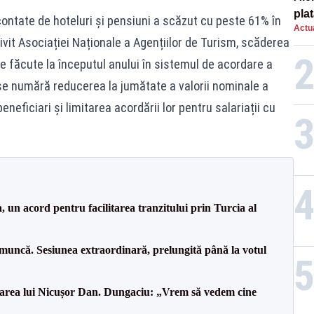
plat
ntate de hoteluri și pensiuni a scăzut cu peste 61% în
Actua
asu
rivit Asociației Naționale a Agențiilor de Turism, scăderea
onl
le făcute la începutul anului în sistemul de acordare a
 se numără reducerea la jumătate a valorii nominale a
eficiari și limitarea acordării lor pentru salariații cu
.
un acord pentru facilitarea tranzitului prin Turcia al
 muncă. Sesiunea extraordinară, prelungită până la votul
area lui Nicușor Dan. Dungaciu: „Vrem să vedem cine