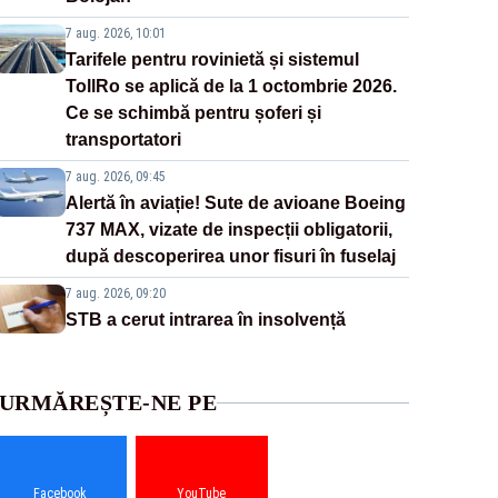
7 aug. 2026, 10:01
Tarifele pentru rovinietă și sistemul
TollRo se aplică de la 1 octombrie 2026.
Ce se schimbă pentru șoferi și
transportatori
7 aug. 2026, 09:45
Alertă în aviație! Sute de avioane Boeing
737 MAX, vizate de inspecții obligatorii,
după descoperirea unor fisuri în fuselaj
7 aug. 2026, 09:20
STB a cerut intrarea în insolvență
URMĂREȘTE-NE PE
Facebook
YouTube