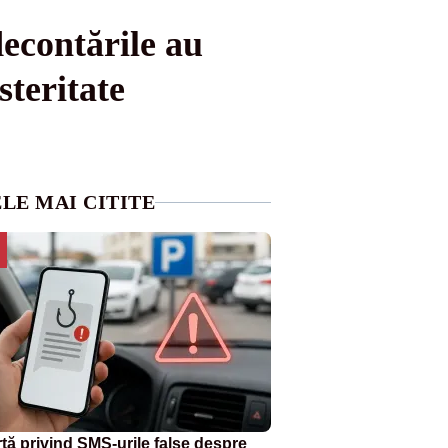
decontările au
teritate
LE MAI CITITE
rtă privind SMS-urile false despre