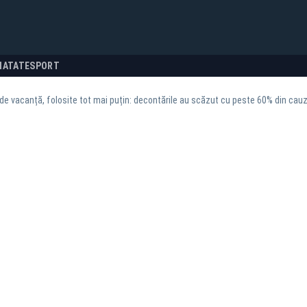
NATATE
SPORT
de vacanță, folosite tot mai puțin: decontările au scăzut cu peste 60% din cauz