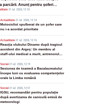
a parcării. Anunț pentru șoferi
litate
·
31 iul. 2026, 13:10
pra unei noi metode de fraudă
ine
2
Actualitate
-
31 iul. 2026, 13:14
Motociclist spulberat de un șofer care
nu i-a acordat prioritate
3
Actualitate
-
31 iul. 2026, 13:16
Reacția clubului Dinamo după tragicul
accident din Argeș: Un membru al
staff-ului medical a murit, antrenorul
Adrian Ropotan este în spital
4
Social
-
31 iul. 2026, 13:19
Sesiunea de toamnă a Bacalaureatului
începe luni cu evaluarea competențelor
orale la Limba română
5
Social
-
31 iul. 2026, 12:51
IGSU, recomandări pentru populație
după avertizarea de caniculă emisă de
meteorologi