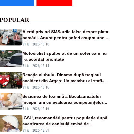
POPULAR
Alertă privind SMS-urile false despre plata
parcării. Anunț pentru șoferi asupra unei
noi metode de fraudă online
31 iul. 2026, 13:10
Motociclist spulberat de un șofer care nu
i-a acordat prioritate
31 iul. 2026, 13:14
Reacția clubului Dinamo după tragicul
accident din Argeș: Un membru al staff-
ului medical a murit, antrenorul Adrian
31 iul. 2026, 13:16
Ropotan este în spital
Sesiunea de toamnă a Bacalaureatului
începe luni cu evaluarea competențelor
orale la Limba română
31 iul. 2026, 13:19
IGSU, recomandări pentru populație după
avertizarea de caniculă emisă de
meteorologi
31 iul. 2026, 12:51