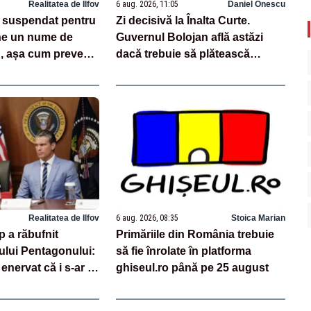
Realitatea de Ilfov
6 aug. 2026, 11:05
Daniel Onescu
 suspendat pentru
Zi decisivă la Înalta Curte.
ne un nume de
Guvernul Bolojan află astăzi
u, așa cum prevede
dacă trebuie să plătească
aproape un miliard de euro
grefierilor
Realitatea de Ilfov
6 aug. 2026, 08:35
Stoica Marian
 a răbufnit
Primăriile din România trebuie
ului Pentagonului:
să fie înrolate în platforma
enervat că i s-ar fi
ghiseul.ro până pe 25 august
ia de rachete –