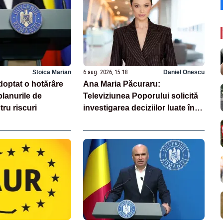
Stoica Marian
6 aug. 2026, 15:18
Daniel Onescu
doptat o hotărâre
Ana Maria Păcuraru:
lanurile de
Televiziunea Poporului solicită
tru riscuri
investigarea deciziilor luate în
această perioadă de criză
enegetică