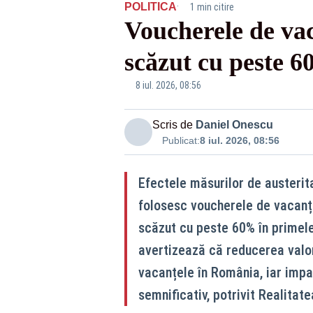
·
POLITICA
1 min citire
Voucherele de vac
scăzut cu peste 6
8 iul. 2026, 08:56
Scris de
Daniel Onescu
Publicat:
8 iul. 2026, 08:56
Efectele măsurilor de austerita
folosesc voucherele de vacanță
scăzut cu peste 60% în primele 
avertizează că reducerea valor
vacanțele în România, iar impac
semnificativ, potrivit Realitat