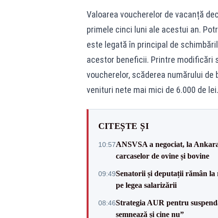
Valoarea voucherelor de vacanță deco
primele cinci luni ale acestui an. Pot
este legată în principal de schimbări
acestor beneficii. Printre modificări
voucherelor, scăderea numărului de ben
venituri nete mai mici de 6.000 de lei
CITEȘTE ȘI
ANSVSA a negociat, la Ankara, 
10:57
carcaselor de ovine și bovine
Senatorii și deputații rămân la
09:49
pe legea salarizării
Strategia AUR pentru suspend
08:46
semnează și cine nu”