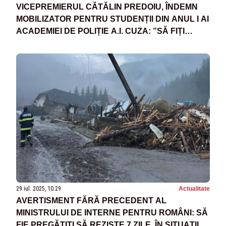
VICEPREMIERUL CĂTĂLIN PREDOIU, ÎNDEMN
MOBILIZATOR PENTRU STUDENȚII DIN ANUL I AI
ACADEMIEI DE POLIȚIE A.I. CUZA: ”SĂ FIȚI
MEREU DE NOTA 10!” - VIDEO
29 iul. 2025, 10:29
Actualitate
AVERTISMENT FĂRĂ PRECEDENT AL
MINISTRULUI DE INTERNE PENTRU ROMÂNI: SĂ
FIE PREGĂTIȚI SĂ REZISTE 7 ZILE, ÎN SITUAȚII