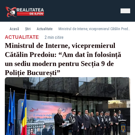
Acasă
Știri
Actualitate
Ministrul de Interne, vicepremierul Cătălin Predoiu: “Am dat în folosință un sediu modern pentru Secția 9 de Poliție București”
·
ACTUALITATE
2 min citire
Ministrul de Interne, vicepremierul
Cătălin Predoiu: “Am dat în folosință
un sediu modern pentru Secția 9 de
Poliție București”