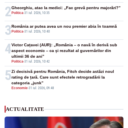
2
Gheorghiu, atac la medici: „Fac grevă pentru majorări?”
Politica
-
31 iul. 2026, 10:35
3
România ar putea avea un nou premier abia în toamnă
Politica
-
31 iul. 2026, 10:40
4
Victor Cațavei (AUR): „România – o navă în derivă sub
aspect economic – ca și rezultat al guvernărilor din
ultimii 36 de ani”
Politica
-
31 iul. 2026, 10:42
5
Zi decisivă pentru România, Fitch decide astăzi noul
rating de țară. Care sunt efectele retrogradării la
categoria „junk”
Economie
-
31 iul. 2026, 09:48
ACTUALITATE