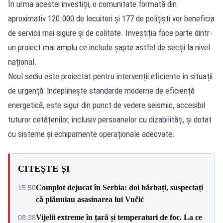
În urma acestei investiții, o comunitate formată din
aproximativ 120.000 de locuitori și 177 de polițiști vor beneficia
de servicii mai sigure și de calitate. Investiția face parte dintr-
un proiect mai amplu ce include șapte astfel de secții la nivel
național.
Noul sediu este proiectat pentru intervenții eficiente în situații
de urgență: îndeplinește standarde moderne de eficiență
energetică, este sigur din punct de vedere seismic, accesibil
tuturor cetățenilor, inclusiv persoanelor cu dizabilități, și dotat
cu sisteme și echipamente operaționale adecvate.
CITEȘTE ȘI
Complot dejucat în Serbia: doi bărbați, suspectați
15:50
că plănuiau asasinarea lui Vučić
Vijelii extreme în țară și temperaturi de foc. La ce
08:38