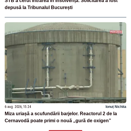
STB a cerut intrarea în insolvență. Solicitarea a fost
depusă la Tribunalul București
6 aug. 2026, 15:24
Ionuț Nichita
Miza uriașă a scufundării barjelor. Reactorul 2 de la
Cernavodă poate primi o nouă „gură de oxigen”