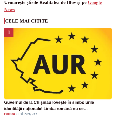
Urmărește știrile Realitatea de Ilfov și pe
Google
News
CELE MAI CITITE
1
Guvernul de la Chișinău lovește în simbolurile
identității naționale! Limba română nu se
Politica
·
31 iul. 2026, 09:51
economisește! Limba română se sărbătorește!