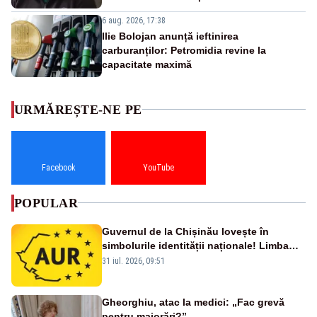
6 aug. 2026, 17:38
Ilie Bolojan anunță ieftinirea
carburanților: Petromidia revine la
capacitate maximă
URMĂREȘTE-NE PE
Facebook
YouTube
POPULAR
Guvernul de la Chișinău lovește în
simbolurile identității naționale! Limba
română nu se economisește! Limba
31 iul. 2026, 09:51
română se sărbătorește!
Gheorghiu, atac la medici: „Fac grevă
pentru majorări?”