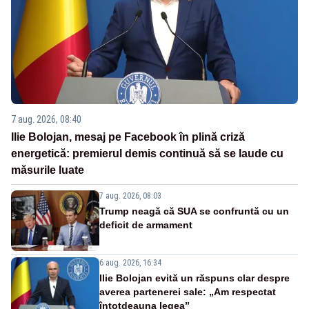
7 aug. 2026, 08:40
Ilie Bolojan, mesaj pe Facebook în plină criză
energetică: premierul demis continuă să se laude cu
măsurile luate
7 aug. 2026, 08:03
Trump neagă că SUA se confruntă cu un
deficit de armament
6 aug. 2026, 16:34
Ilie Bolojan evită un răspuns clar despre
averea partenerei sale: „Am respectat
întotdeauna legea”