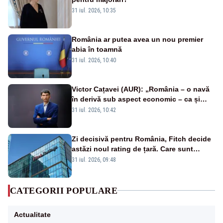
31 iul. 2026, 10:35
România ar putea avea un nou premier
abia în toamnă
31 iul. 2026, 10:40
Victor Cațavei (AUR): „România – o navă
în derivă sub aspect economic – ca și
rezultat al guvernărilor din ultimii 36 de
31 iul. 2026, 10:42
ani”
Zi decisivă pentru România, Fitch decide
astăzi noul rating de țară. Care sunt
efectele retrogradării la categoria „junk”
31 iul. 2026, 09:48
CATEGORII POPULARE
Actualitate