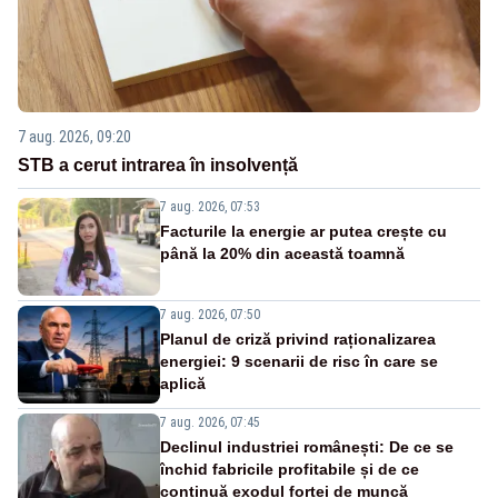
7 aug. 2026, 09:20
STB a cerut intrarea în insolvență
7 aug. 2026, 07:53
Facturile la energie ar putea crește cu
până la 20% din această toamnă
7 aug. 2026, 07:50
Planul de criză privind raționalizarea
energiei: 9 scenarii de risc în care se
aplică
7 aug. 2026, 07:45
Declinul industriei românești: De ce se
închid fabricile profitabile și de ce
continuă exodul forței de muncă