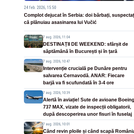
24 feb. 2026, 15:50
Complot dejucat în Serbia: doi bărbați, suspectaț
că plănuiau asasinarea lui Vučić
7 aug. 2026, 11:04
DESTINAȚII DE WEEKEND: sfârșit de
săptămână în București și în țară
7 aug. 2026, 10:47
Intervenție crucială pe Dunăre pentru
salvarea Cernavodă. ANAR: Fiecare
barjă va fi scufundată în 3-4 ore
7 aug. 2026, 10:39
Alertă în aviație! Sute de avioane Boein
737 MAX, vizate de inspecții obligatorii,
după descoperirea unor fisuri în fuselaj
7 aug. 2026, 10:01
Când revin ploile și când scapă Români