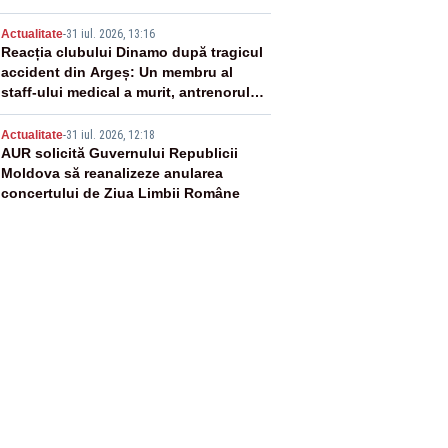
4
Actualitate
-
31 iul. 2026, 13:16
Reacția clubului Dinamo după tragicul
accident din Argeș: Un membru al
staff-ului medical a murit, antrenorul
Adrian Ropotan este în spital
5
Actualitate
-
31 iul. 2026, 12:18
AUR solicită Guvernului Republicii
Moldova să reanalizeze anularea
concertului de Ziua Limbii Române