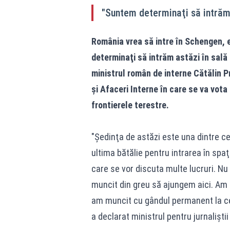
"Suntem determinaţi să intrăm 
România vrea să intre în Schengen, 
determinaţi să intrăm astăzi în sală 
ministrul român de interne Cătălin Pr
şi Afaceri Interne în care se va vot
frontierele terestre.
"Şedinţa de astăzi este una dintre c
ultima bătălie pentru intrarea în spa
care se vor discuta multe lucruri. Nu
muncit din greu să ajungem aici. Am mu
am muncit cu gândul permanent la cet
a declarat ministrul pentru jurnalişti