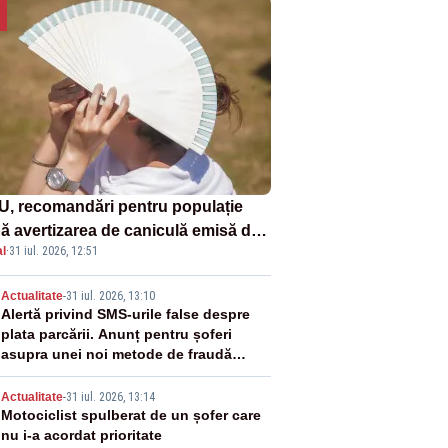
U, recomandări pentru populație
ă avertizarea de caniculă emisă de
l
·
31 iul. 2026, 12:51
eorologi
2
Actualitate
-
31 iul. 2026, 13:10
Alertă privind SMS-urile false despre
plata parcării. Anunț pentru șoferi
asupra unei noi metode de fraudă
online
3
Actualitate
-
31 iul. 2026, 13:14
Motociclist spulberat de un șofer care
nu i-a acordat prioritate