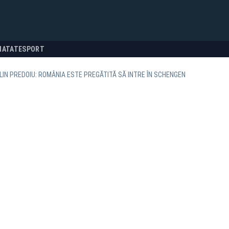
NATATE
SPORT
LIN PREDOIU: ROMÂNIA ESTE PREGĂTITĂ SĂ INTRE ÎN SCHENGEN