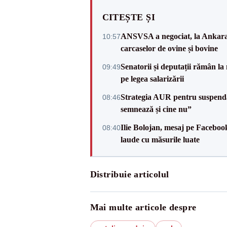
CITEȘTE ȘI
ANSVSA a negociat, la Ankara, 
10:57
carcaselor de ovine și bovine
Senatorii și deputații rămân la
09:49
pe legea salarizării
Strategia AUR pentru suspend
08:46
semnează și cine nu”
Ilie Bolojan, mesaj pe Facebook
08:40
laude cu măsurile luate
Distribuie articolul
Mai multe articole despre