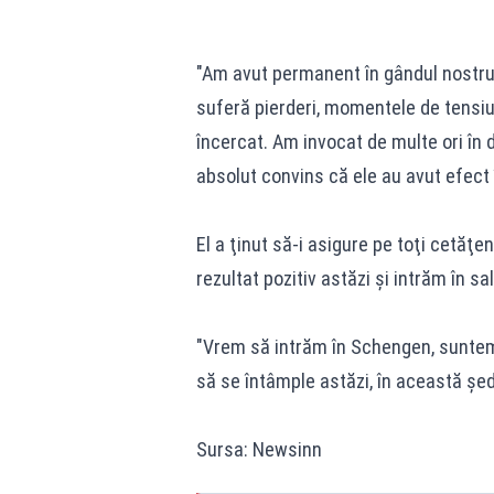
"Am avut permanent în gândul nostru c
suferă pierderi, momentele de tensiu
încercat. Am invocat de multe ori în 
absolut convins că ele au avut efect 
El a ţinut să-i asigure pe toţi cetăţe
rezultat pozitiv astăzi şi intrăm în s
"Vrem să intrăm în Schengen, suntem
să se întâmple astăzi, în această şe
Sursa: Newsinn