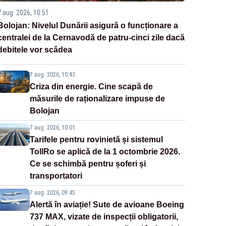
7 aug. 2026, 10:51
Bolojan: Nivelul Dunării asigură o funcționare a
centralei de la Cernavodă de patru-cinci zile dacă
debitele vor scădea
7 aug. 2026, 10:43
Criza din energie. Cine scapă de
măsurile de raționalizare impuse de
Bolojan
7 aug. 2026, 10:01
Tarifele pentru rovinietă și sistemul
TollRo se aplică de la 1 octombrie 2026.
Ce se schimbă pentru șoferi și
transportatori
7 aug. 2026, 09:45
Alertă în aviație! Sute de avioane Boeing
737 MAX, vizate de inspecții obligatorii,