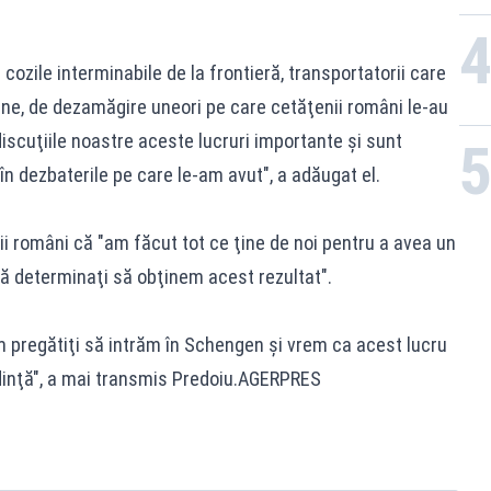
ozile interminabile de la frontieră, transportatorii care
ne, de dezamăgire uneori pe care cetăţenii români le-au
discuţiile noastre aceste lucruri importante şi sunt
în dezbaterile pe care le-am avut", a adăugat el.
nii români că "am făcut tot ce ţine de noi pentru a avea un
ală determinaţi să obţinem acest rezultat".
 pregătiţi să intrăm în Schengen şi vrem ca acest lucru
dinţă", a mai transmis Predoiu.AGERPRES