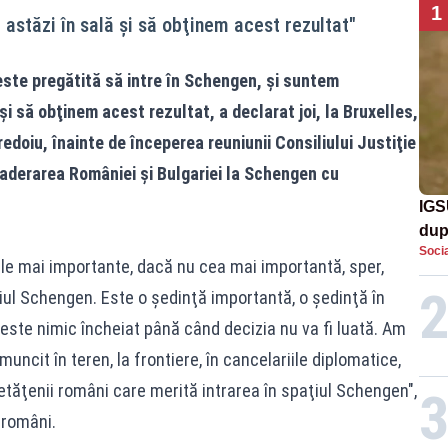
1
astăzi în sală şi să obţinem acest rezultat"
este pregătită să intre în Schengen, şi suntem
şi să obţinem acest rezultat, a declarat joi, la Bruxelles,
edoiu, înainte de începerea reuniunii Consiliului Justiţie
a aderarea României şi Bulgariei la Schengen cu
IGS
dup
Socia
met
ele mai importante, dacă nu cea mai importantă, sper,
ţiul Schengen. Este o şedinţă importantă, o şedinţă în
 este nimic încheiat până când decizia nu va fi luată. Am
ncit în teren, la frontiere, în cancelariile diplomatice,
ăţenii români care merită intrarea în spaţiul Schengen",
i români.