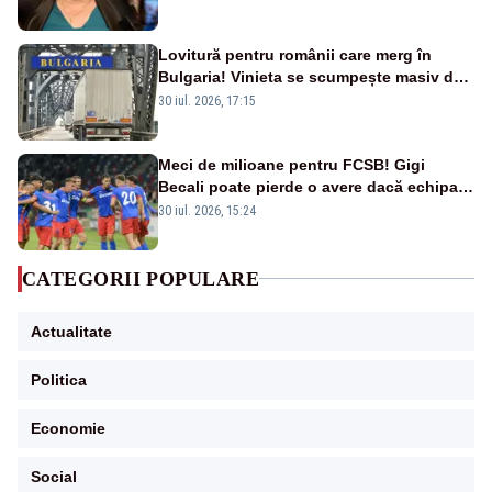
Lovitură pentru românii care merg în
Bulgaria! Vinieta se scumpește masiv de
la 1 august
30 iul. 2026, 17:15
Meci de milioane pentru FCSB! Gigi
Becali poate pierde o avere dacă echipa
este eliminată de FK Auda
30 iul. 2026, 15:24
CATEGORII POPULARE
Actualitate
Politica
Economie
Social