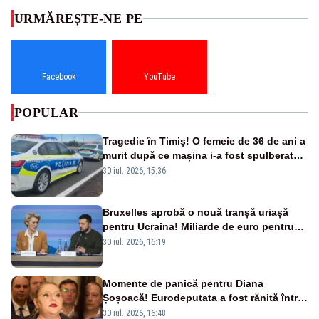
URMĂREȘTE-NE PE
Facebook
YouTube
POPULAR
Tragedie în Timiș! O femeie de 36 de ani a
murit după ce mașina i-a fost spulberată
de tren
30 iul. 2026, 15:36
Bruxelles aprobă o nouă tranșă uriașă
pentru Ucraina! Miliarde de euro pentru
armament și apărare
30 iul. 2026, 16:19
Momente de panică pentru Diana
Șoșoacă! Eurodeputata a fost rănită într-
un accident rutier
30 iul. 2026, 16:48