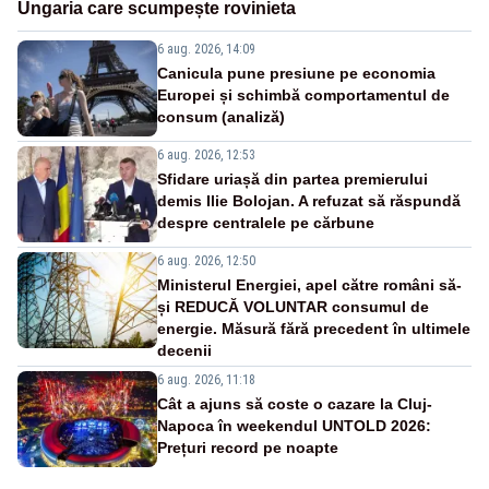
Ungaria care scumpește rovinieta
6 aug. 2026, 14:09
Canicula pune presiune pe economia
Europei și schimbă comportamentul de
consum (analiză)
6 aug. 2026, 12:53
Sfidare uriașă din partea premierului
demis Ilie Bolojan. A refuzat să răspundă
despre centralele pe cărbune
6 aug. 2026, 12:50
Ministerul Energiei, apel către români să-
și REDUCĂ VOLUNTAR consumul de
energie. Măsură fără precedent în ultimele
decenii
6 aug. 2026, 11:18
Cât a ajuns să coste o cazare la Cluj-
Napoca în weekendul UNTOLD 2026:
Prețuri record pe noapte