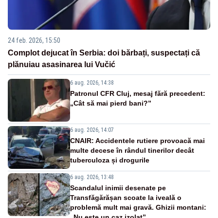
24 feb. 2026, 15:50
Complot dejucat în Serbia: doi bărbați, suspectați că
plănuiau asasinarea lui Vučić
6 aug. 2026, 14:38
Patronul CFR Cluj, mesaj fără precedent:
„Cât să mai pierd bani?”
6 aug. 2026, 14:07
CNAIR: Accidentele rutiere provoacă mai
multe decese în rândul tinerilor decât
tuberculoza și drogurile
6 aug. 2026, 13:48
Scandalul inimii desenate pe
Transfăgărășan scoate la iveală o
problemă mult mai gravă. Ghizii montani:
„Nu este un caz izolat”