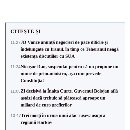
CITEȘTE ȘI
JD Vance anunță negocieri de pace dificile și
11:27
îndelungate cu Iranul, în timp ce Teheranul neagă
existența discuțiilor cu SUA
Nicușor Dan, suspendat pentru că nu propune un
11:24
nume de prim-ministru, așa cum prevede
Constituția!
Zi decisivă la Înalta Curte. Guvernul Bolojan află
11:05
astăzi dacă trebuie să plătească aproape un
miliard de euro grefierilor
Trei morți în urma unui atac rusesc asupra
10:47
regiunii Harkov