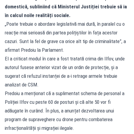
domestică, subliniind că Ministerul Justiției trebuie să ia
în calcul noile realități sociale.
„Poate trebuie o abordare legislativă mai dură, în paralel cu o
reacție mai serioasă din partea polițiștilor în fața acestor
cazuri. Sunt la fel de grave ca orice alt tip de criminalitate”, a
afirmat Predoiu la Parlament.
El a criticat modul în care a fost tratată crima din Ilfov, unde
autorul fusese anterior vizat de un ordin de protecție, și a
sugerat că refuzul instanței de a-i retrage armele trebuie
analizat de CSM.
Predoiu a menționat că a suplimentat schema de personal a
Poliției Ilfov cu peste 60 de posturi și că alte 50 vor fi
adăugate în curând. În plus, a anunțat dezvoltarea unui
program de supraveghere cu drone pentru combaterea
infracționalității și migrației ilegale.