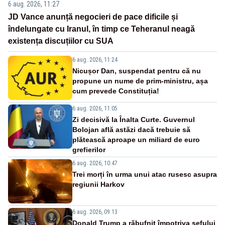
6 aug. 2026, 11:27
JD Vance anunță negocieri de pace dificile și
îndelungate cu Iranul, în timp ce Teheranul neagă
existența discuțiilor cu SUA
6 aug. 2026, 11:24
Nicușor Dan, suspendat pentru că nu
propune un nume de prim-ministru, așa
cum prevede Constituția!
6 aug. 2026, 11:05
Zi decisivă la Înalta Curte. Guvernul
Bolojan află astăzi dacă trebuie să
plătească aproape un miliard de euro
grefierilor
6 aug. 2026, 10:47
Trei morți în urma unui atac rusesc asupra
regiunii Harkov
6 aug. 2026, 09:13
Donald Trump a răbufnit împotriva șefului