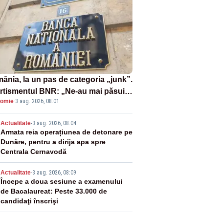
ânia, la un pas de categoria „junk”.
rtismentul BNR: „Ne-au mai păsuit
omie
·
3 aug. 2026, 08:01
tru câteva luni”
2
Actualitate
-
3 aug. 2026, 08:04
Armata reia operațiunea de detonare pe
Dunăre, pentru a dirija apa spre
Centrala Cernavodă
3
Actualitate
-
3 aug. 2026, 08:09
Începe a doua sesiune a examenului
de Bacalaureat: Peste 33.000 de
candidaţi înscrişi