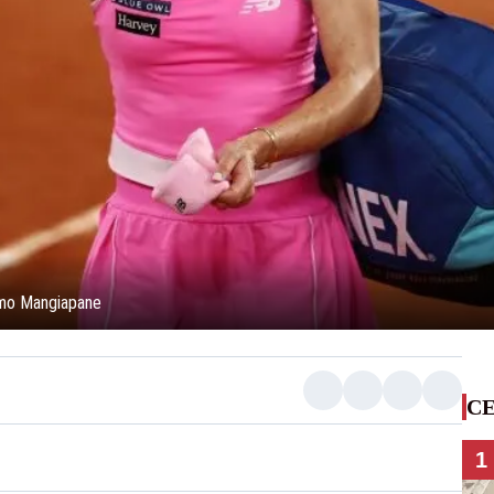
lmo Mangiapane
CE
1