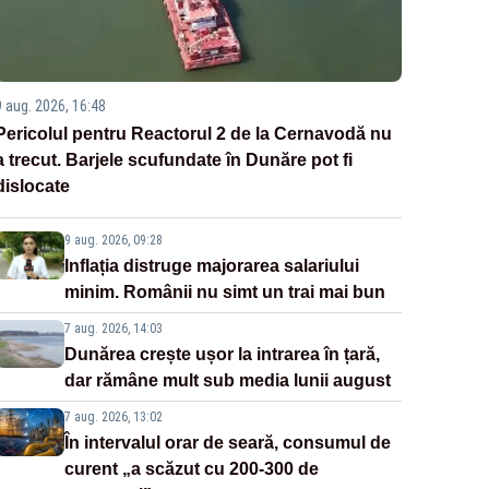
9 aug. 2026, 16:48
Pericolul pentru Reactorul 2 de la Cernavodă nu
a trecut. Barjele scufundate în Dunăre pot fi
dislocate
9 aug. 2026, 09:28
Inflația distruge majorarea salariului
minim. Românii nu simt un trai mai bun
7 aug. 2026, 14:03
Dunărea crește ușor la intrarea în țară,
dar rămâne mult sub media lunii august
7 aug. 2026, 13:02
În intervalul orar de seară, consumul de
curent „a scăzut cu 200-300 de