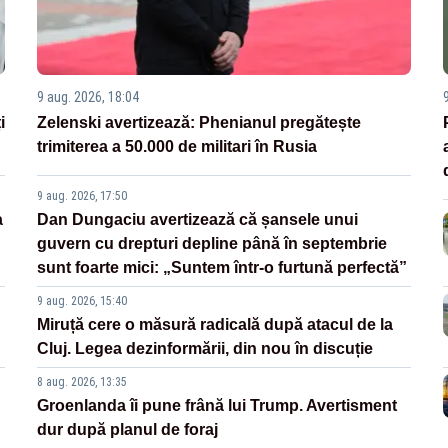
9 aug. 2026, 18:04
i
Zelenski avertizează: Phenianul pregătește
trimiterea a 50.000 de militari în Rusia
9 aug. 2026, 17:50
a
Dan Dungaciu avertizează că șansele unui
guvern cu drepturi depline până în septembrie
sunt foarte mici: „Suntem într-o furtună perfectă”
9 aug. 2026, 15:40
Miruță cere o măsură radicală după atacul de la
Cluj. Legea dezinformării, din nou în discuție
8 aug. 2026, 13:35
Groenlanda îi pune frână lui Trump. Avertisment
dur după planul de foraj