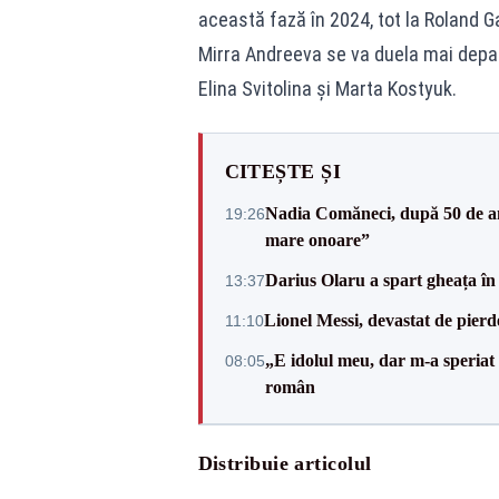
această fază în 2024, tot la Roland G
Mirra Andreeva se va duela mai depar
Elina Svitolina și Marta Kostyuk.
CITEȘTE ȘI
Nadia Comăneci, după 50 de an
19:26
mare onoare”
Darius Olaru a spart gheața în
13:37
Lionel Messi, devastat de pierd
11:10
„E idolul meu, dar m-a speriat
08:05
român
Distribuie articolul