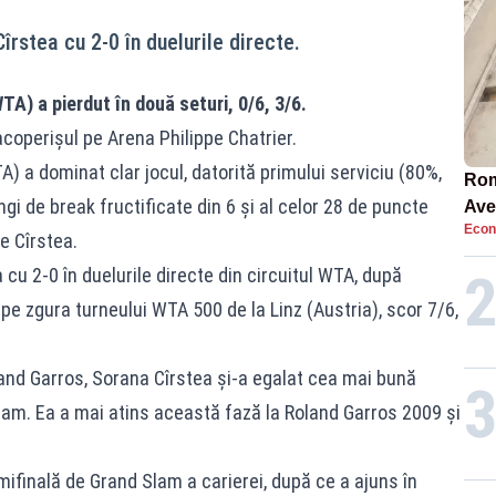
stea cu 2-0 în duelurile directe.
TA) a pierdut în două seturi, 0/6, 3/6.
 acoperișul pe Arena Philippe Chatrier.
) a dominat clar jocul, datorită primului serviciu (80%,
Rom
ngi de break fructificate din 6 şi al celor 28 de puncte
Ave
Econ
pen
de Cîrstea.
u 2-0 în duelurile directe din circuitul WTA, după
ri pe zgura turneului WTA 500 de la Linz (Austria), scor 7/6,
oland Garros, Sorana Cîrstea și-a egalat cea mai bună
am. Ea a mai atins această fază la Roland Garros 2009 și
ifinală de Grand Slam a carierei, după ce a ajuns în