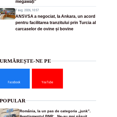
megawați”
7 aug. 2026, 10:57
ANSVSA a negociat, la Ankara, un acord
pentru facilitarea tranzitului prin Turcia al
carcaselor de ovine și bovine
URMĂREȘTE-NE PE
Facebook
YouTube
POPULAR
România, la un pas de categoria „junk”.
Avertismentul BNR: „Ne-au mai păsuit