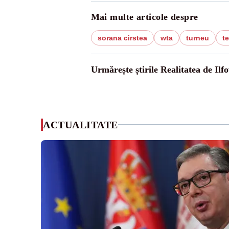
Mai multe articole despre
sorana cirstea
wta
turneu
t
Urmărește știrile Realitatea de Ilfo
ACTUALITATE