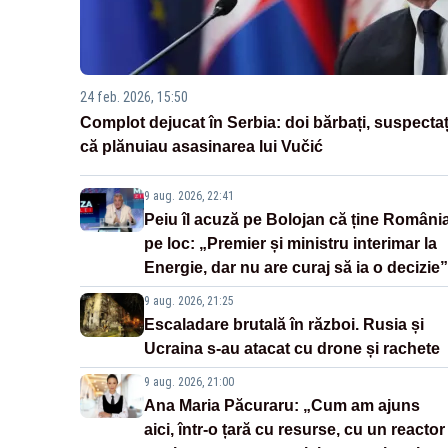
24 feb. 2026, 15:50
Complot dejucat în Serbia: doi bărbați, suspectaț
că plănuiau asasinarea lui Vučić
9 aug. 2026, 22:41
Peiu îl acuză pe Bolojan că ține Români
pe loc: „Premier și ministru interimar la
Energie, dar nu are curaj să ia o decizie”
9 aug. 2026, 21:25
Escaladare brutală în război. Rusia și
Ucraina s-au atacat cu drone și rachete
9 aug. 2026, 21:00
Ana Maria Păcuraru: „Cum am ajuns
aici, într-o țară cu resurse, cu un reactor