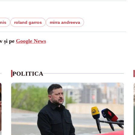
enis
roland garros
mirra andreeva
v și pe
Google News
POLITICA