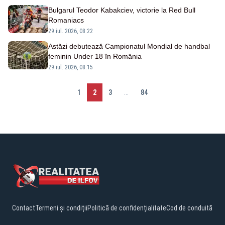
Bulgarul Teodor Kabakciev, victorie la Red Bull
Romaniacs
29 iul. 2026, 08:22
Astăzi debutează Campionatul Mondial de handbal
feminin Under 18 în România
29 iul. 2026, 08:15
1
2
3
...
84
Contact
Termeni și condiții
Politică de confidențialitate
Cod de conduită