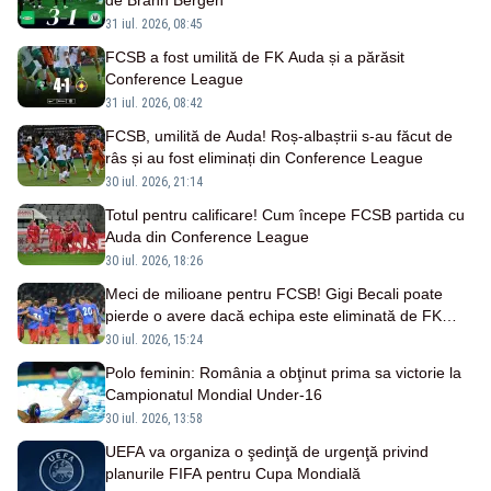
de Brann Bergen
31 iul. 2026, 08:45
FCSB a fost umilită de FK Auda și a părăsit
Conference League
31 iul. 2026, 08:42
FCSB, umilită de Auda! Roș-albaștrii s-au făcut de
râs și au fost eliminați din Conference League
30 iul. 2026, 21:14
Totul pentru calificare! Cum începe FCSB partida cu
Auda din Conference League
30 iul. 2026, 18:26
Meci de milioane pentru FCSB! Gigi Becali poate
pierde o avere dacă echipa este eliminată de FK
Auda
30 iul. 2026, 15:24
Polo feminin: România a obţinut prima sa victorie la
Campionatul Mondial Under-16
30 iul. 2026, 13:58
UEFA va organiza o şedinţă de urgenţă privind
planurile FIFA pentru Cupa Mondială