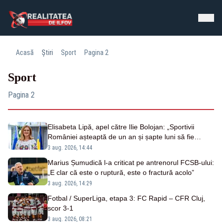
Acasă
Știri
Sport
Pagina 2
Sport
Pagina 2
Elisabeta Lipă, apel către Ilie Bolojan: „Sportivii
României așteaptă de un an și șapte luni să fie
premiați”
3 aug. 2026, 14:44
Marius Șumudică l-a criticat pe antrenorul FCSB-ului:
„E clar că este o ruptură, este o fractură acolo”
3 aug. 2026, 14:29
Fotbal / SuperLiga, etapa 3: FC Rapid – CFR Cluj,
scor 3-1
3 aug. 2026, 08:21