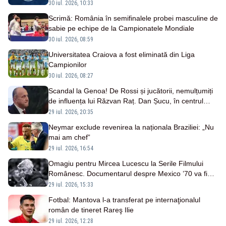
30 iul. 2026, 10:33
Scrimă: România în semifinalele probei masculine de
sabie pe echipe de la Campionatele Mondiale
30 iul. 2026, 08:59
Universitatea Craiova a fost eliminată din Liga
Campionilor
30 iul. 2026, 08:27
Scandal la Genoa! De Rossi și jucătorii, nemulțumiți
de influența lui Răzvan Raț. Dan Șucu, în centrul
tensiunilor
29 iul. 2026, 20:35
Neymar exclude revenirea la naționala Braziliei: „Nu
mai am chef”
29 iul. 2026, 16:54
Omagiu pentru Mircea Lucescu la Serile Filmului
Românesc. Documentarul despre Mexico ’70 va fi
proiectat la Iași
29 iul. 2026, 15:33
Fotbal: Mantova l-a transferat pe internaţionalul
român de tineret Rareş Ilie
29 iul. 2026, 12:28