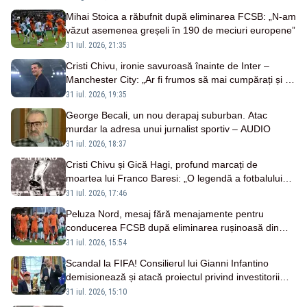
Mihai Stoica a răbufnit după eliminarea FCSB: „N-am
văzut asemenea greșeli în 190 de meciuri europene”
31 iul. 2026, 21:35
Cristi Chivu, ironie savuroasă înainte de Inter –
Manchester City: „Ar fi frumos să mai cumpărați și de
la noi”
31 iul. 2026, 19:35
George Becali, un nou derapaj suburban. Atac
murdar la adresa unui jurnalist sportiv – AUDIO
31 iul. 2026, 18:37
Cristi Chivu și Gică Hagi, profund marcați de
moartea lui Franco Baresi: „O legendă a fotbalului
mondial”
31 iul. 2026, 17:46
Peluza Nord, mesaj fără menajamente pentru
conducerea FCSB după eliminarea rușinoasă din
Conference League
31 iul. 2026, 15:54
Scandal la FIFA! Consilierul lui Gianni Infantino
demisionează și atacă proiectul privind investitorii
străini
31 iul. 2026, 15:10