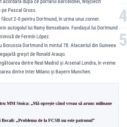
t acordată după ce portarul Barcelonei, Wojciech
eu pe Pascal Gross.
a făcut 2-0 pentru Dortmund, în urma unui corner.
prin autogolul lui Ramy Bensebaini. Fundașul lui Dortmund
 trimisă de Fermín López.
u Borussia Dortmund în mintul 78. Atacantul din Guineea
degajată greșit de Ronald Araujo.
ingătoarea dintre Real Madrid și Arsenal Londra, în vreme
oarea dintre Inter Milano și Bayern Munchen.
entru MM Stoica: „Mă oprește când vreau să arunc milioane
gi Becali: „Problema de la FCSB nu este patronul”