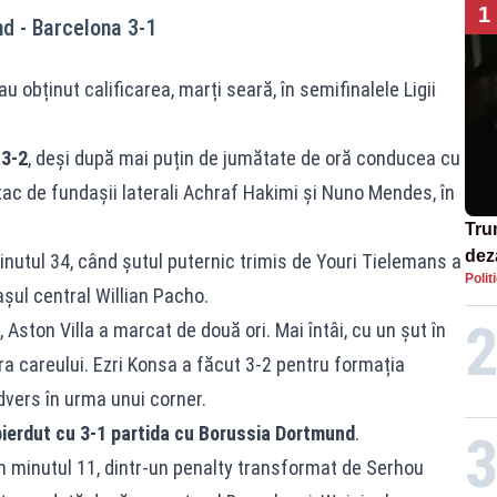
1
nd - Barcelona 3-1
 obținut calificarea, marți seară, în semifinalele Ligii
 3-2
, deși după mai puțin de jumătate de oră conducea cu
tac de fundașii laterali Achraf Hakimi și Nuno Mendes, în
Tru
dez
minutul 34, când șutul puternic trimis de Youri Tielemans a
Polit
Isra
așul central Willian Pacho.
, Aston Villa a marcat de două ori. Mai întâi, cu un șut în
ra careului. Ezri Konsa a făcut 3-2 pentru formația
dvers în urma unui corner.
ierdut cu 3-1 partida cu Borussia Dortmund
.
 minutul 11, dintr-un penalty transformat de Serhou