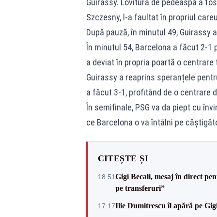
Guirassy. Lovitura de pedeaspă a fos
Szczesny, l-a faultat în propriul car
După pauză, în minutul 49, Guirassy 
În minutul 54, Barcelona a făcut 2-1 
a deviat în propria poartă o centrare
Guirassy a reaprins speranțele pentr
a făcut 3-1, profitând de o centrare 
În semifinale, PSG va da piept cu înv
ce Barcelona o va întâlni pe câștigăt
CITEȘTE ȘI
Gigi Becali, mesaj în direct p
18:51
pe transferuri”
Ilie Dumitrescu îl apără pe Gi
17:17