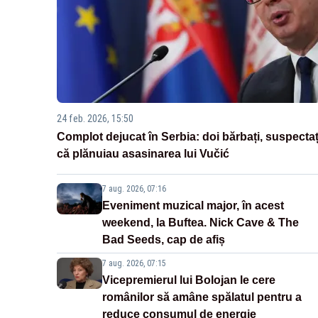
24 feb. 2026, 15:50
Complot dejucat în Serbia: doi bărbați, suspectaț
că plănuiau asasinarea lui Vučić
7 aug. 2026, 07:16
Eveniment muzical major, în acest
weekend, la Buftea. Nick Cave & The
Bad Seeds, cap de afiș
7 aug. 2026, 07:15
Vicepremierul lui Bolojan le cere
românilor să amâne spălatul pentru a
reduce consumul de energie