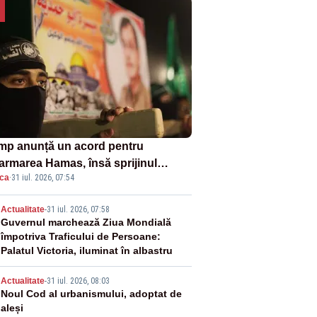
mp anunță un acord pentru
armarea Hamas, însă sprijinul
ica
·
31 iul. 2026, 07:54
elului rămâne incert
2
Actualitate
-
31 iul. 2026, 07:58
Guvernul marchează Ziua Mondială
împotriva Traficului de Persoane:
Palatul Victoria, iluminat în albastru
3
Actualitate
-
31 iul. 2026, 08:03
Noul Cod al urbanismului, adoptat de
aleși