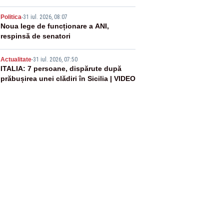
4
Politica
-
31 iul. 2026, 08:07
Noua lege de funcționare a ANI,
respinsă de senatori
5
Actualitate
-
31 iul. 2026, 07:50
ITALIA: 7 persoane, dispărute după
prăbușirea unei clădiri în Sicilia | VIDEO