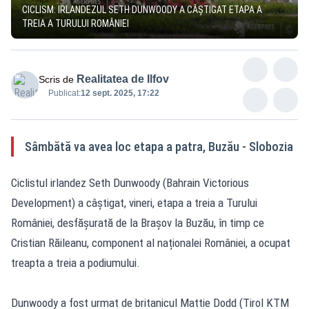
CICLISM: IRLANDEZUL SETH DUNWOODY A CÂȘTIGAT ETAPA A
TREIA A TURULUI ROMÂNIEI
Realitatea de Ilfov
Scris de
Publicat:
12 sept. 2025, 17:22
Sâmbătă va avea loc etapa a patra, Buzău - Slobozia
Ciclistul irlandez Seth Dunwoody (Bahrain Victorious
Development) a câștigat, vineri, etapa a treia a Turului
României, desfășurată de la Brașov la Buzău, în timp ce
Cristian Răileanu, component al naționalei României, a ocupat
treapta a treia a podiumului.
Dunwoody a fost urmat de britanicul Mattie Dodd (Tirol KTM