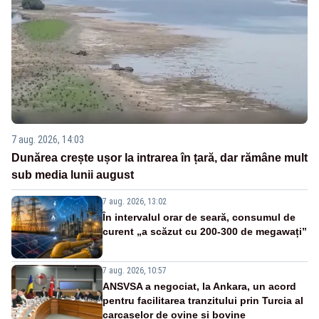
7 aug. 2026, 14:03
Dunărea crește ușor la intrarea în țară, dar rămâne mult
sub media lunii august
7 aug. 2026, 13:02
În intervalul orar de seară, consumul de
curent „a scăzut cu 200-300 de megawați”
7 aug. 2026, 10:57
ANSVSA a negociat, la Ankara, un acord
pentru facilitarea tranzitului prin Turcia al
carcaselor de ovine și bovine