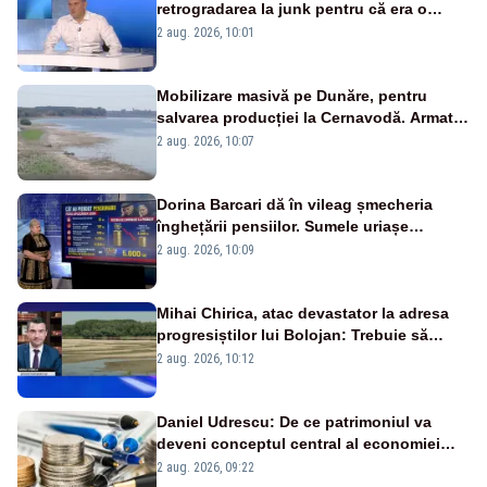
retrogradarea la junk pentru că era o
catastrofă pentru bănci și fondurile de
2 aug. 2026, 10:01
pensii
Mobilizare masivă pe Dunăre, pentru
salvarea producției la Cernavodă. Armata
va detona o stâncă și va devia apa
2 aug. 2026, 10:07
fluviului - IMAGINI AERIENE
Dorina Barcari dă în vileag șmecheria
înghețării pensiilor. Sumele uriașe
pierdute de fiecare român
2 aug. 2026, 10:09
Mihai Chirica, atac devastator la adresa
progresiștilor lui Bolojan: Trebuie să
protejăm și natura, dar nu șținem omaneii
2 aug. 2026, 10:12
în stare permanentă de alertă
Daniel Udrescu: De ce patrimoniul va
deveni conceptul central al economiei
viitoare?
2 aug. 2026, 09:22