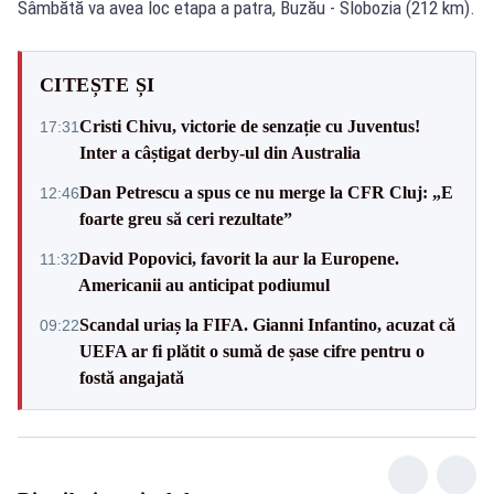
Sâmbătă va avea loc etapa a patra, Buzău - Slobozia (212 km).
CITEȘTE ȘI
Cristi Chivu, victorie de senzație cu Juventus!
17:31
Inter a câștigat derby-ul din Australia
Dan Petrescu a spus ce nu merge la CFR Cluj: „E
12:46
foarte greu să ceri rezultate”
David Popovici, favorit la aur la Europene.
11:32
Americanii au anticipat podiumul
Scandal uriaș la FIFA. Gianni Infantino, acuzat că
09:22
UEFA ar fi plătit o sumă de șase cifre pentru o
fostă angajată