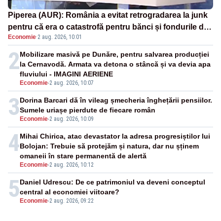
Piperea (AUR): România a evitat retrogradarea la junk
pentru că era o catastrofă pentru bănci și fondurile de
Economie
·
2 aug. 2026, 10:01
pensii
2
Mobilizare masivă pe Dunăre, pentru salvarea producției
la Cernavodă. Armata va detona o stâncă și va devia apa
fluviului - IMAGINI AERIENE
Economie
-
2 aug. 2026, 10:07
3
Dorina Barcari dă în vileag șmecheria înghețării pensiilor.
Sumele uriașe pierdute de fiecare român
Economie
-
2 aug. 2026, 10:09
4
Mihai Chirica, atac devastator la adresa progresiștilor lui
Bolojan: Trebuie să protejăm și natura, dar nu șținem
omaneii în stare permanentă de alertă
Economie
-
2 aug. 2026, 10:12
5
Daniel Udrescu: De ce patrimoniul va deveni conceptul
central al economiei viitoare?
Economie
-
2 aug. 2026, 09:22