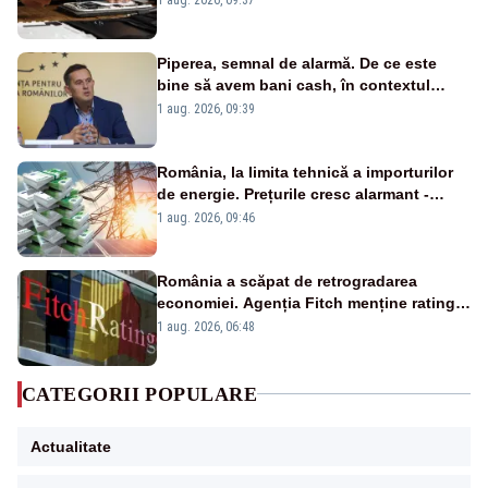
Piperea, semnal de alarmă. De ce este
bine să avem bani cash, în contextul
alertei energetice?
1 aug. 2026, 09:39
România, la limita tehnică a importurilor
de energie. Prețurile cresc alarmant -
Analiză Realitatea Plus
1 aug. 2026, 09:46
România a scăpat de retrogradarea
economiei. Agenția Fitch menține ratingul
„BBB-” cu perspectivă negativă
1 aug. 2026, 06:48
CATEGORII POPULARE
Actualitate