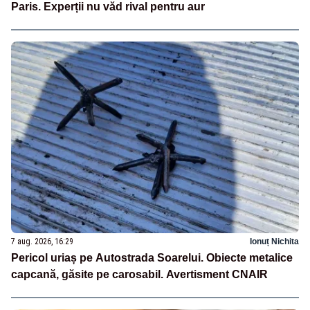
Paris. Experții nu văd rival pentru aur
7 aug. 2026, 16:29
Ionuț Nichita
Pericol uriaș pe Autostrada Soarelui. Obiecte metalice
capcană, găsite pe carosabil. Avertisment CNAIR