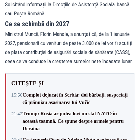
Solicitând informații la Direcțiile de Asistență Socială, bancă
sau Poșta Română
Ce se schimbă din 2027
Ministrul Muncii, Florin Manole, a anunțat că, de la 1 ianuarie
2027, pensionarii cu venituri de peste 3.000 de lei vor fi scutiți
de plata contribuției de asigurări sociale de sănătate (CASS),
ceea ce va conduce la creșterea sumelor nete încasate lunar.
CITEȘTE ȘI
Complot dejucat în Serbia: doi bărbați, suspectați
15:50
că plănuiau asasinarea lui Vučić
Trump: Rusia ar putea lovi un stat NATO în
21:42
această toamnă. Ce spune despre armele pentru
Ucraina
Gest superb făcut de Adrian Mutu pentru soția sa,
20:43