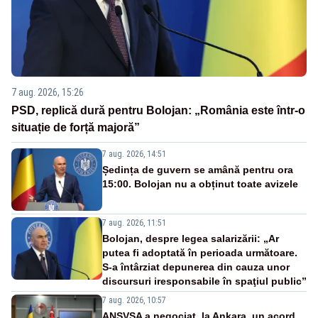
7 aug. 2026, 15:26
PSD, replică dură pentru Bolojan: „România este într-o
situație de forță majoră”
7 aug. 2026, 14:51
Ședința de guvern se amână pentru ora
15:00. Bolojan nu a obținut toate avizele
7 aug. 2026, 11:51
Bolojan, despre legea salarizării: „Ar
putea fi adoptată în perioada următoare.
S-a întârziat depunerea din cauza unor
discursuri iresponsabile în spaţiul public”
7 aug. 2026, 10:57
ANSVSA a negociat, la Ankara, un acord