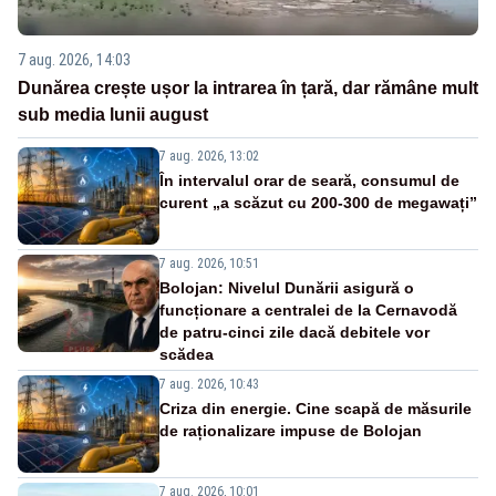
7 aug. 2026, 14:03
Dunărea crește ușor la intrarea în țară, dar rămâne mult
sub media lunii august
7 aug. 2026, 13:02
În intervalul orar de seară, consumul de
curent „a scăzut cu 200-300 de megawați”
7 aug. 2026, 10:51
Bolojan: Nivelul Dunării asigură o
funcționare a centralei de la Cernavodă
de patru-cinci zile dacă debitele vor
scădea
7 aug. 2026, 10:43
Criza din energie. Cine scapă de măsurile
de raționalizare impuse de Bolojan
7 aug. 2026, 10:01