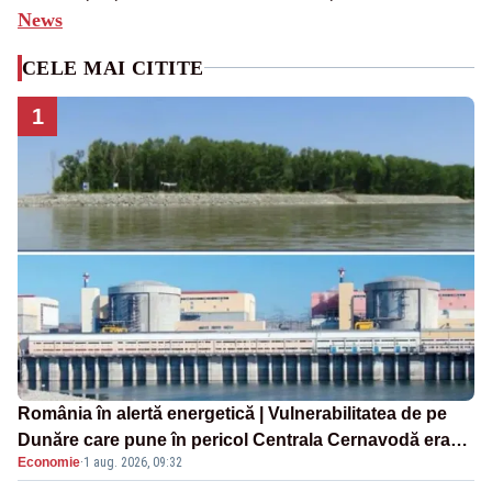
News
CELE MAI CITITE
1
România în alertă energetică | Vulnerabilitatea de pe
Dunăre care pune în pericol Centrala Cernavodă era
Economie
·
1 aug. 2026, 09:32
cunoscută de pe vremea lui Ceaușescu