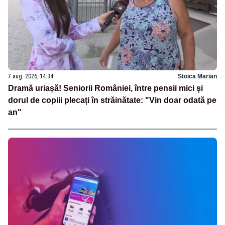
7 aug. 2026, 14:34
Stoica Marian
Dramă uriașă! Seniorii României, între pensii mici și
dorul de copiii plecați în străinătate: "Vin doar odată pe
an"