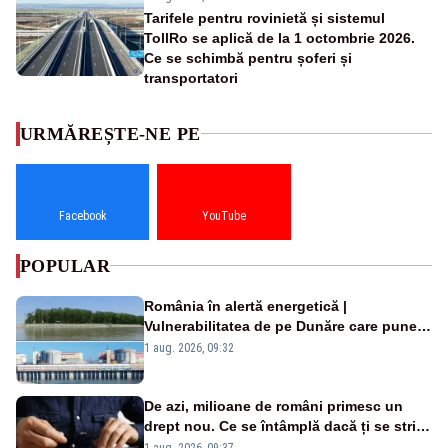
Tarifele pentru rovinietă și sistemul
TollRo se aplică de la 1 octombrie 2026.
Ce se schimbă pentru șoferi și
transportatori
URMĂREȘTE-NE PE
Facebook
YouTube
POPULAR
România în alertă energetică |
Vulnerabilitatea de pe Dunăre care pune
în pericol Centrala Cernavodă era
1 aug. 2026, 09:32
cunoscută de pe vremea lui Ceaușescu
De azi, milioane de români primesc un
drept nou. Ce se întâmplă dacă ți se strică
un produs
1 aug. 2026, 09:37