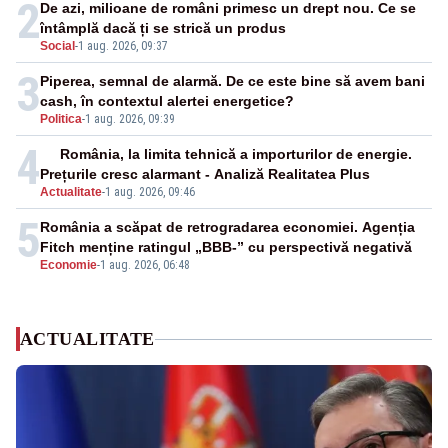
2
De azi, milioane de români primesc un drept nou. Ce se
întâmplă dacă ți se strică un produs
Social
-
1 aug. 2026, 09:37
3
Piperea, semnal de alarmă. De ce este bine să avem bani
cash, în contextul alertei energetice?
Politica
-
1 aug. 2026, 09:39
4
România, la limita tehnică a importurilor de energie.
Prețurile cresc alarmant - Analiză Realitatea Plus
Actualitate
-
1 aug. 2026, 09:46
5
România a scăpat de retrogradarea economiei. Agenția
Fitch menține ratingul „BBB-” cu perspectivă negativă
Economie
-
1 aug. 2026, 06:48
ACTUALITATE