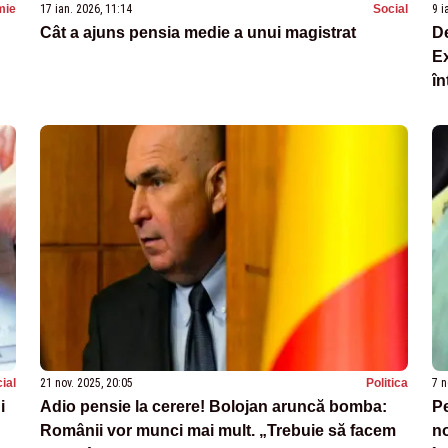
mie
17 ian. 2026, 11:14
Social
9 i
Cât a ajuns pensia medie a unui magistrat
De
Ex
în
ial
21 nov. 2025, 20:05
Politica
7 n
i
Adio pensie la cerere! Bolojan aruncă bomba:
Pe
Românii vor munci mai mult. „Trebuie să facem
no