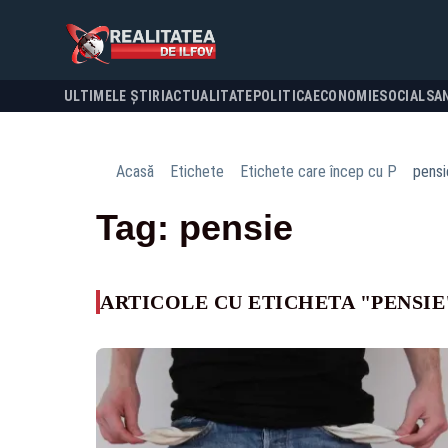
ULTIMELE ȘTIRI
ACTUALITATE
POLITICA
ECONOMIE
SOCIAL
SA
Acasă
Etichete
Etichete care încep cu P
pensi
Tag: pensie
ARTICOLE CU ETICHETA "PENSIE