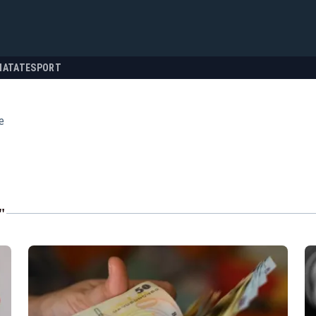
NATATE
SPORT
e
"