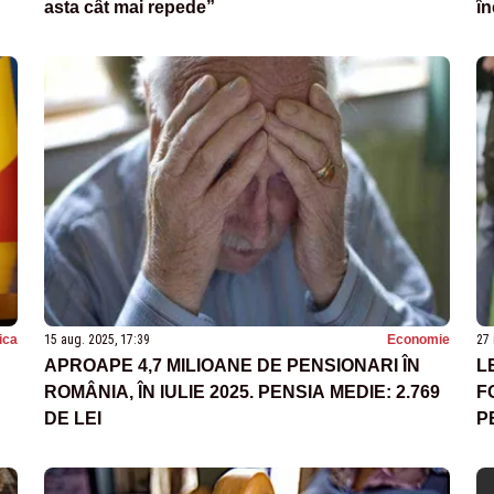
asta cât mai repede”
î
tica
15 aug. 2025, 17:39
Economie
27 
APROAPE 4,7 MILIOANE DE PENSIONARI ÎN
L
ROMÂNIA, ÎN IULIE 2025. PENSIA MEDIE: 2.769
F
DE LEI
P