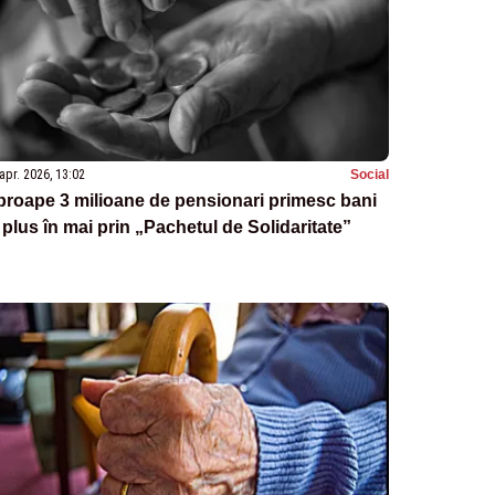
apr. 2026, 13:02
Social
roape 3 milioane de pensionari primesc bani
 plus în mai prin „Pachetul de Solidaritate”