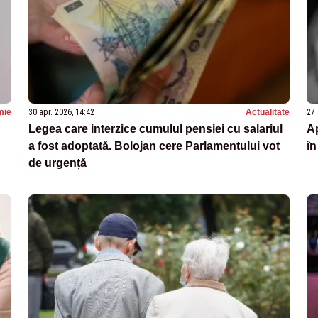
mie
30 apr. 2026, 14:42
Actualitate
27 
Legea care interzice cumulul pensiei cu salariul
Ap
a fost adoptată. Bolojan cere Parlamentului vot
în
de urgență