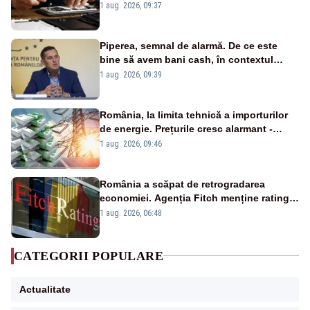
un produs
1 aug. 2026, 09:37
Piperea, semnal de alarmă. De ce este
bine să avem bani cash, în contextul
alertei energetice?
1 aug. 2026, 09:39
România, la limita tehnică a importurilor
de energie. Prețurile cresc alarmant -
Analiză Realitatea Plus
1 aug. 2026, 09:46
România a scăpat de retrogradarea
economiei. Agenția Fitch menține ratingul
„BBB-” cu perspectivă negativă
1 aug. 2026, 06:48
CATEGORII POPULARE
Actualitate