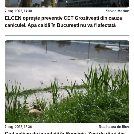
7 aug. 2026, 14:30
Stoica Marian
ELCEN oprește preventiv CET Grozăvești din cauza
caniculei. Apa caldă în București nu va fi afectată
7 aug. 2026, 12:36
Realitatea de Ilfov
Cod galben de inundații în România. Zeci de râuri din