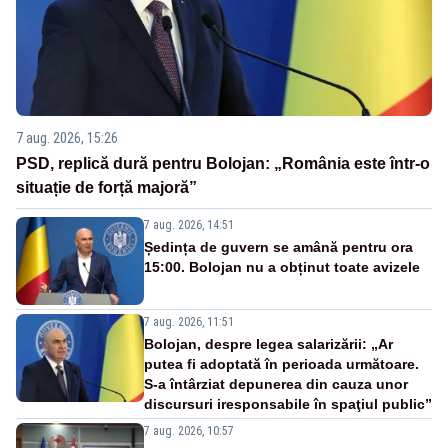
7 aug. 2026, 15:26
PSD, replică dură pentru Bolojan: „România este într-o
situație de forță majoră”
7 aug. 2026, 14:51
Ședința de guvern se amână pentru ora
15:00. Bolojan nu a obținut toate avizele
7 aug. 2026, 11:51
Bolojan, despre legea salarizării: „Ar
putea fi adoptată în perioada următoare.
S-a întârziat depunerea din cauza unor
discursuri iresponsabile în spaţiul public”
7 aug. 2026, 10:57