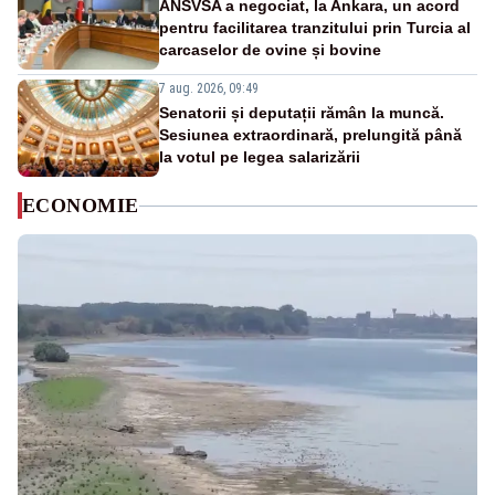
ANSVSA a negociat, la Ankara, un acord
pentru facilitarea tranzitului prin Turcia al
carcaselor de ovine și bovine
7 aug. 2026, 09:49
Senatorii și deputații rămân la muncă.
Sesiunea extraordinară, prelungită până
la votul pe legea salarizării
ECONOMIE