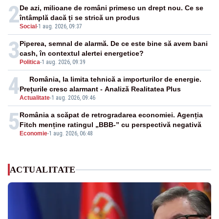
2
De azi, milioane de români primesc un drept nou. Ce se
întâmplă dacă ți se strică un produs
Social
-
1 aug. 2026, 09:37
3
Piperea, semnal de alarmă. De ce este bine să avem bani
cash, în contextul alertei energetice?
Politica
-
1 aug. 2026, 09:39
4
România, la limita tehnică a importurilor de energie.
Prețurile cresc alarmant - Analiză Realitatea Plus
Actualitate
-
1 aug. 2026, 09:46
5
România a scăpat de retrogradarea economiei. Agenția
Fitch menține ratingul „BBB-” cu perspectivă negativă
Economie
-
1 aug. 2026, 06:48
ACTUALITATE