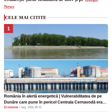
News
CELE MAI CITITE
1
România în alertă energetică | Vulnerabilitatea de pe
Dunăre care pune în pericol Centrala Cernavodă era
Economie
·
1 aug. 2026, 09:32
cunoscută de pe vremea lui Ceaușescu