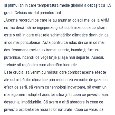
și primul an în care temperatura medie globală a depășit cu 1,5
grade Celsius nivelul preindustrial.
„Aceste recorduri pe care le-au anunţat colegii mei de la ANM
nu fac decât să ne îngrijoreze şi să sublinieze ceea ce ştiam:
este o eră în care efectele schimbărilor climatice devin din ce
în ce mai periculoase. Asta pentru că aduc din ce în ce mai
des fenomene meteo extreme: secete, inundaţii, furtuni
puternice, incendii de vegetaţie şi aşa mai departe. Aşadar,
trebuie să regândim cum abordăm lucrurile.
Este crucial să venim cu măsuri care combat aceste efecte
ale schimbărilor climatice prin reducerea emisiilor de gaze cu
efect de seră, să venim cu tehnologii inovatoare, să avem un
management adaptat acestei situaţii în ceea ce priveşte apa,
deşeurile, împăduririle. Să avem o altă abordare în ceea ce
priveşte exploatarea resurselor naturale. Ceea ce vreau să