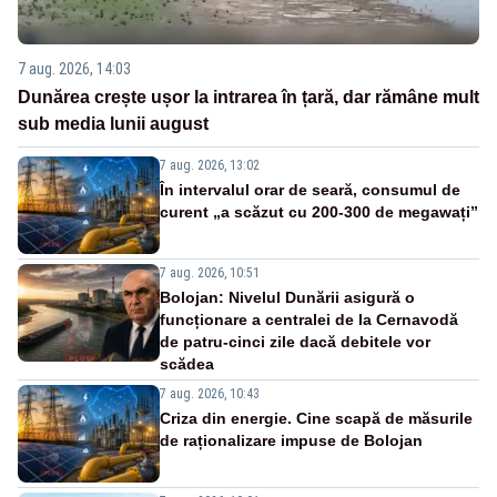
7 aug. 2026, 14:03
Dunărea crește ușor la intrarea în țară, dar rămâne mult
sub media lunii august
7 aug. 2026, 13:02
În intervalul orar de seară, consumul de
curent „a scăzut cu 200-300 de megawați”
7 aug. 2026, 10:51
Bolojan: Nivelul Dunării asigură o
funcționare a centralei de la Cernavodă
de patru-cinci zile dacă debitele vor
scădea
7 aug. 2026, 10:43
Criza din energie. Cine scapă de măsurile
de raționalizare impuse de Bolojan