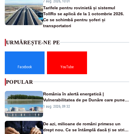
7 aug. 2026, 10:01
Tarifele pentru rovinietă și sistemul
TollRo se aplică de la 1 octombrie 2026.
Ce se schimbă pentru șoferi și
transportatori
URMĂREȘTE-NE PE
Facebook
YouTube
POPULAR
România în alertă energetică |
Vulnerabilitatea de pe Dunăre care pune
în pericol Centrala Cernavodă era
1 aug. 2026, 09:32
cunoscută de pe vremea lui Ceaușescu
De azi, milioane de români primesc un
drept nou. Ce se întâmplă dacă ți se strică