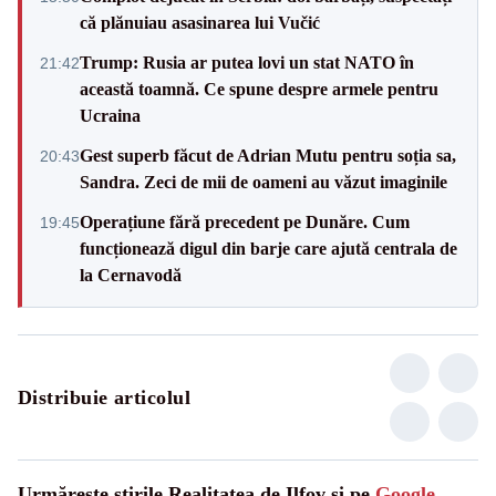
că plănuiau asasinarea lui Vučić
Trump: Rusia ar putea lovi un stat NATO în
21:42
această toamnă. Ce spune despre armele pentru
Ucraina
Gest superb făcut de Adrian Mutu pentru soția sa,
20:43
Sandra. Zeci de mii de oameni au văzut imaginile
Operațiune fără precedent pe Dunăre. Cum
19:45
funcționează digul din barje care ajută centrala de
la Cernavodă
Distribuie articolul
Urmărește știrile Realitatea de Ilfov și pe
Google