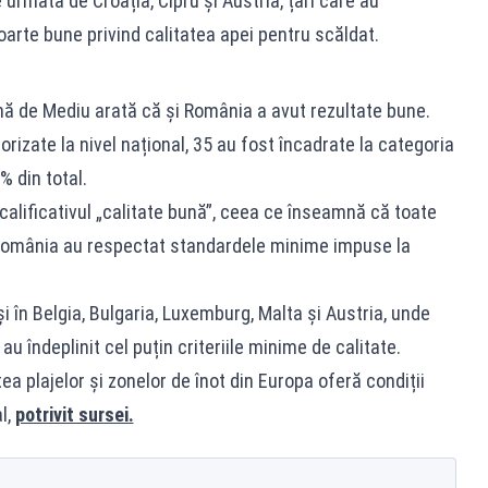
urmată de Croația, Cipru și Austria, țări care au
oarte bune privind calitatea apei pentru scăldat.
ă de Mediu arată că și România a avut rezultate bune.
rizate la nivel național, 35 au fost încadrate la categoria
% din total.
 calificativul „calitate bună”, ceea ce înseamnă că toate
n România au respectat standardele minime impuse la
i în Belgia, Bulgaria, Luxemburg, Malta și Austria, unde
u îndeplinit cel puțin criteriile minime de calitate.
a plajelor și zonelor de înot din Europa oferă condiții
l,
potrivit sursei.