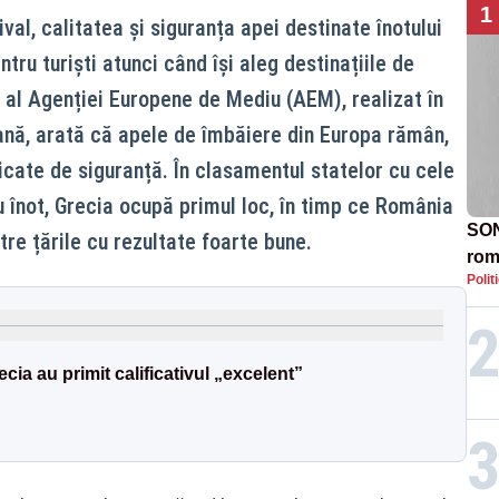
1
val, calitatea și siguranța apei destinate înotului
tru turiști atunci când își aleg destinațiile de
 al Agenției Europene de Mediu (AEM), realizat în
nă, arată că apele de îmbăiere din Europa rămân,
icate de siguranță. În clasamentul statelor cu cele
u înot, Grecia ocupă primul loc, în timp ce România
SON
re țările cu rezultate foarte bune.
rom
Polit
cia au primit calificativul „excelent”