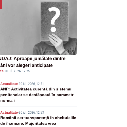
DAJ: Aproape jumătate dintre
âni vor alegeri anticipate
ica
·
30 iul. 2026, 12:25
2
Actualitate
-
30 iul. 2026, 12:31
ANP: Activitatea curentă din sistemul
penitenciar se desfăşoară în parametri
normali
3
Actualitate
-
30 iul. 2026, 12:53
Românii cer transparență în cheltuielile
de înarmare. Majoritatea vrea