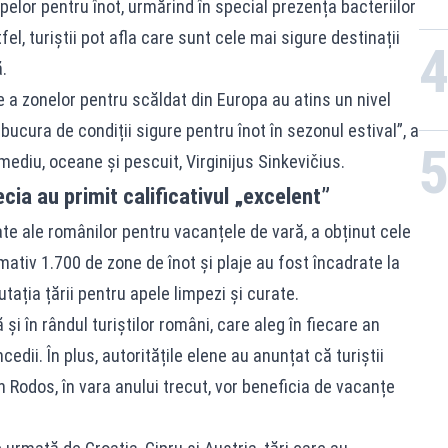
elor pentru înot, urmărind în special prezența bacteriilor
el, turiștii pot afla care sunt cele mai sigure destinații
.
 a zonelor pentru scăldat din Europa au atins un nivel
 bucura de condiții sigure pentru înot în sezonul estival”, a
ediu, oceane și pescuit, Virginijus Sinkevičius.
cia au primit calificativul „excelent”
ate ale românilor pentru vacanțele de vară, a obținut cele
mativ 1.700 de zone de înot și plaje au fost încadrate la
ația țării pentru apele limpezi și curate.
și în rândul turiștilor români, care aleg în fiecare an
cedii. În plus, autoritățile elene au anunțat că turiștii
n Rodos, în vara anului trecut, vor beneficia de vacanțe