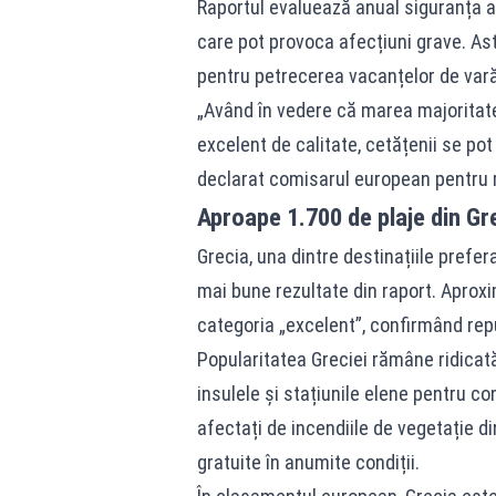
Raportul evaluează anual siguranța ap
care pot provoca afecțiuni grave. Astf
pentru petrecerea vacanțelor de vară
„Având în vedere că marea majoritate
excelent de calitate, cetățenii se pot
declarat comisarul european pentru m
Aproape 1.700 de plaje din Gre
Grecia, una dintre destinațiile prefer
mai bune rezultate din raport. Aproxi
categoria „excelent”, confirmând reput
Popularitatea Greciei rămâne ridicată 
insulele și stațiunile elene pentru con
afectați de incendiile de vegetație di
gratuite în anumite condiții.