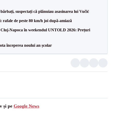
bărbați, suspectați că plănuiau asasinarea lui Vučić
i: rafale de peste 80 km/h joi după-amiază
 la Cluj-Napoca în weekendul UNTOLD 2026: Prețuri
ota începerea noului an școlar
v și pe
Google News