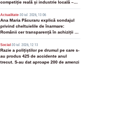
competiție reală și industrie locală –
SONDAJ
4
Actualitate
-
30 iul. 2026, 13:06
Ana Maria Păcuraru explică sondajul
privind cheltuielile de înarmare:
Românii cer transparență în achiziții și
un echilibru între partenerii externi
5
Social
-
30 iul. 2026, 12:13
Razie a polițiștilor pe drumul pe care s-
au produs 425 de accidente anul
trecut. S-au dat aproape 200 de amenzi