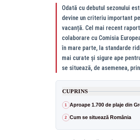
Odată cu debutul sezonului esti
devine un criteriu important pen
vacanță. Cel mai recent raport
colaborare cu Comisia Europea
în mare parte, la standarde rid
mai curate și sigure ape pentr
se situează, de asemenea, print
CUPRINS
Aproape 1.700 de plaje din Gre
1
Cum se situează România
2