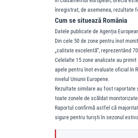
În clasamentul european, Grecia este 
înregistrat, de asemenea, rezultate f
Cum se situează România
Datele publicate de Agenția European
Din cele 50 de zone pentru înot monito
„calitate excelentă”, reprezentând 70
Celelalte 15 zone analizate au primit
apele pentru înot evaluate oficial î
nivelul Uniunii Europene.
Rezultate similare au fost raportate ș
toate zonele de scăldat monitorizate a
Raportul confirmă astfel că majoritate
sigure pentru turiști în sezonul estiva