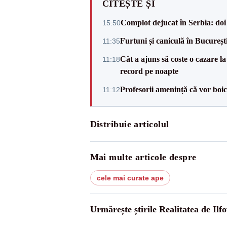
CITEȘTE ȘI
Complot dejucat în Serbia: doi 
15:50
Furtuni și caniculă în Bucureșt
11:35
Cât a ajuns să coste o cazare
11:18
record pe noapte
Profesorii amenință că vor boic
11:12
Distribuie articolul
Mai multe articole despre
cele mai curate ape
Urmărește știrile Realitatea de Ilfo