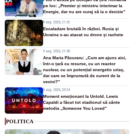
pe loc: „Premier și ministru interimar la
Energie, dar nu are curaj să ia o decizie”
9 aug. 2026, 21:25
Escaladare brutală în război. Rusia și
Ucraina s-au atacat cu drone și rachete
9 aug. 2026, 21:00
Ana Maria Păcuraru: „Cum am ajuns aici,
într-o țară cu resurse, cu un reactor
nuclear, cu un potențial energetic uriaș,
dar care se împrumută de curent de la
vecini?”
9 aug. 2026, 20:24
Moment emoționant la Untold. Lewis
Capaldi a făcut tot stadionul să cânte
melodia „Someone You Loved”
POLITICA