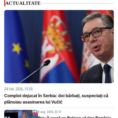
ACTUALITATE
24 feb. 2026, 15:50
Complot dejucat în Serbia: doi bărbați, suspectați că
plănuiau asasinarea lui Vučić
9 aug. 2026, 22:41
Peiu îl acuză pe Bolojan că ține România