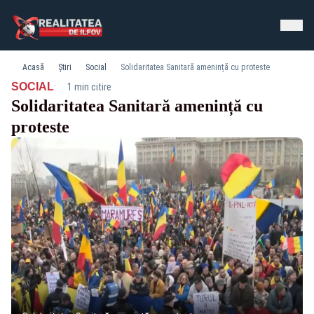
Acasă
Știri
Social
Solidaritatea Sanitară amenință cu proteste
·
SOCIAL
1 min citire
Solidaritatea Sanitară amenință cu
proteste