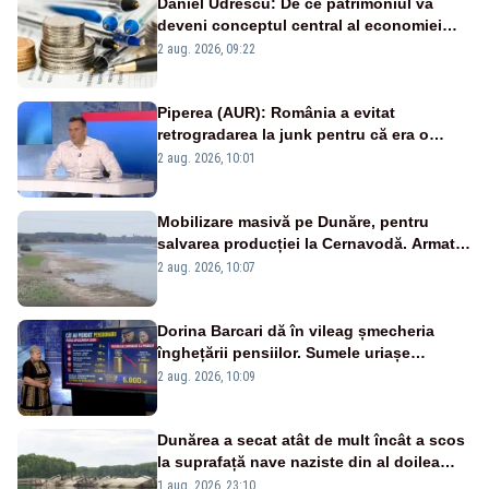
Daniel Udrescu: De ce patrimoniul va
deveni conceptul central al economiei
viitoare?
2 aug. 2026, 09:22
Piperea (AUR): România a evitat
retrogradarea la junk pentru că era o
catastrofă pentru bănci și fondurile de
2 aug. 2026, 10:01
pensii
Mobilizare masivă pe Dunăre, pentru
salvarea producției la Cernavodă. Armata
va detona o stâncă și va devia apa
2 aug. 2026, 10:07
fluviului - IMAGINI AERIENE
Dorina Barcari dă în vileag șmecheria
înghețării pensiilor. Sumele uriașe
pierdute de fiecare român
2 aug. 2026, 10:09
Dunărea a secat atât de mult încât a scos
la suprafață nave naziste din al doilea
război mondial
1 aug. 2026, 23:10