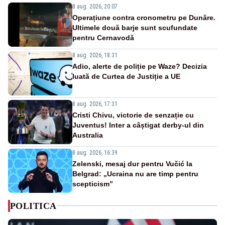
8 aug. 2026, 20:07
Operațiune contra cronometru pe Dunăre.
Ultimele două barje sunt scufundate
pentru Cernavodă
8 aug. 2026, 18:31
Adio, alerte de poliție pe Waze? Decizia
luată de Curtea de Justiție a UE
8 aug. 2026, 17:31
Cristi Chivu, victorie de senzație cu
Juventus! Inter a câștigat derby-ul din
Australia
8 aug. 2026, 16:39
Zelenski, mesaj dur pentru Vučić la
Belgrad: „Ucraina nu are timp pentru
scepticism”
POLITICA