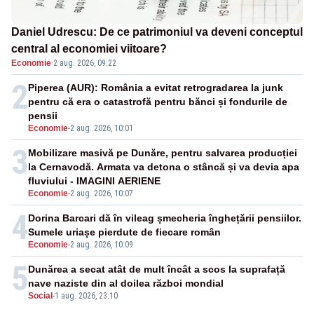
Daniel Udrescu: De ce patrimoniul va deveni conceptul
central al economiei viitoare?
Economie
·
2 aug. 2026, 09:22
2
Piperea (AUR): România a evitat retrogradarea la junk
pentru că era o catastrofă pentru bănci și fondurile de
pensii
Economie
-
2 aug. 2026, 10:01
3
Mobilizare masivă pe Dunăre, pentru salvarea producției
la Cernavodă. Armata va detona o stâncă și va devia apa
fluviului - IMAGINI AERIENE
Economie
-
2 aug. 2026, 10:07
4
Dorina Barcari dă în vileag șmecheria înghețării pensiilor.
Sumele uriașe pierdute de fiecare român
Economie
-
2 aug. 2026, 10:09
5
Dunărea a secat atât de mult încât a scos la suprafață
nave naziste din al doilea război mondial
Social
-
1 aug. 2026, 23:10