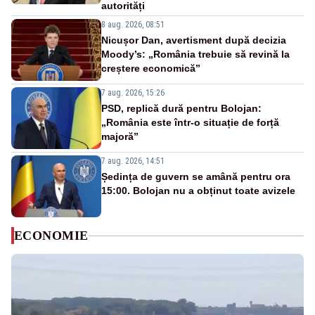
autorități
8 aug. 2026, 08:51
Nicușor Dan, avertisment după decizia
Moody’s: „România trebuie să revină la
creștere economică”
7 aug. 2026, 15:26
PSD, replică dură pentru Bolojan:
„România este într-o situație de forță
majoră”
7 aug. 2026, 14:51
Ședința de guvern se amână pentru ora
15:00. Bolojan nu a obținut toate avizele
ECONOMIE