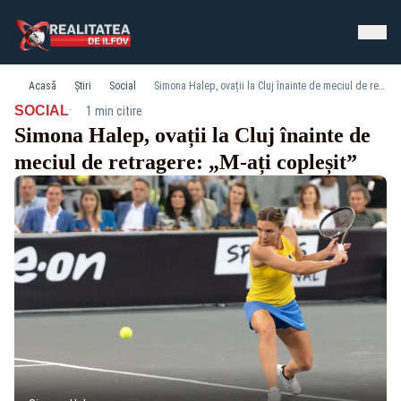
Acasă
Știri
Social
Simona Halep, ovații la Cluj înainte de meciul de retragere: „M-ați copleșit”
·
SOCIAL
1 min citire
Simona Halep, ovații la Cluj înainte de
meciul de retragere: „M-ați copleșit”