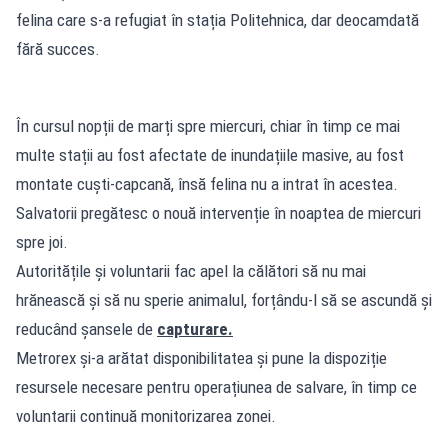
felina care s-a refugiat în stația Politehnica, dar deocamdată
fără succes.
În cursul nopții de marți spre miercuri, chiar în timp ce mai
multe stații au fost afectate de inundațiile masive, au fost
montate cuști‑capcană, însă felina nu a intrat în acestea.
Salvatorii pregătesc o nouă intervenție în noaptea de miercuri
spre joi.
Autoritățile și voluntarii fac apel la călători să nu mai
hrănească și să nu sperie animalul, forțându‑l să se ascundă și
reducând șansele de
capturare.
Metrorex și‑a arătat disponibilitatea și pune la dispoziție
resursele necesare pentru operațiunea de salvare, în timp ce
voluntarii continuă monitorizarea zonei.