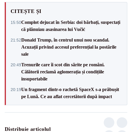
CITEȘTE ȘI
Complot dejucat în Serbia: doi bărbați, suspectați
15:50
că plănuiau asasinarea lui Vučić
Donald Trump, în centrul unui nou scandal.
21:52
Acuzații privind accesul preferențial la postările
sale
Trenurile care îi scot din sărite pe români.
20:49
Călătorii reclamă aglomerația și condițiile
insuportabile
Un fragment dintr-o rachetă SpaceX s-a prăbușit
20:19
pe Lună. Ce au aflat cercetătorii după impact
Distribuie articolul