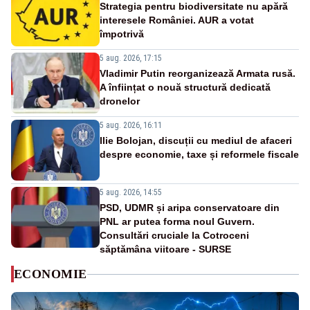
Strategia pentru biodiversitate nu apără
interesele României. AUR a votat
împotrivă
5 aug. 2026, 17:15
Vladimir Putin reorganizează Armata rusă.
A înființat o nouă structură dedicată
dronelor
5 aug. 2026, 16:11
Ilie Bolojan, discuții cu mediul de afaceri
despre economie, taxe și reformele fiscale
5 aug. 2026, 14:55
PSD, UDMR și aripa conservatoare din
PNL ar putea forma noul Guvern.
Consultări cruciale la Cotroceni
săptămâna viitoare - SURSE
ECONOMIE