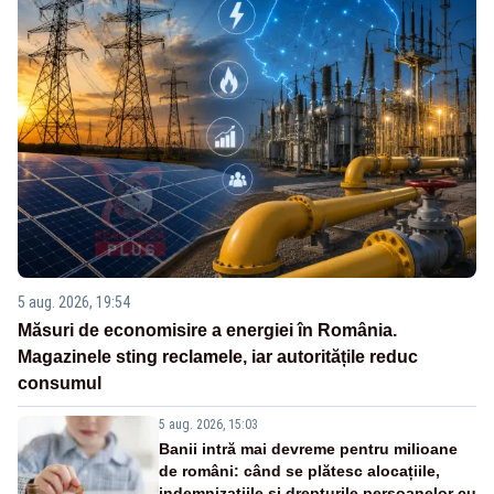
5 aug. 2026, 19:54
Măsuri de economisire a energiei în România.
Magazinele sting reclamele, iar autoritățile reduc
consumul
5 aug. 2026, 15:03
Banii intră mai devreme pentru milioane
de români: când se plătesc alocațiile,
indemnizațiile și drepturile persoanelor cu