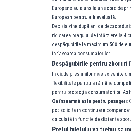
Europene au ajuns la un acord de prin
European pentru a fi evaluată.
Decizia vine după ani de dezacorduri
ridicarea pragului de întârziere la 4
despăgubirile la maximum 500 de euro
în favoarea consumatorilor.
Despăgubirile pentru zboruri
În ciuda presiunilor masive venite di
flexibilitate pentru a rămâne competi
pentru protecția consumatorilor. Astf
Ce înseamnă asta pentru pasageri:
C
pot solicita în continuare compensați
calculată în funcție de distanța zboru
Prețul biletului va trebui să 