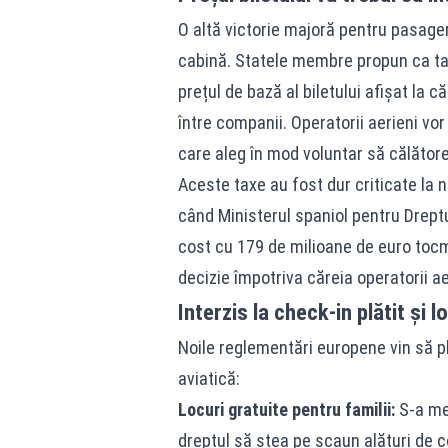
O altă victorie majoră pentru pasager
cabină. Statele membre propun ca tax
prețul de bază al biletului afișat la 
între companii. Operatorii aerieni vor
care aleg în mod voluntar să călător
Aceste taxe au fost dur criticate la 
când Ministerul spaniol pentru Drep
cost cu 179 de milioane de euro toc
decizie împotriva căreia operatorii ae
Interzis la check-in plătit și l
Noile reglementări europene vin să pl
aviatică:
Locuri gratuite pentru familii:
S-a men
dreptul să stea pe scaun alături de co