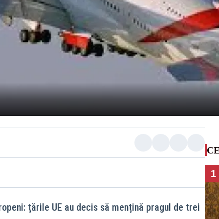
CE
1
openi: țările UE au decis să mențină pragul de trei