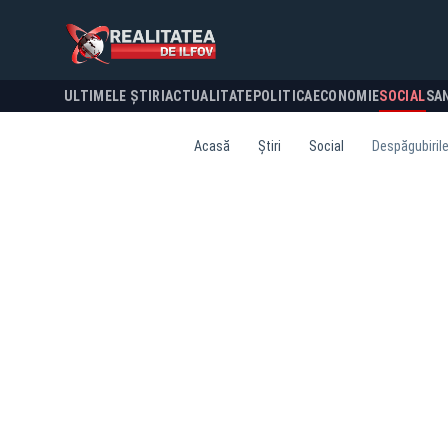
ULTIMELE ȘTIRI
ACTUALITATE
POLITICA
ECONOMIE
SOCIAL
SA
Acasă
Știri
Social
Despăgubirile