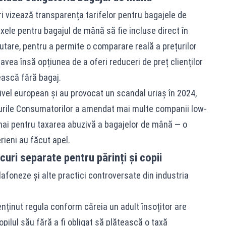
i vizează transparența tarifelor pentru bagajele de
ele pentru bagajul de mână să fie incluse direct în
căutare, pentru a permite o comparare reală a prețurilor
 avea însă opțiunea de a oferi reduceri de preț clienților
ească fără bagaj.
nivel european și au provocat un scandal uriaș în 2024,
turile Consumatorilor a amendat mai multe companii low-
mai pentru taxarea abuzivă a bagajelor de mână — o
rieni au făcut apel.
ocuri separate pentru părinți și copii
afoneze și alte practici controversate din industria
ținut regula conform căreia un adult însoțitor are
pilul său fără a fi obligat să plătească o taxă