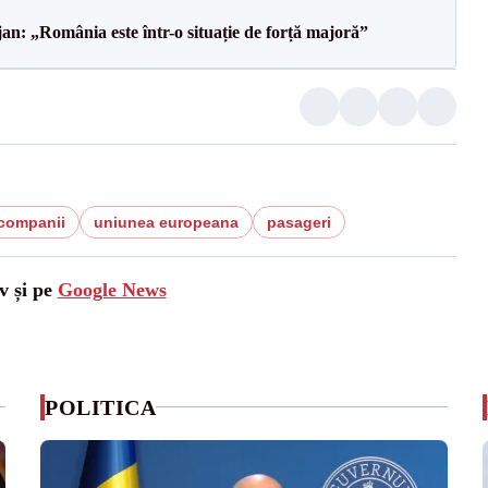
an: „România este într-o situație de forță majoră”
companii
uniunea europeana
pasageri
v și pe
Google News
POLITICA