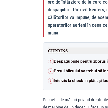
ore de întârziere de la care c
despăgubiri. Potrivit Reuters, 
călătorilor va impune, de ase
operatorilor aerieni în ceea ce
mână.
CUPRINS
Despăgubirile pentru zboruri
1
Prețul biletului va trebui să 
2
Interzis la check-in plătit și l
3
Pachetul de măsuri privind drepturile 
de mai bine de un deceniu, face un pa