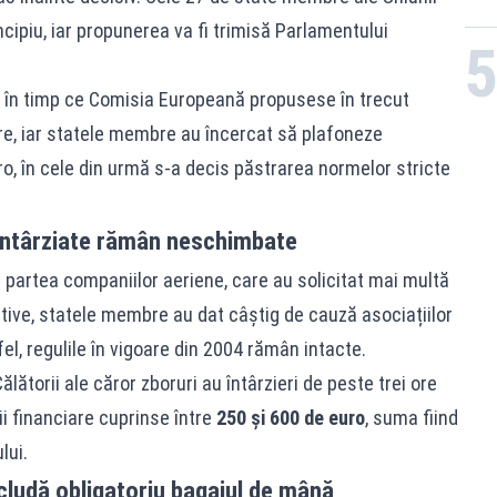
cipiu, iar propunerea va fi trimisă Parlamentului
: în timp ce Comisia Europeană propusese în trecut
 ore, iar statele membre au încercat să plafoneze
, în cele din urmă s-a decis păstrarea normelor stricte
 întârziate rămân neschimbate
n partea companiilor aeriene, care au solicitat mai multă
tive, statele membre au dat câștig de cauză asociațiilor
el, regulile în vigoare din 2004 rămân intacte.
ălătorii ale căror zboruri au întârzieri de peste trei ore
i financiare cuprinse între
250 și 600 de euro
, suma fiind
lui.
includă obligatoriu bagajul de mână