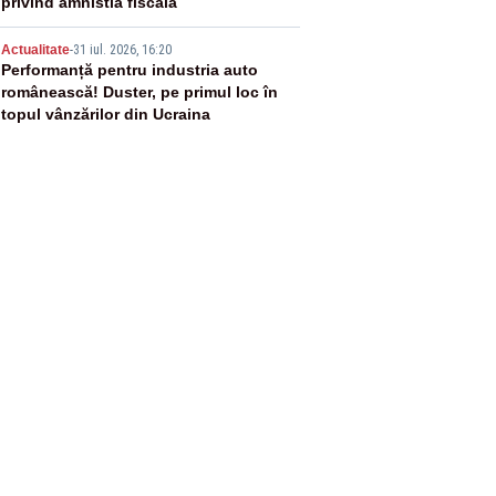
privind amnistia fiscală
5
Actualitate
-
31 iul. 2026, 16:20
Performanță pentru industria auto
românească! Duster, pe primul loc în
topul vânzărilor din Ucraina