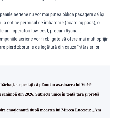
niile aeriene nu vor mai putea obliga pasagerii să își
ru a obține permisul de îmbarcare (boarding pass), o
e unii operatori low-cost, precum Ryanair.
mpaniile aeriene vor fi obligate să ofere mai mult sprijin
are pierd zborurile de legătură din cauza întârzierilor
bărbați, suspectați că plănuiau asasinarea lui Vučić
 schimbă din 2026. Subiecte unice în toată țara și probă
isire emoționantă după moartea lui Mircea Lucescu: „Am