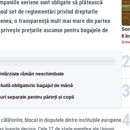
ompaniile aeriene sunt obligate să plătească
noul set de reglementări privind drepturile
menea, o transparență mult mai mare din partea
 privește prețurile ascunse pentru bagajele de
Sor
fi 
Actua
aug
 întârziate rămân neschimbate
includă obligatoriu bagajul de mână
ocuri separate pentru părinți și copii
călătorilor, blocat în disputele dintre instituțiile europene
s înainte decisiv. Cele 27 de state membre ale Uniunii