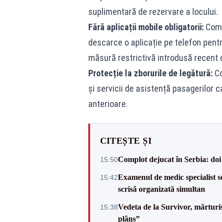
suplimentară de rezervare a locului.
Fără aplicații mobile obligatorii:
Compa
descarce o aplicație pe telefon pent
măsură restrictivă introdusă recent d
Protecție la zborurile de legătură:
Co
și servicii de asistență pasagerilor c
anterioare.
CITEȘTE ȘI
Complot dejucat în Serbia: doi 
15:50
Examenul de medic specialist se
15:42
scrisă organizată simultan
Vedeta de la Survivor, mărtur
15:38
plâns”