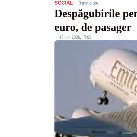
·
SOCIAL
3 min citire
Despăgubirile pen
euro, de pasager
13 iun. 2026, 17:00