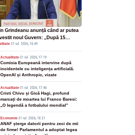
in Grindeanu anunță când ar putea
învestit noul Guvern: „După 15
litate
·
31 iul. 2026, 16:49
ust sunt șanse mai mari”
2
Actualitate
-
31 iul. 2026, 17:19
Comisia Europeană intervine după
incidentele cu inteligența artificială.
OpenAI și Anthropic, vizate
3
Actualitate
-
31 iul. 2026, 17:46
Cristi Chivu și Gică Hagi, profund
marcați de moartea lui Franco Baresi:
„O legendă a fotbalului mondial”
4
Economie
-
31 iul. 2026, 18:21
ANAF șterge datorii pentru zeci de mii
de firme! Parlamentul a adoptat legea