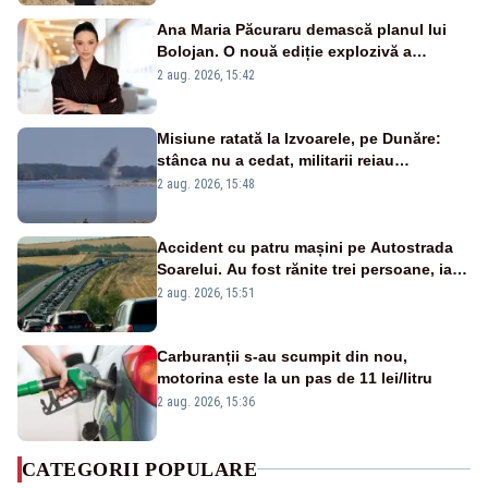
Ana Maria Păcuraru demască planul lui
Bolojan. O nouă ediție explozivă a
emisiunii „Miza Zilei” la Realitatea PLUS
2 aug. 2026, 15:42
Misiune ratată la Izvoarele, pe Dunăre:
stânca nu a cedat, militarii reiau
detonările luni – VIDEO
2 aug. 2026, 15:48
Accident cu patru mașini pe Autostrada
Soarelui. Au fost rănite trei persoane, iar
traficul se desfășoară cu dificultate
2 aug. 2026, 15:51
Carburanții s-au scumpit din nou,
motorina este la un pas de 11 lei/litru
2 aug. 2026, 15:36
CATEGORII POPULARE