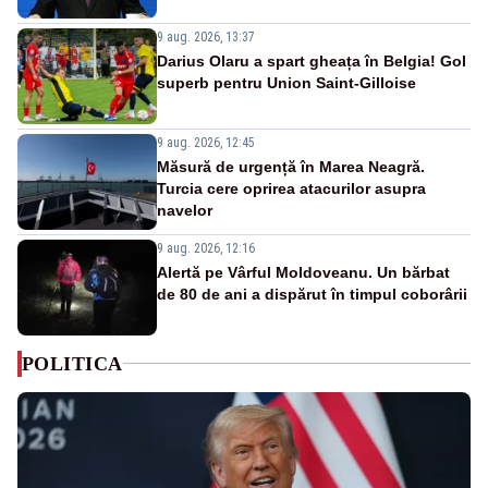
9 aug. 2026, 13:37
Darius Olaru a spart gheața în Belgia! Gol
superb pentru Union Saint-Gilloise
9 aug. 2026, 12:45
Măsură de urgență în Marea Neagră.
Turcia cere oprirea atacurilor asupra
navelor
9 aug. 2026, 12:16
Alertă pe Vârful Moldoveanu. Un bărbat
de 80 de ani a dispărut în timpul coborârii
POLITICA