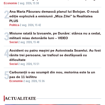
Economie
·
2 aug. 2026, 15:38
2
Ana Maria Păcuraru demască planul lui Bolojan. O nouă
ediție explozivă a emisiunii „Miza Zilei” la Realitatea
PLUS
Politica
-
2 aug. 2026, 15:42
3
Misiune ratată la Izvoarele, pe Dunăre: stânca nu a cedat,
militarii reiau detonările luni – VIDEO
Social
-
2 aug. 2026, 15:48
4
Accident cu patru mașini pe Autostrada Soarelui. Au fost
rănite trei persoane, iar traficul se desfășoară cu
dificultate
Social
-
2 aug. 2026, 15:51
5
Carburanții s-au scumpit din nou, motorina este la un
pas de 11 lei/litru
Economie
-
2 aug. 2026, 15:36
ACTUALITATE