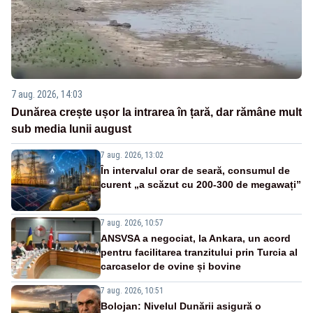
7 aug. 2026, 14:03
Dunărea crește ușor la intrarea în țară, dar rămâne mult
sub media lunii august
7 aug. 2026, 13:02
În intervalul orar de seară, consumul de
curent „a scăzut cu 200-300 de megawați”
7 aug. 2026, 10:57
ANSVSA a negociat, la Ankara, un acord
pentru facilitarea tranzitului prin Turcia al
carcaselor de ovine și bovine
7 aug. 2026, 10:51
Bolojan: Nivelul Dunării asigură o