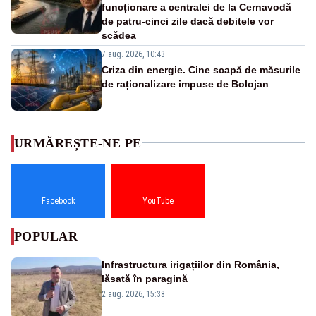
funcționare a centralei de la Cernavodă
de patru-cinci zile dacă debitele vor
scădea
7 aug. 2026, 10:43
Criza din energie. Cine scapă de măsurile
de raționalizare impuse de Bolojan
URMĂREȘTE-NE PE
Facebook
YouTube
POPULAR
Infrastructura irigațiilor din România,
lăsată în paragină
2 aug. 2026, 15:38