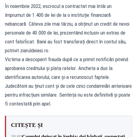
În noiembrie 2022, escrocul a contractat mai întâi un
împrumut de 1.400 de lei de la o instituție financiară
nebancară. Câteva zile mai târziu, a obținut un credit de nevoi
personale de 40.000 de lei, prezentând inclusiv un extras de
cont falsificat. Banii au fost transferați direct în contul său,
potrivit
ziaruldeiasi.ro
.
Victima a descoperit frauda după ce a primit notificări privind
aprobarea creditului și plata ratelor. Ancheta a dus la
identificarea autorului, care și-a recunoscut faptele.
Judecătorii au ținut cont și de cele cinci condamnări anterioare
pentru infracțiuni similare. Sentința nu este definitivă și poate
fi contestată prin apel.
CITEȘTE ȘI
Complot dejucat în Serbia: doi bărbați, suspectați
15:50