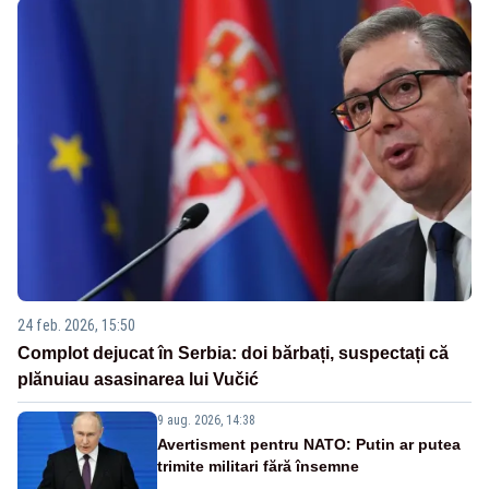
24 feb. 2026, 15:50
Complot dejucat în Serbia: doi bărbați, suspectați că
plănuiau asasinarea lui Vučić
9 aug. 2026, 14:38
Avertisment pentru NATO: Putin ar putea
trimite militari fără însemne