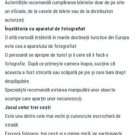
Autoritățile recomandă cumpărarea biletelor doar de pe site-
uri oficiale, de la casele de bilete sau de la distribuitori
autorizați.
Înșelătoria cu aparatul de fotografiat
O altă metodă întâlnită în marile destinații turistice din Europa
este cea a aparatului de fotografiat.
O persoană se apropie de turist și îi cere să îi facă o
fotografie. După ce primește camera înapoi, susține că
aceasta a fost stricată sau scăpată pe jos și cere bani drept
despăgubire.
Specialiștii recomandă evitarea manipulării unor obiecte
scumpe care aparțin unor necunoscuți.
Jocul celor trei cești
Este una dintre cele mai vechi și cunoscute escrocherii de
stradă.
Escrocii folosesc trei cești și o minge mică, iar participanții