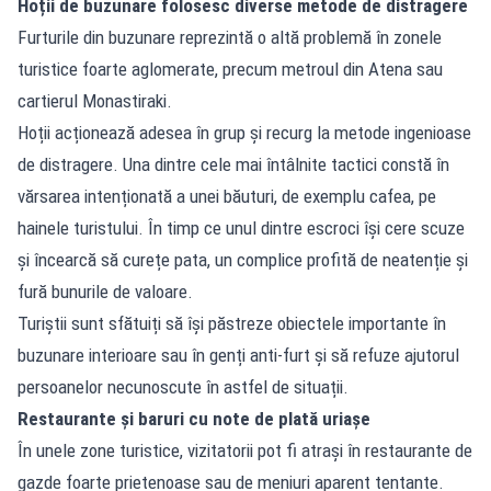
Hoții de buzunare folosesc diverse metode de distragere
Furturile din buzunare reprezintă o altă problemă în zonele
turistice foarte aglomerate, precum metroul din Atena sau
cartierul Monastiraki.
Hoții acționează adesea în grup și recurg la metode ingenioase
de distragere. Una dintre cele mai întâlnite tactici constă în
vărsarea intenționată a unei băuturi, de exemplu cafea, pe
hainele turistului. În timp ce unul dintre escroci își cere scuze
și încearcă să curețe pata, un complice profită de neatenție și
fură bunurile de valoare.
Turiștii sunt sfătuiți să își păstreze obiectele importante în
buzunare interioare sau în genți anti-furt și să refuze ajutorul
persoanelor necunoscute în astfel de situații.
Restaurante și baruri cu note de plată uriașe
În unele zone turistice, vizitatorii pot fi atrași în restaurante de
gazde foarte prietenoase sau de meniuri aparent tentante.