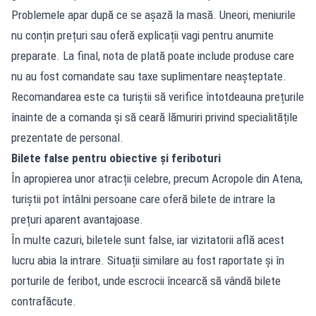
Problemele apar după ce se așază la masă. Uneori, meniurile
nu conțin prețuri sau oferă explicații vagi pentru anumite
preparate. La final, nota de plată poate include produse care
nu au fost comandate sau taxe suplimentare neașteptate.
Recomandarea este ca turiștii să verifice întotdeauna prețurile
înainte de a comanda și să ceară lămuriri privind specialitățile
prezentate de personal.
Bilete false pentru obiective și feriboturi
În apropierea unor atracții celebre, precum Acropole din Atena,
turiștii pot întâlni persoane care oferă bilete de intrare la
prețuri aparent avantajoase.
În multe cazuri, biletele sunt false, iar vizitatorii află acest
lucru abia la intrare. Situații similare au fost raportate și în
porturile de feribot, unde escrocii încearcă să vândă bilete
contrafăcute.