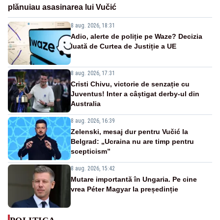
plănuiau asasinarea lui Vučić
8 aug. 2026, 18:31
Adio, alerte de poliție pe Waze? Decizia
luată de Curtea de Justiție a UE
8 aug. 2026, 17:31
Cristi Chivu, victorie de senzație cu
Juventus! Inter a câștigat derby-ul din
Australia
8 aug. 2026, 16:39
Zelenski, mesaj dur pentru Vučić la
Belgrad: „Ucraina nu are timp pentru
scepticism”
8 aug. 2026, 15:42
Mutare importantă în Ungaria. Pe cine
vrea Péter Magyar la președinție