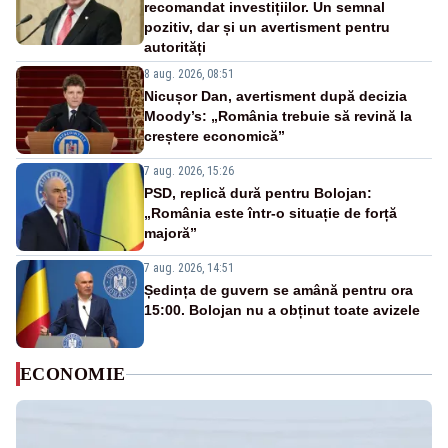
recomandat investițiilor. Un semnal
pozitiv, dar și un avertisment pentru
autorități
8 aug. 2026, 08:51
Nicușor Dan, avertisment după decizia
Moody’s: „România trebuie să revină la
creștere economică”
7 aug. 2026, 15:26
PSD, replică dură pentru Bolojan:
„România este într-o situație de forță
majoră”
7 aug. 2026, 14:51
Ședința de guvern se amână pentru ora
15:00. Bolojan nu a obținut toate avizele
ECONOMIE