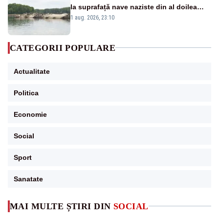
la suprafață nave naziste din al doilea
război mondial
1 aug. 2026, 23:10
CATEGORII POPULARE
Actualitate
Politica
Economie
Social
Sport
Sanatate
MAI MULTE ȘTIRI DIN
SOCIAL