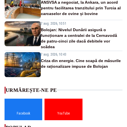
ANSVSA a negociat, la Ankara, un acord
pentru facilitarea tranzitului prin Turcia al
carcaselor de ovine și bovine
7 aug. 2026, 10:51
Bolojan: Nivelul Dunării asigură o
funcționare a centralei de la Cernavodă
de patru-cinci zile dacă debitele vor
scădea
7 aug. 2026, 10:43
Criza din energie. Cine scapă de măsurile
de raționalizare impuse de Bolojan
URMĂREȘTE-NE PE
Facebook
YouTube