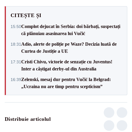
CITEȘTE ȘI
Complot dejucat în Serbia: doi bărbați, suspectați
15:50
că plănuiau asasinarea lui Vučić
Adio, alerte de poliție pe Waze? Decizia luată de
18:31
Curtea de Justiție a UE
Cristi Chivu, victorie de senzație cu Juventus!
17:31
Inter a câștigat derby-ul din Australia
Zelenski, mesaj dur pentru Vučić la Belgrad:
16:39
„Ucraina nu are timp pentru scepticism”
Distribuie articolul