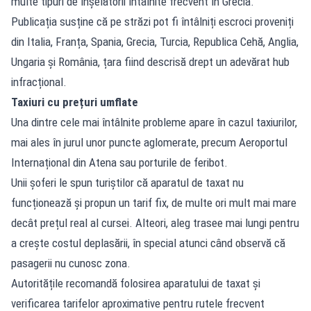
multe tipuri de înșelătorii întâlnite frecvent în Grecia.
Publicația susține că pe străzi pot fi întâlniți escroci proveniți
din Italia, Franța, Spania, Grecia, Turcia, Republica Cehă, Anglia,
Ungaria și România, țara fiind descrisă drept un adevărat hub
infracțional.
Taxiuri cu prețuri umflate
Una dintre cele mai întâlnite probleme apare în cazul taxiurilor,
mai ales în jurul unor puncte aglomerate, precum Aeroportul
Internațional din Atena sau porturile de feribot.
Unii șoferi le spun turiștilor că aparatul de taxat nu
funcționează și propun un tarif fix, de multe ori mult mai mare
decât prețul real al cursei. Alteori, aleg trasee mai lungi pentru
a crește costul deplasării, în special atunci când observă că
pasagerii nu cunosc zona.
Autoritățile recomandă folosirea aparatului de taxat și
verificarea tarifelor aproximative pentru rutele frecvent