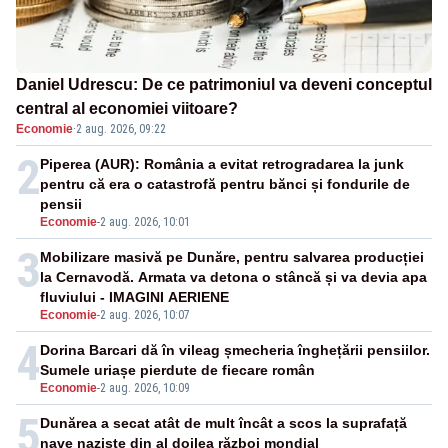
Daniel Udrescu: De ce patrimoniul va deveni conceptul
central al economiei viitoare?
Economie
·
2 aug. 2026, 09:22
2
Piperea (AUR): România a evitat retrogradarea la junk
pentru că era o catastrofă pentru bănci și fondurile de
pensii
Economie
-
2 aug. 2026, 10:01
3
Mobilizare masivă pe Dunăre, pentru salvarea producției
la Cernavodă. Armata va detona o stâncă și va devia apa
fluviului - IMAGINI AERIENE
Economie
-
2 aug. 2026, 10:07
4
Dorina Barcari dă în vileag șmecheria înghețării pensiilor.
Sumele uriașe pierdute de fiecare român
Economie
-
2 aug. 2026, 10:09
5
Dunărea a secat atât de mult încât a scos la suprafață
nave naziste din al doilea război mondial