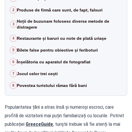
Produse de firmă care sunt, de fapt, falsuri
2
Hoții de buzunare folosesc diverse metode de
3
distragere
Restaurante și baruri cu note de plată uriașe
4
Bilete false pentru obiective și feriboturi
5
Înșelătoria cu aparatul de fotografiat
6
Jocul celor trei cești
7
Povestea turistului rămas fără bani
8
Popularitatea țării a atras însă și numeroși escroci, care
profită de vizitatorii mai puțin familiarizați cu locurile. Potrivit
publicației
GreeceGuide
, turiștii trebuie să fie atenți la mai