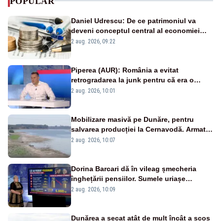
POPULAR
Daniel Udrescu: De ce patrimoniul va
deveni conceptul central al economiei
viitoare?
2 aug. 2026, 09:22
Piperea (AUR): România a evitat
retrogradarea la junk pentru că era o
catastrofă pentru bănci și fondurile de
2 aug. 2026, 10:01
pensii
Mobilizare masivă pe Dunăre, pentru
salvarea producției la Cernavodă. Armata
va detona o stâncă și va devia apa
2 aug. 2026, 10:07
fluviului - IMAGINI AERIENE
Dorina Barcari dă în vileag șmecheria
înghețării pensiilor. Sumele uriașe
pierdute de fiecare român
2 aug. 2026, 10:09
Dunărea a secat atât de mult încât a scos