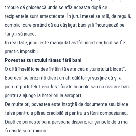
trebuie să ghicească unde se află aceasta după ce
recipientele sunt amestecate. În jurul mesei se află, de regulă,
complici care pretind că au câștigat bani și îi încurajează pe
turiști să joace.
În realitate, jocul este manipulat astfel încât câștigul să fie
practic imposibil.
Povestea turistului rămas fără bani
O altă înșelătorie des întâlnită este cea a „turistului blocat”.
Escrocul se prezintă drept un alt călător și susține că și-a
pierdut portofelul, i-au fost furate bunurile sau nu mai are bani
pentru a ajunge la hotel ori la aeroport.
De multe ori, povestea este însoțită de documente sau bilete
false pentru a părea credibilă și pentru a stârni compasiunea.
După ce primește bani, persoana dispare, iar șansele de a mai
fi găsită sunt minime.