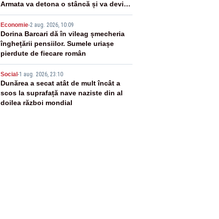
Armata va detona o stâncă și va devia
apa fluviului - IMAGINI AERIENE
4
Economie
-
2 aug. 2026, 10:09
Dorina Barcari dă în vileag șmecheria
înghețării pensiilor. Sumele uriașe
pierdute de fiecare român
5
Social
-
1 aug. 2026, 23:10
Dunărea a secat atât de mult încât a
scos la suprafață nave naziste din al
doilea război mondial