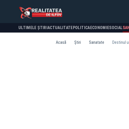
ULTIMELE ȘTIRI
ACTUALITATE
POLITICA
ECONOMIE
SOCIAL
SA
Acasă
Știri
Sanatate
Destinul u