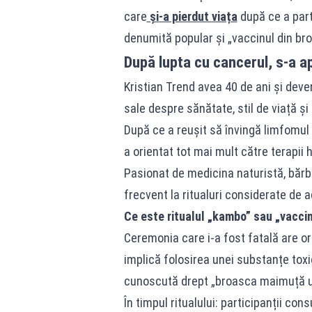
care
și-a pierdut viața
după ce a part
denumită popular și „vaccinul din br
După lupta cu cancerul, s-a a
Kristian Trend avea 40 de ani și deve
sale despre sănătate, stil de viață și
După ce a reușit să învingă limfomul 
a orientat tot mai mult către terapii h
Pasionat de medicina naturistă, bărbat
frecvent la ritualuri considerate de 
Ce este ritualul „kambo” sau „vaccin
Ceremonia care i-a fost fatală are or
implică folosirea unei substanțe tox
cunoscută drept „broasca maimuță u
În timpul ritualului: participanții co