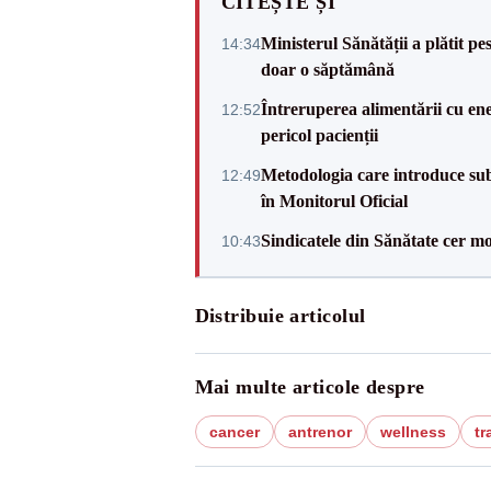
CITEȘTE ȘI
Ministerul Sănătății a plătit pe
14:34
doar o săptămână
Întreruperea alimentării cu ene
12:52
pericol pacienții
Metodologia care introduce sub
12:49
în Monitorul Oficial
Sindicatele din Sănătate cer mo
10:43
Distribuie articolul
Mai multe articole despre
cancer
antrenor
wellness
tr