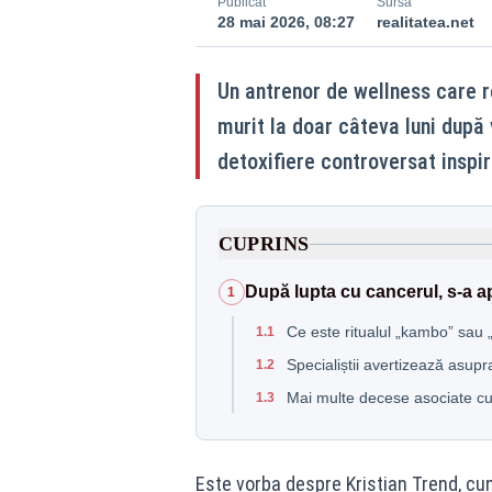
Publicat
Sursă
28 mai 2026, 08:27
realitatea.net
Un antrenor de wellness care r
murit la doar câteva luni după v
detoxifiere controversat inspir
CUPRINS
După lupta cu cancerul, s-a a
1
Ce este ritualul „kambo” sau 
1.1
Specialiștii avertizează asupr
1.2
Mai multe decese asociate cu
1.3
Este vorba despre Kristian Trend, cu