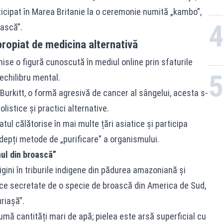
icipat în Marea Britanie la o ceremonie numită „kambo”,
oască”.
propiat de medicina alternativă
nise o figură cunoscută în mediul online prin sfaturile
 echilibru mental.
Burkitt, o formă agresivă de cancer al sângelui, acesta s-
olistice și practici alternative.
ul călătorise în mai multe țări asiatice și participa
adepți metode de „purificare” a organismului.
ul din broască”
igini în triburile indigene din pădurea amazoniană și
ice secretate de o specie de broască din America de Sud,
riașă”.
nsumă cantități mari de apă; pielea este arsă superficial cu