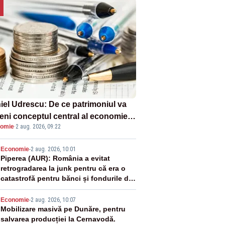
iel Udrescu: De ce patrimoniul va
eni conceptul central al economiei
omie
·
2 aug. 2026, 09:22
oare?
2
Economie
-
2 aug. 2026, 10:01
Piperea (AUR): România a evitat
retrogradarea la junk pentru că era o
catastrofă pentru bănci și fondurile de
pensii
3
Economie
-
2 aug. 2026, 10:07
Mobilizare masivă pe Dunăre, pentru
salvarea producției la Cernavodă.