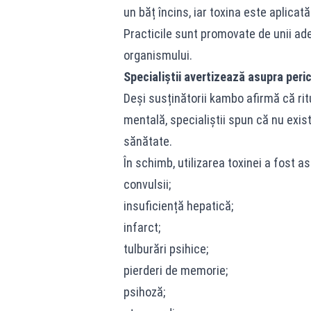
un băț încins, iar toxina este aplicat
Practicile sunt promovate de unii ade
organismului.
Specialiștii avertizează asupra peric
Deși susținătorii kambo afirmă că ritu
mentală, specialiștii spun că nu exist
sănătate.
În schimb, utilizarea toxinei a fost 
convulsii;
insuficiență hepatică;
infarct;
tulburări psihice;
pierderi de memorie;
psihoză;