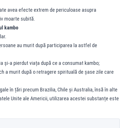
ate avea efecte extrem de periculoase asupra
iv moarte subită.
lul kambo
lar.
persoane au murit după participarea la astfel de
ia și-a pierdut viața după ce a consumat kambo;
ch a murit după o retragere spirituală de șase zile care
le în țări precum Brazilia, Chile și Australia, însă în alte
tatele Unite ale Americii, utilizarea acestei substanțe este