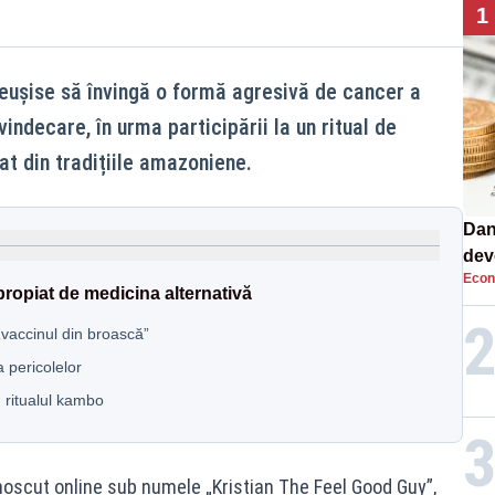
1
eușise să învingă o formă agresivă de cancer a
indecare, în urma participării la un ritual de
at din tradițiile amazoniene.
Dan
dev
Econ
viit
propiat de medicina alternativă
„vaccinul din broască”
a pericolelor
 ritualul kambo
noscut online sub numele „Kristian The Feel Good Guy”,