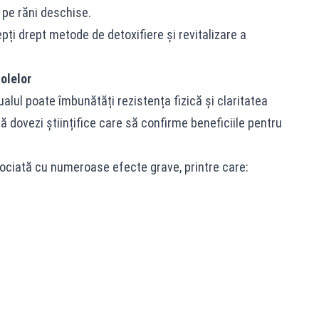
ă pe răni deschise.
pți drept metode de detoxifiere și revitalizare a
olelor
alul poate îmbunătăți rezistența fizică și claritatea
ă dovezi științifice care să confirme beneficiile pentru
asociată cu numeroase efecte grave, printre care: