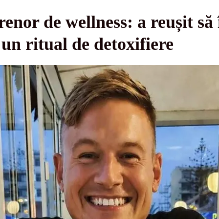
renor de wellness: a reușit să
un ritual de detoxifiere