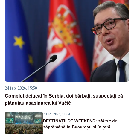
24 feb. 2026, 15:50
Complot dejucat în Serbia: doi bărbați, suspectați că
plănuiau asasinarea lui Vučić
7 aug. 2026, 11:04
DESTINAȚII DE WEEKEND: sfârșit de
săptămână în București și în țară