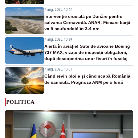
7 aug. 2026, 10:47
Intervenție crucială pe Dunăre pentru
salvarea Cernavodă. ANAR: Fiecare barjă
va fi scufundată în 3-4 ore
7 aug. 2026, 10:39
Alertă în aviație! Sute de avioane Boeing
737 MAX, vizate de inspecții obligatorii,
după descoperirea unor fisuri în fuselaj
7 aug. 2026, 10:01
Când revin ploile și când scapă România
de caniculă. Prognoza ANM pe o lună
POLITICA