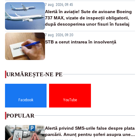
7 aug. 2026, 09:45
Alertă în aviație! Sute de avioane Boeing
737 MAX, vizate de inspecții obligatorii,
după descoperirea unor fisuri în fuselaj
7 aug. 2026, 09:20
STB a cerut intrarea în insolvență
URMĂREȘTE-NE PE
Facebook
YouTube
POPULAR
Alertă privind SMS-urile false despre plata
parcării. Anunț pentru șoferi asupra unei