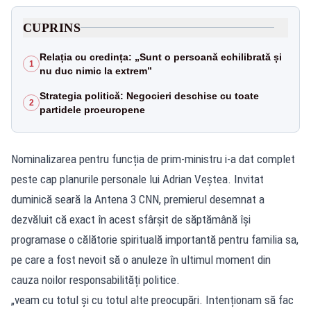
CUPRINS
Relația cu credința: „Sunt o persoană echilibrată și
1
nu duc nimic la extrem”
Strategia politică: Negocieri deschise cu toate
2
partidele proeuropene
Nominalizarea pentru funcția de prim-ministru i-a dat complet
peste cap planurile personale lui Adrian Veștea. Invitat
duminică seară la Antena 3 CNN, premierul desemnat a
dezvăluit că exact în acest sfârșit de săptămână își
programase o călătorie spirituală importantă pentru familia sa,
pe care a fost nevoit să o anuleze în ultimul moment din
cauza noilor responsabilități politice.
„veam cu totul și cu totul alte preocupări. Intenționam să fac