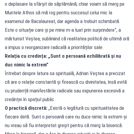
o deplasare la sfârșit de săptămână; chiar voiam să merg pe
Muntele Athos să mă rog pentru succesul celui mic la
examenul de Bacalaureat, dar agenda a trebuit schimbată.
Este o situație care și pe mine m-a luat prin surprindere”, a
mărturisit Veștea, subliniind că realitatea politică de ultimă oră
a impus o reorganizare radicală a priorităților sale.
Relația cu credința: „Sunt o persoană echilibrată și nu
duc nimic la extrem”
Întrebat despre latura sa spirituală, Adrian Veștea a precizat
că are o relație constantă și firească cu divinitatea, însă evită
cu prudență manifestările radicale sau expunerea excesivă a
credinței în spațiul public.
O practică discretă:
„Există o legătură cu spiritualitatea de
fiecare dată. Sunt o persoană care nu duce nimic la extrem și
nu vreau să fiu interpretat greșit pentru că merg la biserică.
Merg la biserică, dar o fac în diverse situații și în diverse