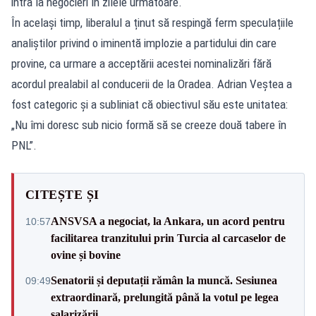
intra la negocieri în zilele următoare.
În același timp, liberalul a ținut să respingă ferm speculațiile
analiștilor privind o iminentă implozie a partidului din care
provine, ca urmare a acceptării acestei nominalizări fără
acordul prealabil al conducerii de la Oradea. Adrian Veștea a
fost categoric și a subliniat că obiectivul său este unitatea:
„Nu îmi doresc sub nicio formă să se creeze două tabere în
PNL”.
CITEȘTE ȘI
ANSVSA a negociat, la Ankara, un acord pentru
10:57
facilitarea tranzitului prin Turcia al carcaselor de
ovine și bovine
Senatorii și deputații rămân la muncă. Sesiunea
09:49
extraordinară, prelungită până la votul pe legea
salarizării