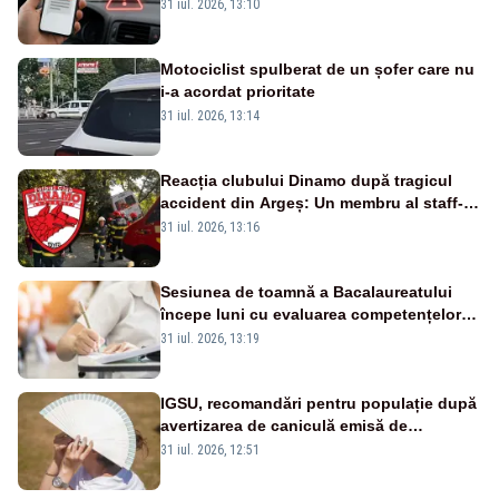
noi metode de fraudă online
31 iul. 2026, 13:10
Motociclist spulberat de un șofer care nu
i-a acordat prioritate
31 iul. 2026, 13:14
Reacția clubului Dinamo după tragicul
accident din Argeș: Un membru al staff-
ului medical a murit, antrenorul Adrian
31 iul. 2026, 13:16
Ropotan este în spital
Sesiunea de toamnă a Bacalaureatului
începe luni cu evaluarea competențelor
orale la Limba română
31 iul. 2026, 13:19
IGSU, recomandări pentru populație după
avertizarea de caniculă emisă de
meteorologi
31 iul. 2026, 12:51