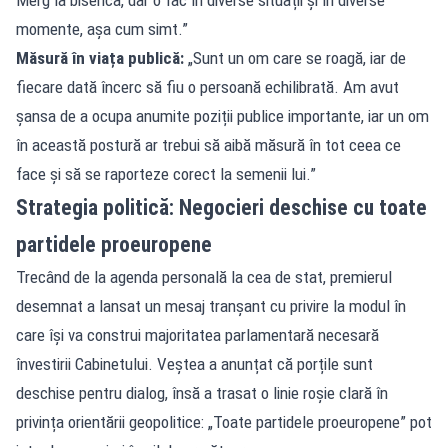
momente, așa cum simt.”
Măsură în viața publică:
„Sunt un om care se roagă, iar de
fiecare dată încerc să fiu o persoană echilibrată. Am avut
șansa de a ocupa anumite poziții publice importante, iar un om
în această postură ar trebui să aibă măsură în tot ceea ce
face și să se raporteze corect la semenii lui.”
Strategia politică: Negocieri deschise cu toate
partidele proeuropene
Trecând de la agenda personală la cea de stat, premierul
desemnat a lansat un mesaj tranșant cu privire la modul în
care își va construi majoritatea parlamentară necesară
învestirii Cabinetului. Veștea a anunțat că porțile sunt
deschise pentru dialog, însă a trasat o linie roșie clară în
privința orientării geopolitice: „Toate partidele proeuropene” pot