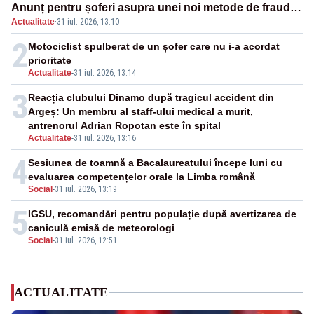
Anunț pentru șoferi asupra unei noi metode de fraudă
Actualitate
·
31 iul. 2026, 13:10
online
2
Motociclist spulberat de un șofer care nu i-a acordat
prioritate
Actualitate
-
31 iul. 2026, 13:14
3
Reacția clubului Dinamo după tragicul accident din
Argeș: Un membru al staff-ului medical a murit,
antrenorul Adrian Ropotan este în spital
Actualitate
-
31 iul. 2026, 13:16
4
Sesiunea de toamnă a Bacalaureatului începe luni cu
evaluarea competențelor orale la Limba română
Social
-
31 iul. 2026, 13:19
5
IGSU, recomandări pentru populație după avertizarea de
caniculă emisă de meteorologi
Social
-
31 iul. 2026, 12:51
ACTUALITATE