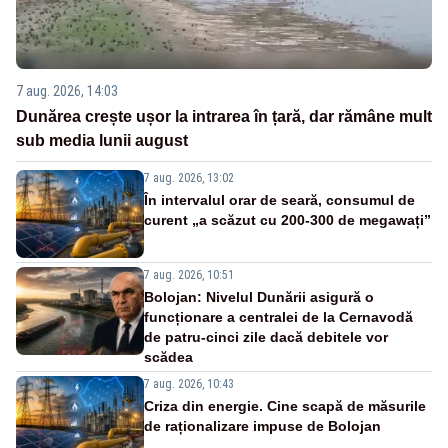
7 aug. 2026, 14:03
Dunărea crește ușor la intrarea în țară, dar rămâne mult
sub media lunii august
7 aug. 2026, 13:02
În intervalul orar de seară, consumul de
curent „a scăzut cu 200-300 de megawați”
7 aug. 2026, 10:51
Bolojan: Nivelul Dunării asigură o
funcționare a centralei de la Cernavodă
de patru-cinci zile dacă debitele vor
scădea
7 aug. 2026, 10:43
Criza din energie. Cine scapă de măsurile
de raționalizare impuse de Bolojan