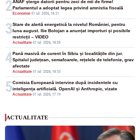
2
ANAF șterge datorii pentru zeci de mii de firme!
Parlamentul a adoptat legea privind amnistia fiscală
Economie
-
31 iul. 2026, 18:21
3
Stare de alertă energetică la nivelul României, pentru
luna august. Ilie Bolojan a anunțat importuri și posibile
restricții – VIDEO
Actualitate
-
31 iul. 2026, 18:29
4
Pană masivă de curent în Sibiu și localitățile din jur.
Spitalul județean, semafoarele, rețelele de telefonie, grav
afectate
Actualitate
-
31 iul. 2026, 18:33
5
Comisia Europeană intervine după incidentele cu
inteligența artificială. OpenAI și Anthropic, vizate
Actualitate
-
31 iul. 2026, 17:19
ACTUALITATE