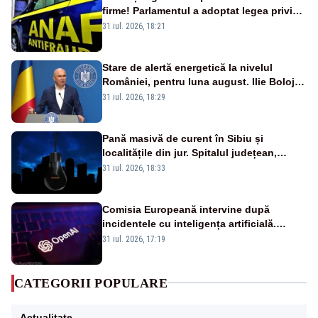
firme! Parlamentul a adoptat legea privind
amnistia fiscală
31 iul. 2026, 18:21
Stare de alertă energetică la nivelul
României, pentru luna august. Ilie Bolojan
a anunțat importuri și posibile restricții –
31 iul. 2026, 18:29
VIDEO
Pană masivă de curent în Sibiu și
localitățile din jur. Spitalul județean,
semafoarele, rețelele de telefonie, grav
31 iul. 2026, 18:33
afectate
Comisia Europeană intervine după
incidentele cu inteligența artificială.
OpenAI și Anthropic, vizate
31 iul. 2026, 17:19
CATEGORII POPULARE
Actualitate