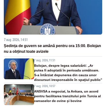
7 aug. 2026, 14:51
Ședința de guvern se amână pentru ora 15:00. Bolojan
nu a obținut toate avizele
7 aug. 2026, 11:51
Bolojan, despre legea salarizării: „Ar
putea fi adoptată în perioada următoare.
S-a întârziat depunerea din cauza unor
discursuri iresponsabile în spaţiul public”
7 aug. 2026, 10:57
ANSVSA a negociat, la Ankara, un acord
pentru facilitarea tranzitului prin Turcia al
carcaselor de ovine și bovine