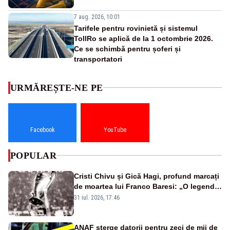
7 aug. 2026, 10:01
Tarifele pentru rovinietă și sistemul
TollRo se aplică de la 1 octombrie 2026.
Ce se schimbă pentru șoferi și
transportatori
URMĂREȘTE-NE PE
Facebook
YouTube
POPULAR
Cristi Chivu și Gică Hagi, profund marcați
de moartea lui Franco Baresi: „O legendă
a fotbalului mondial”
31 iul. 2026, 17:46
ANAF șterge datorii pentru zeci de mii de