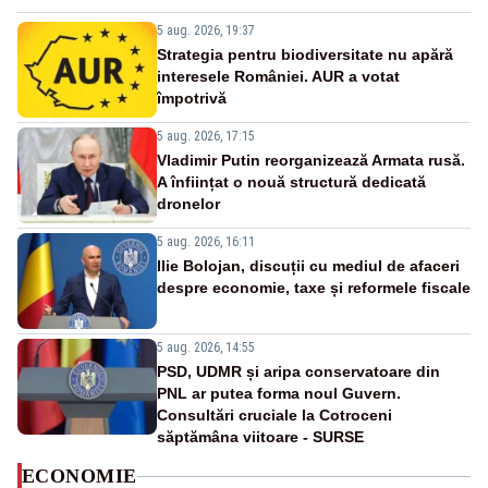
5 aug. 2026, 19:37
Strategia pentru biodiversitate nu apără
interesele României. AUR a votat
împotrivă
5 aug. 2026, 17:15
Vladimir Putin reorganizează Armata rusă.
A înființat o nouă structură dedicată
dronelor
5 aug. 2026, 16:11
Ilie Bolojan, discuții cu mediul de afaceri
despre economie, taxe și reformele fiscale
5 aug. 2026, 14:55
PSD, UDMR și aripa conservatoare din
PNL ar putea forma noul Guvern.
Consultări cruciale la Cotroceni
săptămâna viitoare - SURSE
ECONOMIE