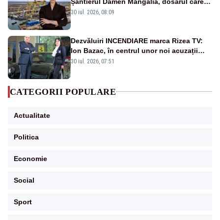
Șantierul Damen Mangalia, dosarul care
scufundă apărarea României
30 iul. 2026, 08:09
Dezvăluiri INCENDIARE marca Rizea TV:
Ion Bazac, în centrul unor noi acuzații
publice
30 iul. 2026, 07:51
CATEGORII POPULARE
Actualitate
Politica
Economie
Social
Sport