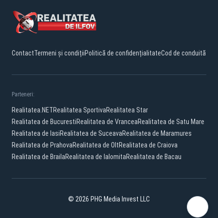
Contact
Termeni și condiții
Politică de confidențialitate
Cod de conduită
Parteneri:
Realitatea.NET
Realitatea Sportiva
Realitatea Star
Realitatea de Bucuresti
Realitatea de Vrancea
Realitatea de Satu Mare
Realitatea de Iasi
Realitatea de Suceava
Realitatea de Maramures
Realitatea de Prahova
Realitatea de Olt
Realitatea de Craiova
Realitatea de Braila
Realitatea de Ialomita
Realitatea de Bacau
© 2026 PHG Media Invest LLC
Facebook
YouTube