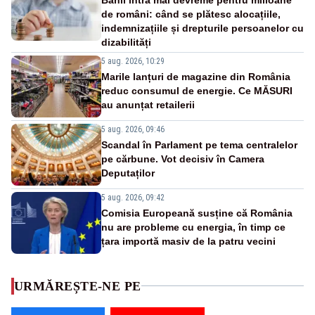
de români: când se plătesc alocațiile,
indemnizațiile și drepturile persoanelor cu
dizabilități
5 aug. 2026, 10:29
Marile lanțuri de magazine din România
reduc consumul de energie. Ce MĂSURI
au anunțat retailerii
5 aug. 2026, 09:46
Scandal în Parlament pe tema centralelor
pe cărbune. Vot decisiv în Camera
Deputaților
5 aug. 2026, 09:42
Comisia Europeană susține că România
nu are probleme cu energia, în timp ce
țara importă masiv de la patru vecini
URMĂREȘTE-NE PE