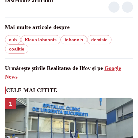
Distribuie articolul
Mai multe articole despre
cub
Klaus Iohannis
iohannis
demisie
coalitie
Urmărește știrile Realitatea de Ilfov și pe
Google
News
CELE MAI CITITE
1