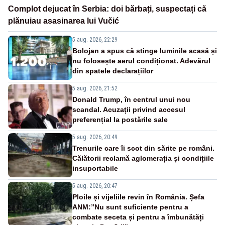
Complot dejucat în Serbia: doi bărbați, suspectați că
plănuiau asasinarea lui Vučić
5 aug. 2026, 22:29
Bolojan a spus că stinge luminile acasă și
nu folosește aerul condiționat. Adevărul
din spatele declarațiilor
5 aug. 2026, 21:52
Donald Trump, în centrul unui nou
scandal. Acuzații privind accesul
preferențial la postările sale
5 aug. 2026, 20:49
Trenurile care îi scot din sărite pe români.
Călătorii reclamă aglomerația și condițiile
insuportabile
5 aug. 2026, 20:47
Ploile și vijeliile revin în România. Șefa
ANM:”Nu sunt suficiente pentru a
combate seceta și pentru a îmbunătăți