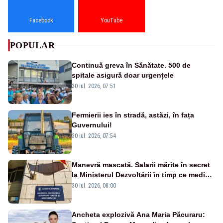
Facebook
YouTube
POPULAR
Continuă greva în Sănătate. 500 de
spitale asigură doar urgențele
30 iul. 2026, 07:51
Fermierii ies în stradă, astăzi, în fața
Guvernului!
30 iul. 2026, 07:54
Manevră mascată. Salarii mărite în secret
la Ministerul Dezvoltării în timp ce medicii
ies în stradă
30 iul. 2026, 08:00
Ancheta explozivă Ana Maria Păcuraru: