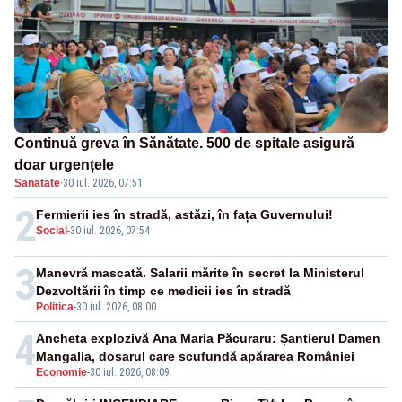
Continuă greva în Sănătate. 500 de spitale asigură
doar urgențele
Sanatate
·
30 iul. 2026, 07:51
2
Fermierii ies în stradă, astăzi, în fața Guvernului!
Social
-
30 iul. 2026, 07:54
3
Manevră mascată. Salarii mărite în secret la Ministerul
Dezvoltării în timp ce medicii ies în stradă
Politica
-
30 iul. 2026, 08:00
4
Ancheta explozivă Ana Maria Păcuraru: Șantierul Damen
Mangalia, dosarul care scufundă apărarea României
Economie
-
30 iul. 2026, 08:09