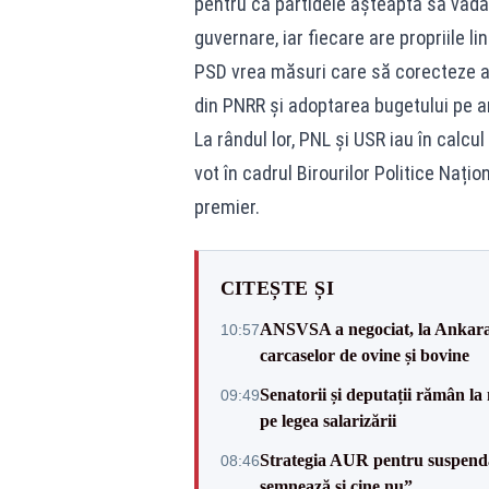
pentru că partidele așteaptă să vadă 
guvernare, iar fiecare are propriile lini
PSD vrea măsuri care să corecteze au
din PNRR și adoptarea bugetului pe anu
La rândul lor, PNL și USR iau în calcu
vot în cadrul Birourilor Politice Naț
premier.
CITEȘTE ȘI
ANSVSA a negociat, la Ankara, 
10:57
carcaselor de ovine și bovine
Senatorii și deputații rămân la
09:49
pe legea salarizării
Strategia AUR pentru suspend
08:46
semnează și cine nu”