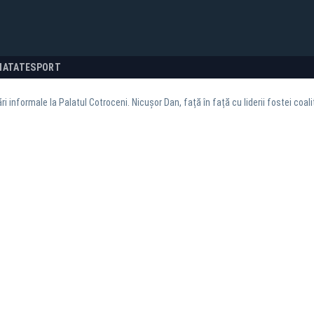
NATATE
SPORT
ri informale la Palatul Cotroceni. Nicușor Dan, față în față cu liderii fostei coal