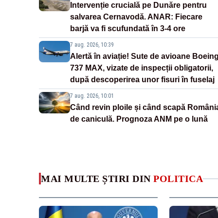
Intervenție crucială pe Dunăre pentru
salvarea Cernavodă. ANAR: Fiecare
barjă va fi scufundată în 3-4 ore
7 aug. 2026, 10:39
Alertă în aviație! Sute de avioane Boein
737 MAX, vizate de inspecții obligatorii,
după descoperirea unor fisuri în fuselaj
7 aug. 2026, 10:01
Când revin ploile și când scapă Români
de caniculă. Prognoza ANM pe o lună
MAI MULTE ȘTIRI DIN
POLITICA