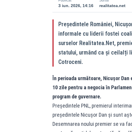
Publicat
Sursă
3 iun. 2026, 14:16
realitatea.net
Președintele României, Nicușor 
informale cu liderii fostei coal
surselor Realitatea.Net, premier
statului, urmând ca și ceilalți l
Cotroceni.
În perioada următoare, Nicușor Dan e
10 zile pentru a negocia în Parlamen
program de guvernare.
Preşedintele PNL, premierul interimar 
preşedintele Nicuşor Dan şi sunt aştep
Desemnarea noului premier se va face