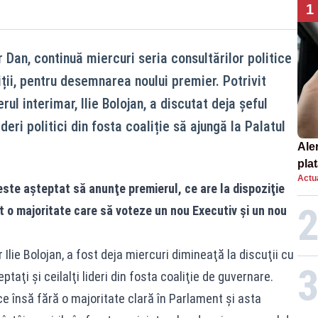
1
Dan, continuă miercuri seria consultărilor politice
iții, pentru desemnarea noului premier. Potrivit
ul interimar, Ilie Bolojan, a discutat deja șeful
ideri politici din fosta coaliție să ajungă la Palatul
Ale
plat
Actua
asu
ste aşteptat să anunţe premierul, ce are la dispoziţie
onl
t o majoritate care să voteze un nou Executiv şi un nou
Ilie Bolojan, a fost deja miercuri dimineaţă la discuţii cu
taţi şi ceilalţi lideri din fosta coaliţie de guvernare.
 însă fără o majoritate clară în Parlament și asta