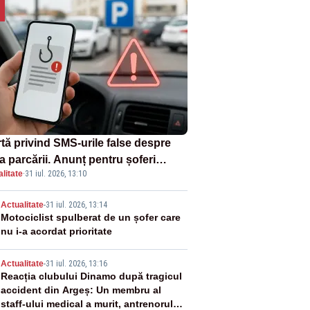
rtă privind SMS-urile false despre
a parcării. Anunț pentru șoferi
litate
·
31 iul. 2026, 13:10
pra unei noi metode de fraudă
ine
2
Actualitate
-
31 iul. 2026, 13:14
Motociclist spulberat de un șofer care
nu i-a acordat prioritate
3
Actualitate
-
31 iul. 2026, 13:16
Reacția clubului Dinamo după tragicul
accident din Argeș: Un membru al
staff-ului medical a murit, antrenorul