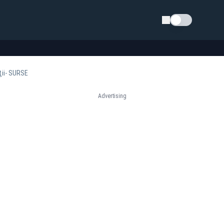
Schimba tema
iţii- SURSE
Advertising