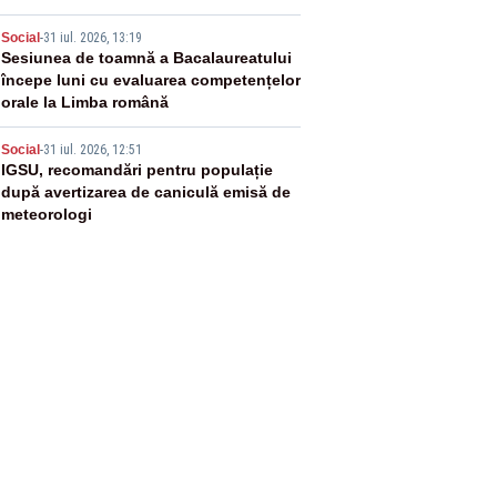
Adrian Ropotan este în spital
4
Social
-
31 iul. 2026, 13:19
Sesiunea de toamnă a Bacalaureatului
începe luni cu evaluarea competențelor
orale la Limba română
5
Social
-
31 iul. 2026, 12:51
IGSU, recomandări pentru populație
după avertizarea de caniculă emisă de
meteorologi