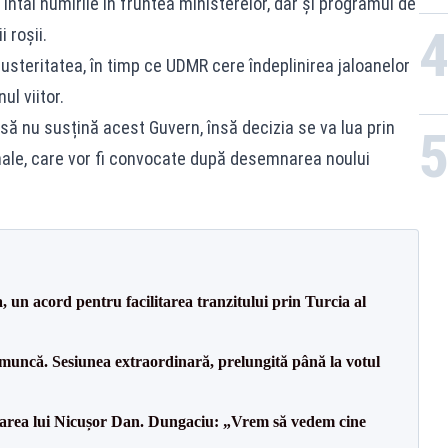
întâi numirile în fruntea ministerelor, dar și programul de
i roșii.
steritatea, în timp ce UDMR cere îndeplinirea jaloanelor
l viitor.
l să nu susțină acest Guvern, însă decizia se va lua prin
ionale, care vor fi convocate după desemnarea noului
un acord pentru facilitarea tranzitului prin Turcia al
 muncă. Sesiunea extraordinară, prelungită până la votul
area lui Nicușor Dan. Dungaciu: „Vrem să vedem cine