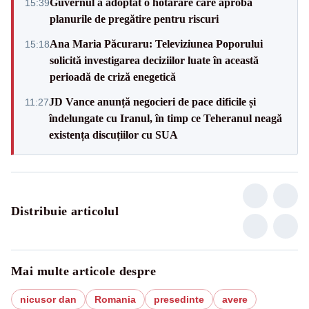
Guvernul a adoptat o hotărâre care aprobă
15:39
planurile de pregătire pentru riscuri
Ana Maria Păcuraru: Televiziunea Poporului
15:18
solicită investigarea deciziilor luate în această
perioadă de criză enegetică
JD Vance anunță negocieri de pace dificile și
11:27
îndelungate cu Iranul, în timp ce Teheranul neagă
existența discuțiilor cu SUA
Distribuie articolul
Mai multe articole despre
nicusor dan
Romania
presedinte
avere