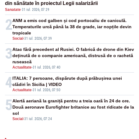
din sănătate în proiectul Legii salarizării
Sanatate
·
31 iul. 2026, 07:29
2
ANM a emis cod galben și cod portocaliu de caniculă.
Temperaturile urcă până la 38 de grade, iar nopțile devin
tropicale
Social
-
31 iul. 2026, 07:39
3
Atac fără precedent al Rusiei. O fabrică de drone din Kiev
deținută de o companie americană, distrusă de o rachetă
rusească
Actualitate
-
31 iul. 2026, 07:40
4
ITALIA: 7 persoane, dispărute după prăbușirea unei
clădiri în Sicilia | VIDEO
Actualitate
-
31 iul. 2026, 07:50
5
Alertă aeriană la graniță pentru a treia oară în 24 de ore.
Două aeronave Eurofighter britanice au fost ridicate de la
sol
Social
-
31 iul. 2026, 07:24