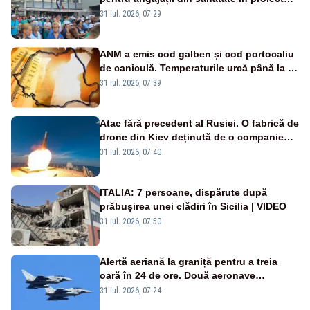
Legii salarizării
31 iul. 2026, 07:29
ANM a emis cod galben și cod portocaliu
de caniculă. Temperaturile urcă până la 38
de grade, iar nopțile devin tropicale
31 iul. 2026, 07:39
Atac fără precedent al Rusiei. O fabrică de
drone din Kiev deținută de o companie
americană, distrusă de o rachetă
31 iul. 2026, 07:40
rusească
ITALIA: 7 persoane, dispărute după
prăbușirea unei clădiri în Sicilia | VIDEO
31 iul. 2026, 07:50
Alertă aeriană la graniță pentru a treia
oară în 24 de ore. Două aeronave
Eurofighter britanice au fost ridicate de la
31 iul. 2026, 07:24
sol