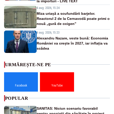
la importuri - LIVE TEXT
6 aug. 2026, 15:24
Miza uriașă a scufundării barjelor.
Reactorul 2 de la Cernavodă poate primi o
nouă „gură de oxigen”
6 aug. 2026, 15:23
Alexandru Nazare, veste bună: Economia
României va crește în 2027, iar inflația va
scădea
URMĂREȘTE-NE PE
Facebook
YouTube
POPULAR
SANITAS: Niciun scenariu favorabil
pentru angajații din sănătate în proiectul