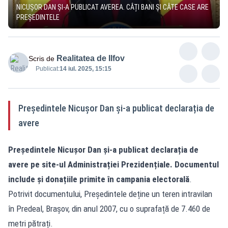
NICUȘOR DAN ȘI-A PUBLICAT AVEREA. CÂȚI BANI ȘI CÂTE CASE ARE
PREȘEDINTELE
Realitatea de Ilfov
Scris de
Publicat:
14 iul. 2025, 15:15
Președintele Nicușor Dan și-a publicat declarația de
avere
Președintele Nicușor Dan și-a publicat declarația de
avere pe site-ul Administrației Prezidențiale. Documentul
include și donațiile primite în campania electorală
.
Potrivit documentului, Președintele deține un teren intravilan
în Predeal, Brașov, din anul 2007, cu o suprafață de 7.460 de
metri pătrați.