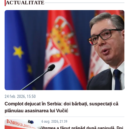
ACTUALITATE
24 feb. 2026, 15:50
Complot dejucat în Serbia: doi bărbați, suspectați că
plănuiau asasinarea lui Vučić
6 aug. 2026, 21:39
Vremea a făcut prăpăd după caniculă. Doi