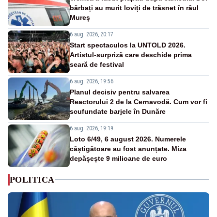
bărbați au murit loviți de trăsnet în râul
Mureș
6 aug. 2026, 20:17
Start spectaculos la UNTOLD 2026.
Artistul-surpriză care deschide prima
seară de festival
6 aug. 2026, 19:56
Planul decisiv pentru salvarea
Reactorului 2 de la Cernavodă. Cum vor fi
scufundate barjele în Dunăre
6 aug. 2026, 19:19
Loto 6/49, 6 august 2026. Numerele
câștigătoare au fost anunțate. Miza
depășește 9 milioane de euro
POLITICA