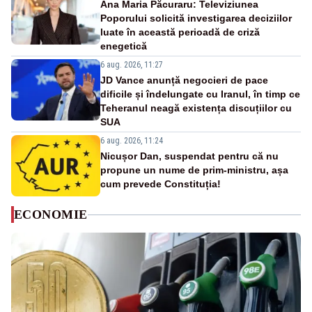
Ana Maria Păcuraru: Televiziunea
Poporului solicită investigarea deciziilor
luate în această perioadă de criză
enegetică
6 aug. 2026, 11:27
JD Vance anunță negocieri de pace
dificile și îndelungate cu Iranul, în timp ce
Teheranul neagă existența discuțiilor cu
SUA
6 aug. 2026, 11:24
Nicușor Dan, suspendat pentru că nu
propune un nume de prim-ministru, așa
cum prevede Constituția!
ECONOMIE