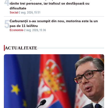
4
rănite trei persoane, iar traficul se desfășoară cu
dificultate
Social
-
2 aug. 2026, 15:51
5
Carburanții s-au scumpit din nou, motorina este la un
pas de 11 lei/litru
Economie
-
2 aug. 2026, 15:36
ACTUALITATE