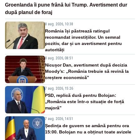
Groenlanda îi pune frână lui Trump. Avertisment dur
după planul de foraj
8 aug. 2026, 10:38
România își păstrează ratingul
recomandat investițiilor. Un semnal
pozitiv, dar și un avertisment pentru
autorități
8 aug. 2026, 08:51
Nicușor Dan, avertisment după decizia
Moody’s: „România trebuie să revină la
creștere economică”
7 aug. 2026, 15:26
PSD, replică dură pentru Bolojan:
„România este într-o situație de forță
majoră”
7 aug. 2026, 14:51
Ședința de guvern se amână pentru ora
15:00. Bolojan nu a obținut toate avizele