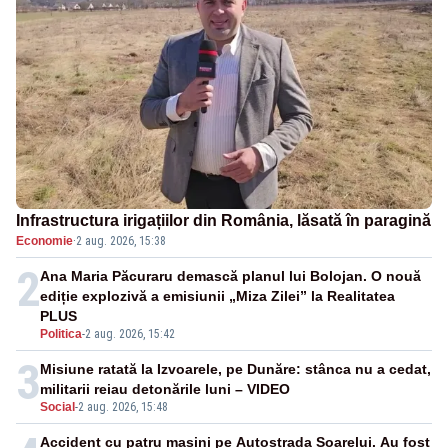
Infrastructura irigațiilor din România, lăsată în paragină
Economie
·
2 aug. 2026, 15:38
2
Ana Maria Păcuraru demască planul lui Bolojan. O nouă
ediție explozivă a emisiunii „Miza Zilei” la Realitatea
PLUS
Politica
-
2 aug. 2026, 15:42
3
Misiune ratată la Izvoarele, pe Dunăre: stânca nu a cedat,
militarii reiau detonările luni – VIDEO
Social
-
2 aug. 2026, 15:48
Accident cu patru mașini pe Autostrada Soarelui. Au fost