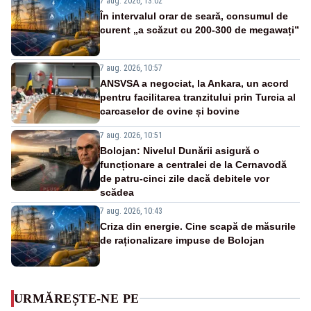
7 aug. 2026, 13:02
În intervalul orar de seară, consumul de
curent „a scăzut cu 200-300 de megawați”
7 aug. 2026, 10:57
ANSVSA a negociat, la Ankara, un acord
pentru facilitarea tranzitului prin Turcia al
carcaselor de ovine și bovine
7 aug. 2026, 10:51
Bolojan: Nivelul Dunării asigură o
funcționare a centralei de la Cernavodă
de patru-cinci zile dacă debitele vor
scădea
7 aug. 2026, 10:43
Criza din energie. Cine scapă de măsurile
de raționalizare impuse de Bolojan
URMĂREȘTE-NE PE