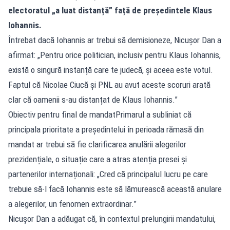
electoratul „a luat distanță” față de președintele Klaus
Iohannis.
Întrebat dacă Iohannis ar trebui să demisioneze, Nicușor Dan a
afirmat: „Pentru orice politician, inclusiv pentru Klaus Iohannis,
există o singură instanță care te judecă, și aceea este votul.
Faptul că Nicolae Ciucă și PNL au avut aceste scoruri arată
clar că oamenii s-au distanțat de Klaus Iohannis.”
Obiectiv pentru final de mandatPrimarul a subliniat că
principala prioritate a președintelui în perioada rămasă din
mandat ar trebui să fie clarificarea anulării alegerilor
prezidențiale, o situație care a atras atenția presei și
partenerilor internaționali: „Cred că principalul lucru pe care
trebuie să-l facă Iohannis este să lămurească această anulare
a alegerilor, un fenomen extraordinar.”
Nicușor Dan a adăugat că, în contextul prelungirii mandatului,