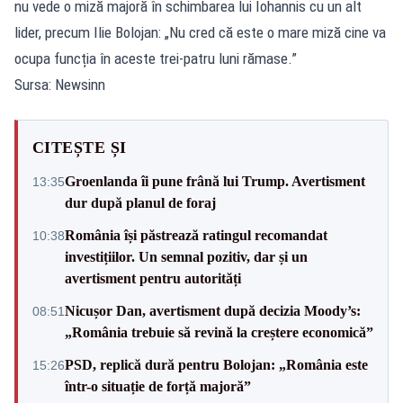
nu vede o miză majoră în schimbarea lui Iohannis cu un alt
lider, precum Ilie Bolojan: „Nu cred că este o mare miză cine va
ocupa funcția în aceste trei-patru luni rămase.”
Sursa: Newsinn
CITEȘTE ȘI
Groenlanda îi pune frână lui Trump. Avertisment
13:35
dur după planul de foraj
România își păstrează ratingul recomandat
10:38
investițiilor. Un semnal pozitiv, dar și un
avertisment pentru autorități
Nicușor Dan, avertisment după decizia Moody’s:
08:51
„România trebuie să revină la creștere economică”
PSD, replică dură pentru Bolojan: „România este
15:26
într-o situație de forță majoră”