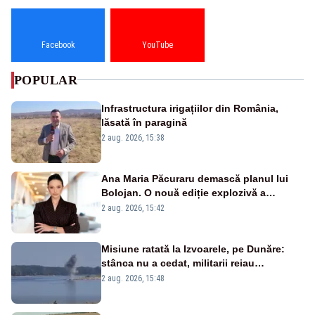
Facebook
YouTube
POPULAR
Infrastructura irigațiilor din România,
lăsată în paragină
2 aug. 2026, 15:38
Ana Maria Păcuraru demască planul lui
Bolojan. O nouă ediție explozivă a
emisiunii „Miza Zilei” la Realitatea PLUS
2 aug. 2026, 15:42
Misiune ratată la Izvoarele, pe Dunăre:
stânca nu a cedat, militarii reiau
detonările luni – VIDEO
2 aug. 2026, 15:48