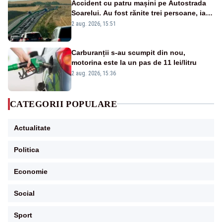
Accident cu patru mașini pe Autostrada
Soarelui. Au fost rănite trei persoane, iar
traficul se desfășoară cu dificultate
2 aug. 2026, 15:51
Carburanții s-au scumpit din nou,
motorina este la un pas de 11 lei/litru
2 aug. 2026, 15:36
CATEGORII POPULARE
Actualitate
Politica
Economie
Social
Sport