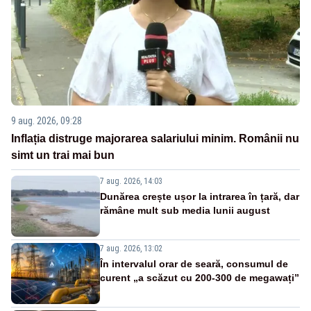
9 aug. 2026, 09:28
Inflația distruge majorarea salariului minim. Românii nu
simt un trai mai bun
7 aug. 2026, 14:03
Dunărea crește ușor la intrarea în țară, dar
rămâne mult sub media lunii august
7 aug. 2026, 13:02
În intervalul orar de seară, consumul de
curent „a scăzut cu 200-300 de megawați”