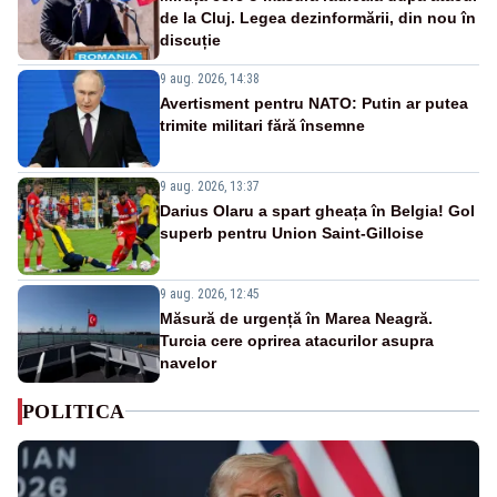
de la Cluj. Legea dezinformării, din nou în
discuție
9 aug. 2026, 14:38
Avertisment pentru NATO: Putin ar putea
trimite militari fără însemne
9 aug. 2026, 13:37
Darius Olaru a spart gheața în Belgia! Gol
superb pentru Union Saint-Gilloise
9 aug. 2026, 12:45
Măsură de urgență în Marea Neagră.
Turcia cere oprirea atacurilor asupra
navelor
POLITICA