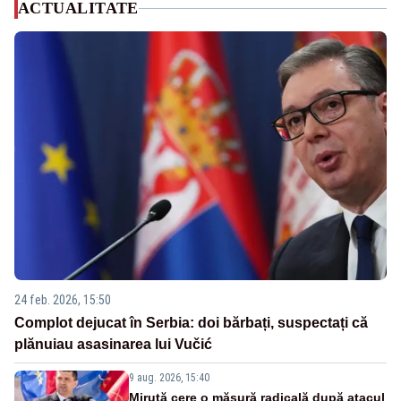
ACTUALITATE
24 feb. 2026, 15:50
Complot dejucat în Serbia: doi bărbați, suspectați că
plănuiau asasinarea lui Vučić
9 aug. 2026, 15:40
Miruță cere o măsură radicală după atacul