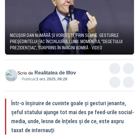
NICUȘOR DAN NUMĂRĂ ȘI VORBEȘTE PRIN SEMNE. GESTURILE
PREȘEDINTELUI FAC ÎNCONJURUL LUMII. MOMENTUL ”DEGETULUI
PREZIDENȚIAL”, SURPRINS ÎN IMAGINI BOMBĂ - VIDEO
Realitatea de Ilfov
Scris de
Publicat:
2 oct. 2025, 08:28
Într-o înșiruire de cuvinte goale și gesturi jenante,
șeful statului ajunge tot mai des pe feed-urile social-
media, unde, lesne de înțeles și de ce, este aspru
taxat de internauți