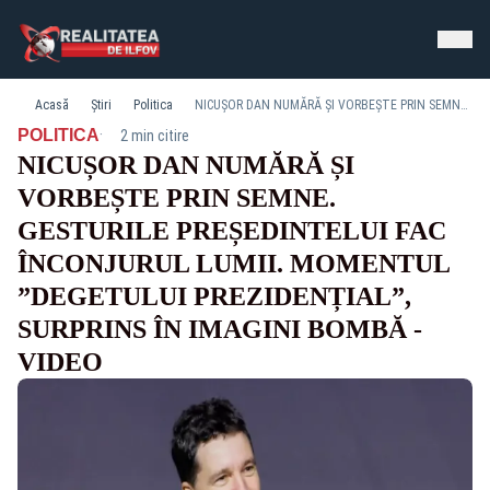
Acasă
Știri
Politica
NICUȘOR DAN NUMĂRĂ ȘI VORBEȘTE PRIN SEMNE. GESTURILE PREȘEDINTELUI FAC ÎNCONJURUL LUMII. MOMENTUL ”DEGETULUI PREZIDENȚIAL”, SURPRINS ÎN IMAGINI BOMBĂ - VIDEO
·
POLITICA
2 min citire
NICUȘOR DAN NUMĂRĂ ȘI
VORBEȘTE PRIN SEMNE.
GESTURILE PREȘEDINTELUI FAC
ÎNCONJURUL LUMII. MOMENTUL
”DEGETULUI PREZIDENȚIAL”,
SURPRINS ÎN IMAGINI BOMBĂ -
VIDEO