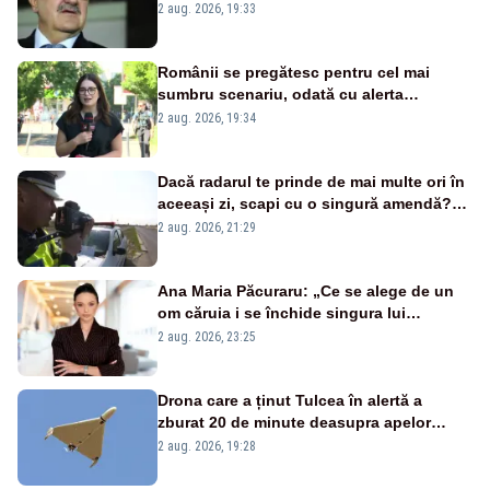
țipă mai tare, ci pe proiecte”
2 aug. 2026, 19:33
Românii se pregătesc pentru cel mai
sumbru scenariu, odată cu alerta
energetică
2 aug. 2026, 19:34
Dacă radarul te prinde de mai multe ori în
aceeași zi, scapi cu o singură amendă?
Ce spune legea
2 aug. 2026, 21:29
Ana Maria Păcuraru: „Ce se alege de un
om căruia i se închide singura lui
portiță?”
2 aug. 2026, 23:25
Drona care a ținut Tulcea în alertă a
zburat 20 de minute deasupra apelor
României. Au fost ridicate două F-16
2 aug. 2026, 19:28