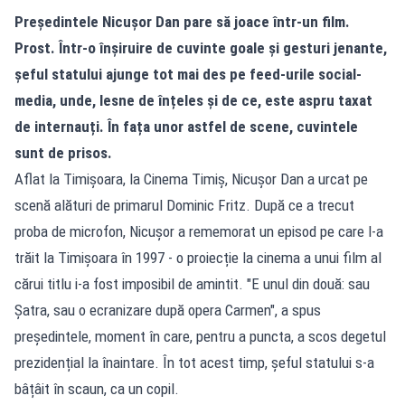
Președintele Nicușor Dan pare să joace într-un film.
Prost. Într-o înșiruire de cuvinte goale și gesturi jenante,
șeful statului ajunge tot mai des pe feed-urile social-
media, unde, lesne de înțeles și de ce, este aspru taxat
de internauți. În fața unor astfel de scene, cuvintele
sunt de prisos.
Aflat la Timișoara, la Cinema Timiș, Nicușor Dan a urcat pe
scenă alături de primarul Dominic Fritz. După ce a trecut
proba de microfon, Nicușor a rememorat un episod pe care l-a
trăit la Timișoara în 1997 - o proiecție la cinema a unui film al
cărui titlu i-a fost imposibil de amintit. "E unul din două: sau
Șatra, sau o ecranizare după opera Carmen", a spus
președintele, moment în care, pentru a puncta, a scos degetul
prezidențial la înaintare. În tot acest timp, șeful statului s-a
bâțâit în scaun, ca un copil.