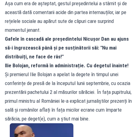
Așa cum era de așteptat, gestul președintelui a stârnit și de
această dată comentarii acide din partea internauților, iar pe
rețelele sociale au apărut sute de clipuri care surprind
momentul jenant.
Gafele în cascadă ale președintelui Nicușor Dan au ajuns
să-i îngrozească până și pe susținătorii săi: "Nu mai
distribuiți, ne face de râs!"
Ilie Bolojan, reformă în administrație. Cu degetul înainte!
Și premierul Ilie Bolojan a apelat la degete în timpul unei
conferințe de presă de la începutul lunii septembrie, cu ocazia
prezentării pachetului 2 al măsurilor sărăciei. În fața pupitrului,
primul ministru al României le-a explicat jurnaliștilor prezenți în
sală și românilor aflați în fața micilor ecrane cum împarte
sărăcia, pe deget(e), cum a știut mai bine.