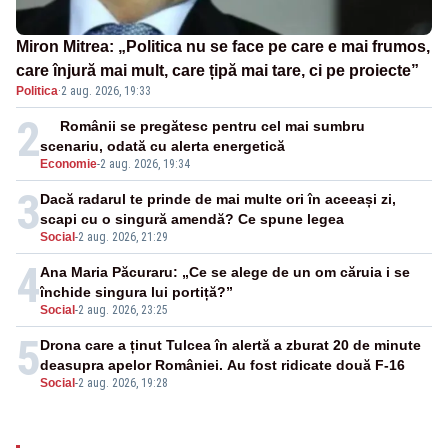
Miron Mitrea: „Politica nu se face pe care e mai frumos,
care înjură mai mult, care țipă mai tare, ci pe proiecte”
Politica
·
2 aug. 2026, 19:33
2
Românii se pregătesc pentru cel mai sumbru
scenariu, odată cu alerta energetică
Economie
-
2 aug. 2026, 19:34
3
Dacă radarul te prinde de mai multe ori în aceeași zi,
scapi cu o singură amendă? Ce spune legea
Social
-
2 aug. 2026, 21:29
4
Ana Maria Păcuraru: „Ce se alege de un om căruia i se
închide singura lui portiță?”
Social
-
2 aug. 2026, 23:25
5
Drona care a ținut Tulcea în alertă a zburat 20 de minute
deasupra apelor României. Au fost ridicate două F-16
Social
-
2 aug. 2026, 19:28