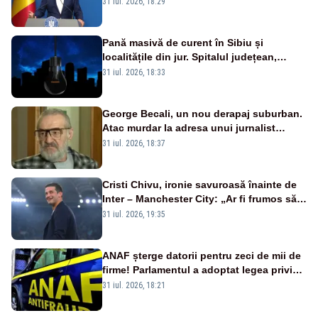
31 iul. 2026, 18:29
VIDEO
Pană masivă de curent în Sibiu și
localitățile din jur. Spitalul județean,
semafoarele, rețelele de telefonie, grav
31 iul. 2026, 18:33
afectate
George Becali, un nou derapaj suburban.
Atac murdar la adresa unui jurnalist
sportiv – AUDIO
31 iul. 2026, 18:37
Cristi Chivu, ironie savuroasă înainte de
Inter – Manchester City: „Ar fi frumos să
mai cumpărați și de la noi”
31 iul. 2026, 19:35
ANAF șterge datorii pentru zeci de mii de
firme! Parlamentul a adoptat legea privind
amnistia fiscală
31 iul. 2026, 18:21