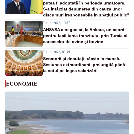
putea fi adoptată în perioada următoare.
S-a întârziat depunerea din cauza unor
discursuri iresponsabile în spaţiul public”
7 aug. 2026, 10:57
ANSVSA a negociat, la Ankara, un acord
pentru facilitarea tranzitului prin Turcia al
carcaselor de ovine și bovine
7 aug. 2026, 09:49
Senatorii și deputații rămân la muncă.
Sesiunea extraordinară, prelungită până
la votul pe legea salarizării
ECONOMIE