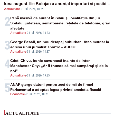
luna august. Ilie Bolojan a anunțat importuri și posibile
Actualitate
·
31 iul. 2026, 18:29
restricții – VIDEO
2
Pană masivă de curent în Sibiu și localitățile din jur.
Spitalul județean, semafoarele, rețelele de telefonie, grav
afectate
Actualitate
-
31 iul. 2026, 18:33
3
George Becali, un nou derapaj suburban. Atac murdar la
adresa unui jurnalist sportiv – AUDIO
Actualitate
-
31 iul. 2026, 18:37
4
Cristi Chivu, ironie savuroasă înainte de Inter –
Manchester City: „Ar fi frumos să mai cumpărați și de la
noi”
Actualitate
-
31 iul. 2026, 19:35
5
ANAF șterge datorii pentru zeci de mii de firme!
Parlamentul a adoptat legea privind amnistia fiscală
Economie
-
31 iul. 2026, 18:21
ACTUALITATE