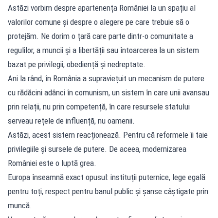
Astăzi vorbim despre apartenența României la un spațiu al
valorilor comune și despre o alegere pe care trebuie să o
protejăm. Ne dorim o țară care parte dintr-o comunitate a
regulilor, a muncii și a libertății sau întoarcerea la un sistem
bazat pe privilegii, obediență și nedreptate.
Ani la rând, în România a supraviețuit un mecanism de putere
cu rădăcini adânci în comunism, un sistem în care unii avansau
prin relații, nu prin competență, în care resursele statului
serveau rețele de influență, nu oamenii.
Astăzi, acest sistem reacționează. Pentru că reformele îi taie
privilegiile și sursele de putere. De aceea, modernizarea
României este o luptă grea.
Europa înseamnă exact opusul: instituții puternice, lege egală
pentru toți, respect pentru banul public și șanse câștigate prin
muncă.