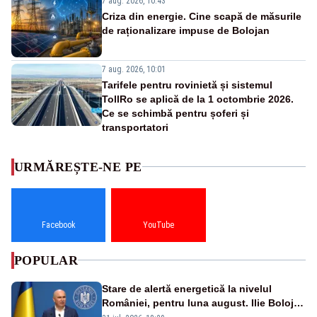
7 aug. 2026, 10:43
Criza din energie. Cine scapă de măsurile
de raționalizare impuse de Bolojan
7 aug. 2026, 10:01
Tarifele pentru rovinietă și sistemul
TollRo se aplică de la 1 octombrie 2026.
Ce se schimbă pentru șoferi și
transportatori
URMĂREȘTE-NE PE
Facebook
YouTube
POPULAR
Stare de alertă energetică la nivelul
României, pentru luna august. Ilie Bolojan
a anunțat importuri și posibile restricții –