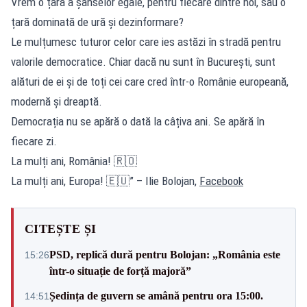
Vrem o țară a șanselor egale, pentru fiecare dintre noi, sau o
țară dominată de ură și dezinformare?
Le mulțumesc tuturor celor care ies astăzi în stradă pentru
valorile democratice. Chiar dacă nu sunt în București, sunt
alături de ei și de toți cei care cred într-o Românie europeană,
modernă și dreaptă.
Democrația nu se apără o dată la câțiva ani. Se apără în
fiecare zi.
La mulți ani, România! 🇷🇴
La mulți ani, Europa! 🇪🇺” – Ilie Bolojan,
Facebook
CITEȘTE ȘI
PSD, replică dură pentru Bolojan: „România este
15:26
într-o situație de forță majoră”
Ședința de guvern se amână pentru ora 15:00.
14:51