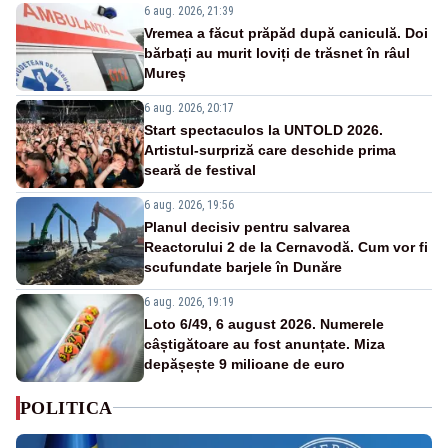
6 aug. 2026, 21:39
Vremea a făcut prăpăd după caniculă. Doi
bărbați au murit loviți de trăsnet în râul
Mureș
6 aug. 2026, 20:17
Start spectaculos la UNTOLD 2026.
Artistul-surpriză care deschide prima
seară de festival
6 aug. 2026, 19:56
Planul decisiv pentru salvarea
Reactorului 2 de la Cernavodă. Cum vor fi
scufundate barjele în Dunăre
6 aug. 2026, 19:19
Loto 6/49, 6 august 2026. Numerele
câștigătoare au fost anunțate. Miza
depășește 9 milioane de euro
POLITICA