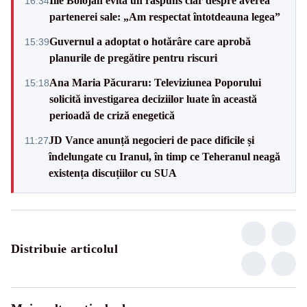
Ilie Bolojan evită un răspuns clar despre averea
16:34
partenerei sale: „Am respectat întotdeauna legea”
Guvernul a adoptat o hotărâre care aprobă
15:39
planurile de pregătire pentru riscuri
Ana Maria Păcuraru: Televiziunea Poporului
15:18
solicită investigarea deciziilor luate în această
perioadă de criză enegetică
JD Vance anunță negocieri de pace dificile și
11:27
îndelungate cu Iranul, în timp ce Teheranul neagă
existența discuțiilor cu SUA
Distribuie articolul