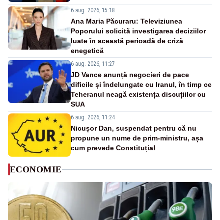
6 aug. 2026, 15:18
Ana Maria Păcuraru: Televiziunea
Poporului solicită investigarea deciziilor
luate în această perioadă de criză
enegetică
6 aug. 2026, 11:27
JD Vance anunță negocieri de pace
dificile și îndelungate cu Iranul, în timp ce
Teheranul neagă existența discuțiilor cu
SUA
6 aug. 2026, 11:24
Nicușor Dan, suspendat pentru că nu
propune un nume de prim-ministru, așa
cum prevede Constituția!
ECONOMIE