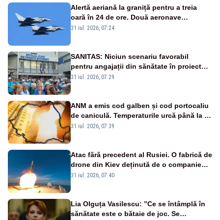
Alertă aeriană la graniță pentru a treia
oară în 24 de ore. Două aeronave
Eurofighter britanice au fost ridicate de la
31 iul. 2026, 07:24
sol
SANITAS: Niciun scenariu favorabil
pentru angajații din sănătate în proiectul
Legii salarizării
31 iul. 2026, 07:29
ANM a emis cod galben și cod portocaliu
de caniculă. Temperaturile urcă până la 38
de grade, iar nopțile devin tropicale
31 iul. 2026, 07:39
Atac fără precedent al Rusiei. O fabrică de
drone din Kiev deținută de o companie
americană, distrusă de o rachetă
31 iul. 2026, 07:40
rusească
Lia Olguța Vasilescu: ”Ce se întâmplă în
sănătate este o bătaie de joc. Se