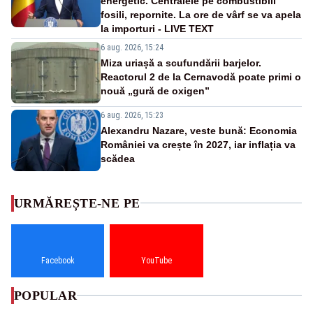
energetic. Centralele pe combustibili
fosili, repornite. La ore de vârf se va apela
la importuri - LIVE TEXT
6 aug. 2026, 15:24
Miza uriașă a scufundării barjelor.
Reactorul 2 de la Cernavodă poate primi o
nouă „gură de oxigen”
6 aug. 2026, 15:23
Alexandru Nazare, veste bună: Economia
României va crește în 2027, iar inflația va
scădea
URMĂREȘTE-NE PE
Facebook
YouTube
POPULAR