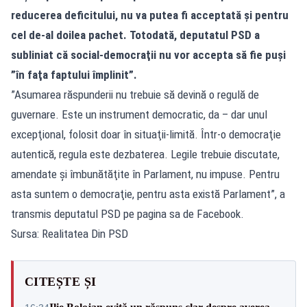
reducerea deficitului, nu va putea fi acceptată şi pentru
cel de-al doilea pachet. Totodată, deputatul PSD a
subliniat că social-democraţii nu vor accepta să fie puşi
”în faţa faptului împlinit”.
”Asumarea răspunderii nu trebuie să devină o regulă de
guvernare. Este un instrument democratic, da – dar unul
excepţional, folosit doar în situaţii-limită. Într-o democraţie
autentică, regula este dezbaterea. Legile trebuie discutate,
amendate şi îmbunătăţite în Parlament, nu impuse. Pentru
asta suntem o democraţie, pentru asta există Parlament”, a
transmis deputatul PSD pe pagina sa de Facebook.
Sursa: Realitatea Din PSD
CITEȘTE ȘI