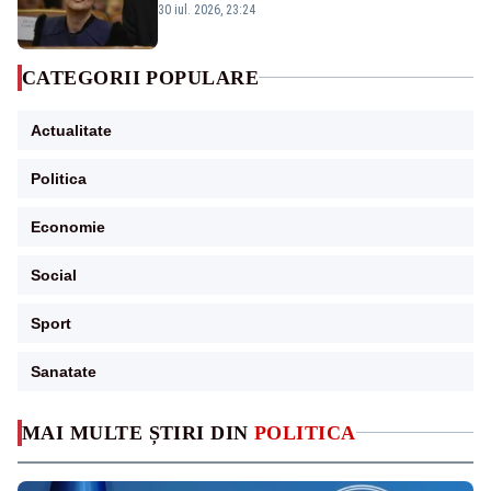
guvernează extraordinar de prost”
30 iul. 2026, 23:24
CATEGORII POPULARE
Actualitate
Politica
Economie
Social
Sport
Sanatate
MAI MULTE ȘTIRI DIN
POLITICA