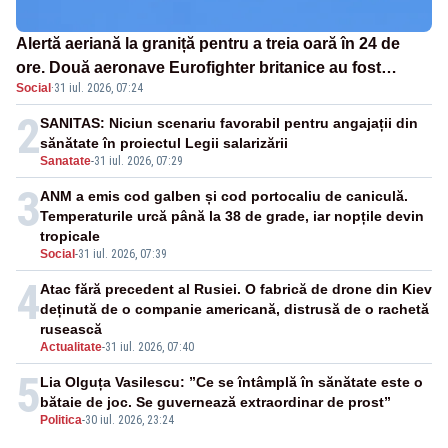
Alertă aeriană la graniță pentru a treia oară în 24 de
ore. Două aeronave Eurofighter britanice au fost
Social
·
31 iul. 2026, 07:24
ridicate de la sol
2
SANITAS: Niciun scenariu favorabil pentru angajații din
sănătate în proiectul Legii salarizării
Sanatate
-
31 iul. 2026, 07:29
3
ANM a emis cod galben și cod portocaliu de caniculă.
Temperaturile urcă până la 38 de grade, iar nopțile devin
tropicale
Social
-
31 iul. 2026, 07:39
4
Atac fără precedent al Rusiei. O fabrică de drone din Kiev
deținută de o companie americană, distrusă de o rachetă
rusească
Actualitate
-
31 iul. 2026, 07:40
5
Lia Olguța Vasilescu: ”Ce se întâmplă în sănătate este o
bătaie de joc. Se guvernează extraordinar de prost”
Politica
-
30 iul. 2026, 23:24