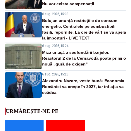
Nu vor exista compensații
6 aug. 2026, 15:33
Bolojan anunță restricțiile de consum
energetic. Centralele pe combustibili
fosili, repornite. La ore de vârf se va apela
la importuri - LIVE TEXT
6 aug. 2026, 15:24
Miza uriașă a scufundării barjelor.
Reactorul 2 de la Cernavodă poate primi o
nouă „gură de oxigen”
6 aug. 2026, 15:23
Alexandru Nazare, veste bună: Economia
României va crește în 2027, iar inflația va
scădea
URMĂREȘTE-NE PE