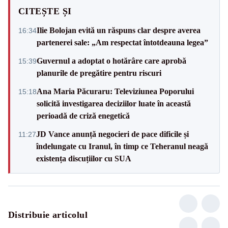
CITEȘTE ȘI
Ilie Bolojan evită un răspuns clar despre averea
16:34
partenerei sale: „Am respectat întotdeauna legea”
Guvernul a adoptat o hotărâre care aprobă
15:39
planurile de pregătire pentru riscuri
Ana Maria Păcuraru: Televiziunea Poporului
15:18
solicită investigarea deciziilor luate în această
perioadă de criză enegetică
JD Vance anunță negocieri de pace dificile și
11:27
îndelungate cu Iranul, în timp ce Teheranul neagă
existența discuțiilor cu SUA
Distribuie articolul