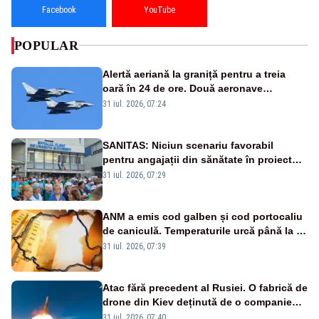
Facebook
YouTube
POPULAR
Alertă aeriană la graniță pentru a treia
oară în 24 de ore. Două aeronave
Eurofighter britanice au fost ridicate de la
31 iul. 2026, 07:24
sol
SANITAS: Niciun scenariu favorabil
pentru angajații din sănătate în proiectul
Legii salarizării
31 iul. 2026, 07:29
ANM a emis cod galben și cod portocaliu
de caniculă. Temperaturile urcă până la 38
de grade, iar nopțile devin tropicale
31 iul. 2026, 07:39
Atac fără precedent al Rusiei. O fabrică de
drone din Kiev deținută de o companie
americană, distrusă de o rachetă
31 iul. 2026, 07:40