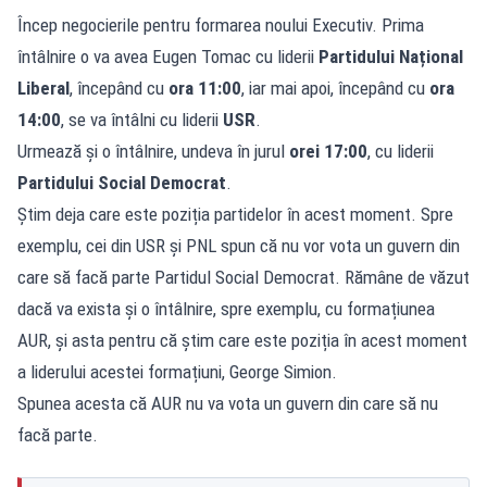
Încep negocierile pentru formarea noului Executiv. Prima
întâlnire o va avea Eugen Tomac cu liderii
Partidului Național
Liberal
, începând cu
ora 11:00
, iar mai apoi, începând cu
ora
14:00
, se va întâlni cu liderii
USR
.
Urmează și o întâlnire, undeva în jurul
orei 17:00
, cu liderii
Partidului Social Democrat
.
Știm deja care este poziția partidelor în acest moment. Spre
exemplu, cei din USR și PNL spun că nu vor vota un guvern din
care să facă parte Partidul Social Democrat. Rămâne de văzut
dacă va exista și o întâlnire, spre exemplu, cu formațiunea
AUR, și asta pentru că știm care este poziția în acest moment
a liderului acestei formațiuni, George Simion.
Spunea acesta că AUR nu va vota un guvern din care să nu
facă parte.