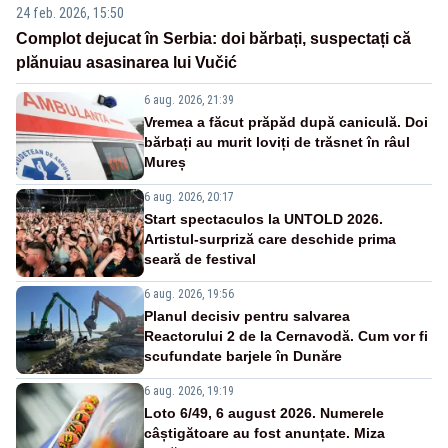
24 feb. 2026, 15:50
Complot dejucat în Serbia: doi bărbați, suspectați că
plănuiau asasinarea lui Vučić
6 aug. 2026, 21:39
Vremea a făcut prăpăd după caniculă. Doi
bărbați au murit loviți de trăsnet în râul
Mureș
6 aug. 2026, 20:17
Start spectaculos la UNTOLD 2026.
Artistul-surpriză care deschide prima
seară de festival
6 aug. 2026, 19:56
Planul decisiv pentru salvarea
Reactorului 2 de la Cernavodă. Cum vor fi
scufundate barjele în Dunăre
6 aug. 2026, 19:19
Loto 6/49, 6 august 2026. Numerele
câștigătoare au fost anunțate. Miza