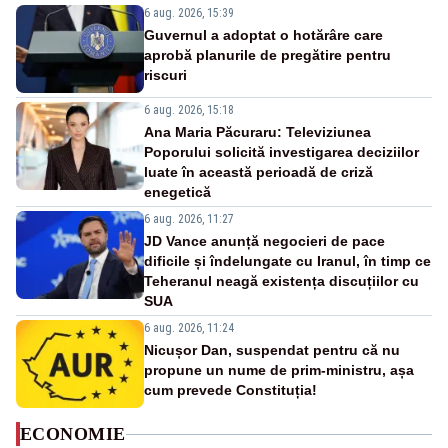
6 aug. 2026, 15:39
Guvernul a adoptat o hotărâre care
aprobă planurile de pregătire pentru
riscuri
6 aug. 2026, 15:18
Ana Maria Păcuraru: Televiziunea
Poporului solicită investigarea deciziilor
luate în această perioadă de criză
enegetică
6 aug. 2026, 11:27
JD Vance anunță negocieri de pace
dificile și îndelungate cu Iranul, în timp ce
Teheranul neagă existența discuțiilor cu
SUA
6 aug. 2026, 11:24
Nicușor Dan, suspendat pentru că nu
propune un nume de prim-ministru, așa
cum prevede Constituția!
ECONOMIE