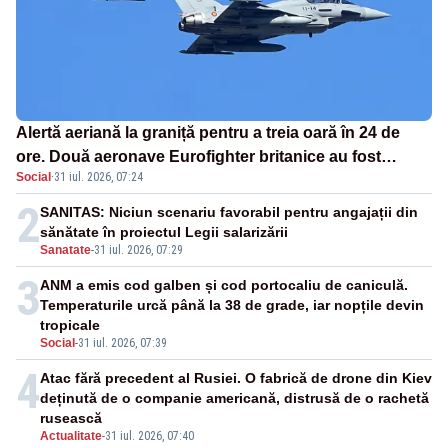
Alertă aeriană la graniță pentru a treia oară în 24 de
ore. Două aeronave Eurofighter britanice au fost
Social
·
31 iul. 2026, 07:24
ridicate de la sol
2
SANITAS: Niciun scenariu favorabil pentru angajații din
sănătate în proiectul Legii salarizării
Sanatate
-
31 iul. 2026, 07:29
3
ANM a emis cod galben și cod portocaliu de caniculă.
Temperaturile urcă până la 38 de grade, iar nopțile devin
tropicale
Social
-
31 iul. 2026, 07:39
4
Atac fără precedent al Rusiei. O fabrică de drone din Kiev
deținută de o companie americană, distrusă de o rachetă
rusească
Actualitate
-
31 iul. 2026, 07:40