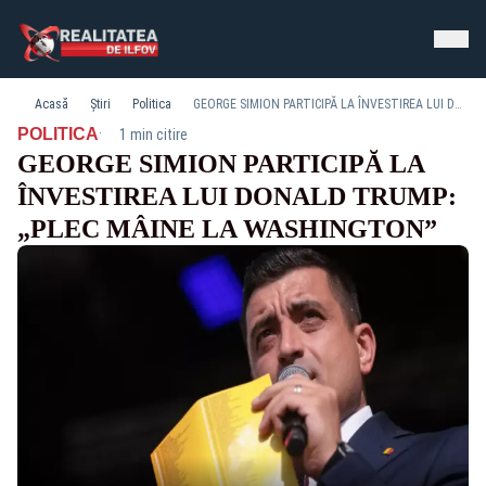
Acasă
Știri
Politica
GEORGE SIMION PARTICIPĂ LA ÎNVESTIREA LUI DONALD TRUMP: „PLEC MÂINE LA WASHINGTON”
·
POLITICA
1 min citire
GEORGE SIMION PARTICIPĂ LA
ÎNVESTIREA LUI DONALD TRUMP:
„PLEC MÂINE LA WASHINGTON”