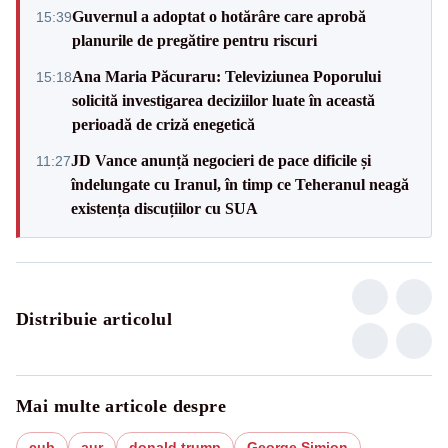
Guvernul a adoptat o hotărâre care aprobă
15:39
planurile de pregătire pentru riscuri
Ana Maria Păcuraru: Televiziunea Poporului
15:18
solicită investigarea deciziilor luate în această
perioadă de criză enegetică
JD Vance anunță negocieri de pace dificile și
11:27
îndelungate cu Iranul, în timp ce Teheranul neagă
existența discuțiilor cu SUA
Distribuie articolul
Mai multe articole despre
cub
aur
donald trump
George Simion