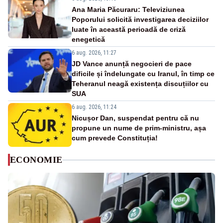
Ana Maria Păcuraru: Televiziunea
Poporului solicită investigarea deciziilor
luate în această perioadă de criză
enegetică
6 aug. 2026, 11:27
JD Vance anunță negocieri de pace
dificile și îndelungate cu Iranul, în timp ce
Teheranul neagă existența discuțiilor cu
SUA
6 aug. 2026, 11:24
Nicușor Dan, suspendat pentru că nu
propune un nume de prim-ministru, așa
cum prevede Constituția!
ECONOMIE