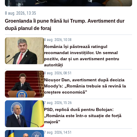
8 aug. 2026, 13:35
Groenlanda îi pune frână lui Trump. Avertisment dur
după planul de foraj
8 aug. 2026, 10:38
România își păstrează ratingul
recomandat investițiilor. Un semnal
pozitiv, dar și un avertisment pentru
autorități
8 aug. 2026, 08:51
Nicușor Dan, avertisment după decizia
Moody’s: „România trebuie să revină la
creștere economică”
7 aug. 2026, 15:26
PSD, replică dură pentru Bolojan:
„România este într-o situație de forță
majoră”
7 aug. 2026, 14:51