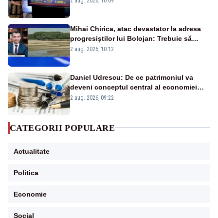
2 aug. 2026, 10:09
Mihai Chirica, atac devastator la adresa
progresiștilor lui Bolojan: Trebuie să
protejăm și natura, dar nu șținem omaneii
2 aug. 2026, 10:12
în stare permanentă de alertă
Daniel Udrescu: De ce patrimoniul va
deveni conceptul central al economiei
viitoare?
2 aug. 2026, 09:22
CATEGORII POPULARE
Actualitate
Politica
Economie
Social