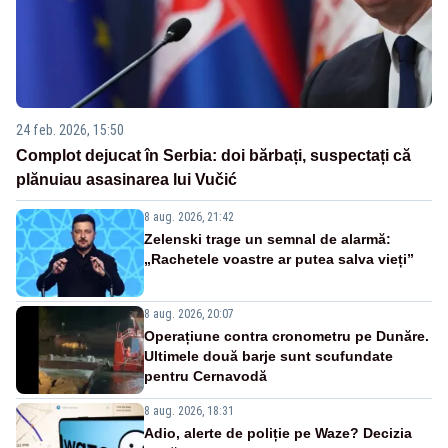
24 feb. 2026, 15:50
Complot dejucat în Serbia: doi bărbați, suspectați că
plănuiau asasinarea lui Vučić
8 aug. 2026, 21:42
Zelenski trage un semnal de alarmă:
„Rachetele voastre ar putea salva vieți”
8 aug. 2026, 20:07
Operațiune contra cronometru pe Dunăre.
Ultimele două barje sunt scufundate
pentru Cernavodă
8 aug. 2026, 18:31
Adio, alerte de poliție pe Waze? Decizia