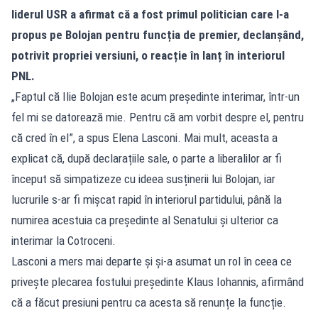
liderul USR a afirmat că a fost primul politician care l-a
propus pe Bolojan pentru funcția de premier, declanșând,
potrivit propriei versiuni, o reacție în lanț în interiorul
PNL.
„Faptul că Ilie Bolojan este acum președinte interimar, într-un
fel mi se datorează mie. Pentru că am vorbit despre el, pentru
că cred în el”, a spus Elena Lasconi. Mai mult, aceasta a
explicat că, după declarațiile sale, o parte a liberalilor ar fi
început să simpatizeze cu ideea susținerii lui Bolojan, iar
lucrurile s-ar fi mișcat rapid în interiorul partidului, până la
numirea acestuia ca președinte al Senatului și ulterior ca
interimar la Cotroceni.
Lasconi a mers mai departe și și-a asumat un rol în ceea ce
privește plecarea fostului președinte Klaus Iohannis, afirmând
că a făcut presiuni pentru ca acesta să renunțe la funcție.