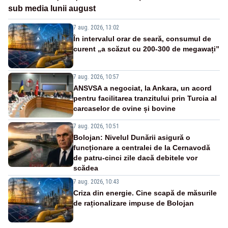
sub media lunii august
7 aug. 2026, 13:02
În intervalul orar de seară, consumul de
curent „a scăzut cu 200-300 de megawați”
7 aug. 2026, 10:57
ANSVSA a negociat, la Ankara, un acord
pentru facilitarea tranzitului prin Turcia al
carcaselor de ovine și bovine
7 aug. 2026, 10:51
Bolojan: Nivelul Dunării asigură o
funcționare a centralei de la Cernavodă
de patru-cinci zile dacă debitele vor
scădea
7 aug. 2026, 10:43
Criza din energie. Cine scapă de măsurile
de raționalizare impuse de Bolojan