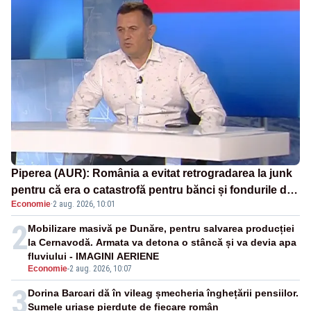
Piperea (AUR): România a evitat retrogradarea la junk
pentru că era o catastrofă pentru bănci și fondurile de
Economie
·
2 aug. 2026, 10:01
pensii
2
Mobilizare masivă pe Dunăre, pentru salvarea producției
la Cernavodă. Armata va detona o stâncă și va devia apa
fluviului - IMAGINI AERIENE
Economie
-
2 aug. 2026, 10:07
3
Dorina Barcari dă în vileag șmecheria înghețării pensiilor.
Sumele uriașe pierdute de fiecare român