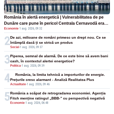
România în alertă energetică | Vulnerabilitatea de pe
Dunăre care pune în pericol Centrala Cernavodă era
Economie
·
1 aug. 2026, 09:32
cunoscută de pe vremea lui Ceaușescu
2
De azi, milioane de români primesc un drept nou. Ce se
întâmplă dacă ți se strică un produs
Social
-
1 aug. 2026, 09:37
3
Piperea, semnal de alarmă. De ce este bine să avem bani
cash, în contextul alertei energetice?
Politica
-
1 aug. 2026, 09:39
4
România, la limita tehnică a importurilor de energie.
Prețurile cresc alarmant - Analiză Realitatea Plus
Actualitate
-
1 aug. 2026, 09:46
5
România a scăpat de retrogradarea economiei. Agenția
Fitch menține ratingul „BBB-” cu perspectivă negativă
Economie
-
1 aug. 2026, 06:48