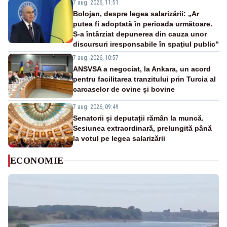
7 aug. 2026, 11:51
Bolojan, despre legea salarizării: „Ar
putea fi adoptată în perioada următoare.
S-a întârziat depunerea din cauza unor
discursuri iresponsabile în spaţiul public”
7 aug. 2026, 10:57
ANSVSA a negociat, la Ankara, un acord
pentru facilitarea tranzitului prin Turcia al
carcaselor de ovine și bovine
7 aug. 2026, 09:49
Senatorii și deputații rămân la muncă.
Sesiunea extraordinară, prelungită până
la votul pe legea salarizării
ECONOMIE