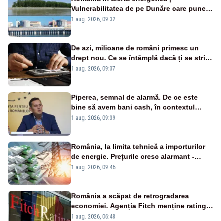
Vulnerabilitatea de pe Dunăre care pune
în pericol Centrala Cernavodă era
1 aug. 2026, 09:32
cunoscută de pe vremea lui Ceaușescu
De azi, milioane de români primesc un
drept nou. Ce se întâmplă dacă ți se strică
un produs
1 aug. 2026, 09:37
Piperea, semnal de alarmă. De ce este
bine să avem bani cash, în contextul
alertei energetice?
1 aug. 2026, 09:39
România, la limita tehnică a importurilor
de energie. Prețurile cresc alarmant -
Analiză Realitatea Plus
1 aug. 2026, 09:46
România a scăpat de retrogradarea
economiei. Agenția Fitch menține ratingul
„BBB-” cu perspectivă negativă
1 aug. 2026, 06:48