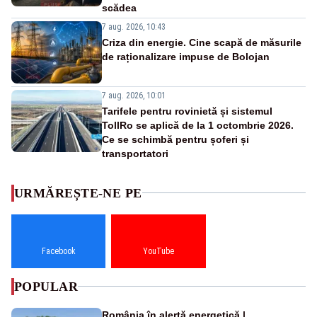
scădea
7 aug. 2026, 10:43
Criza din energie. Cine scapă de măsurile
de raționalizare impuse de Bolojan
7 aug. 2026, 10:01
Tarifele pentru rovinietă și sistemul
TollRo se aplică de la 1 octombrie 2026.
Ce se schimbă pentru șoferi și
transportatori
URMĂREȘTE-NE PE
Facebook
YouTube
POPULAR
România în alertă energetică |