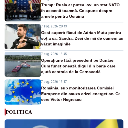
Trump: Rusia ar putea lovi un stat NATO
în această toamnă. Ce spune despre
armele pentru Ucraina
7 aug. 2026, 20:43
Gest superb făcut de Adrian Mutu pentru
soția sa, Sandra. Zeci de mii de oameni au
văzut imaginile
7 aug. 2026, 19:45
Operațiune fără precedent pe Dunăre.
Cum funcționează digul din barje care
ajută centrala de la Cernavodă
7 aug. 2026, 19:17
România, sub monitorizarea Comisiei
Europene din cauza crizei energetice. Ce
cere Victor Negrescu
POLITICA