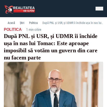
Acasă
Știri
Politica
După PNL și USR, și UDMR îi închide ușa în nas lui Tomac: Este aproape imposibil să votăm un guvern din care nu facem parte
·
POLITICA
1 min citire
După PNL și USR, și UDMR îi închide
ușa în nas lui Tomac: Este aproape
imposibil să votăm un guvern din care
nu facem parte