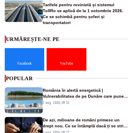
Tarifele pentru rovinietă și sistemul
TollRo se aplică de la 1 octombrie 2026.
Ce se schimbă pentru șoferi și
transportatori
URMĂREȘTE-NE PE
Facebook
YouTube
POPULAR
România în alertă energetică |
Vulnerabilitatea de pe Dunăre care pune
în pericol Centrala Cernavodă era
1 aug. 2026, 09:32
cunoscută de pe vremea lui Ceaușescu
De azi, milioane de români primesc un
drept nou. Ce se întâmplă dacă ți se strică
un produs
1 aug. 2026, 09:37