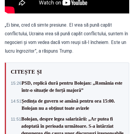
„Ei bine, cred că simte presiune. El vrea să pună capăt
conflictului, Ucraina vrea să pună capăt conflictului, suntem în
negocieri și vom vedea dacă vom reuși să-l încheiem. Este un
lucru îngrozitor”, a răspuns Trump.
CITEȘTE ȘI
PSD, replică dură pentru Bolojan: „România este
15:26
într-o situație de forță majoră”
Ședința de guvern se amână pentru ora 15:00.
14:51
Bolojan nu a obținut toate avizele
Bolojan, despre legea salarizării: „Ar putea fi
11:51
adoptată în perioada următoare. S-a întârziat
depunerea din cauza unor discursuri iresponsabile