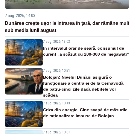
7 aug. 2026, 14:03
Dunărea crește ușor la intrarea în țară, dar rămâne mult
sub media lunii august
7 aug. 2026, 13:02
În intervalul orar de seară, consumul de
curent „a scăzut cu 200-300 de megawați”
7 aug. 2026, 10:51
Bolojan: Nivelul Dunării asigură o
funcționare a centralei de la Cernavodă
de patru-cinci zile dacă debitele vor
scădea
7 aug. 2026, 10:43
Criza din energie. Cine scapă de măsurile
de raționalizare impuse de Bolojan
7 aug. 2026, 10:01