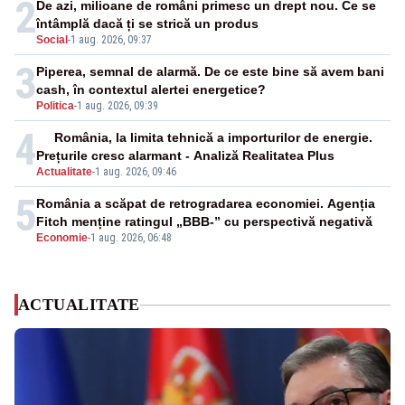
2
De azi, milioane de români primesc un drept nou. Ce se
întâmplă dacă ți se strică un produs
Social
-
1 aug. 2026, 09:37
3
Piperea, semnal de alarmă. De ce este bine să avem bani
cash, în contextul alertei energetice?
Politica
-
1 aug. 2026, 09:39
4
România, la limita tehnică a importurilor de energie.
Prețurile cresc alarmant - Analiză Realitatea Plus
Actualitate
-
1 aug. 2026, 09:46
5
România a scăpat de retrogradarea economiei. Agenția
Fitch menține ratingul „BBB-” cu perspectivă negativă
Economie
-
1 aug. 2026, 06:48
ACTUALITATE