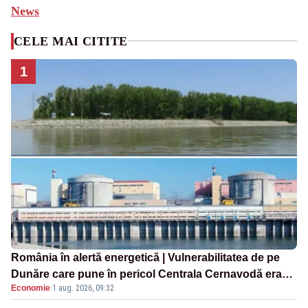
News
CELE MAI CITITE
1
România în alertă energetică | Vulnerabilitatea de pe
Dunăre care pune în pericol Centrala Cernavodă era
Economie
·
1 aug. 2026, 09:32
cunoscută de pe vremea lui Ceaușescu