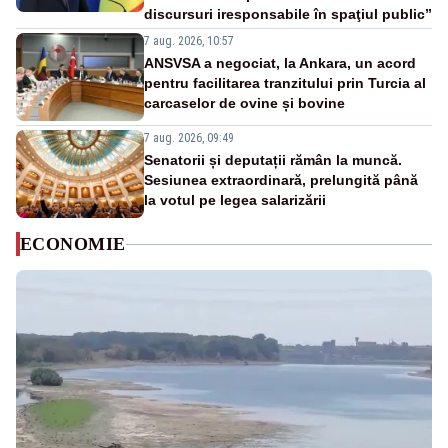
discursuri iresponsabile în spaţiul public”
7 aug. 2026, 10:57
ANSVSA a negociat, la Ankara, un acord
pentru facilitarea tranzitului prin Turcia al
carcaselor de ovine și bovine
7 aug. 2026, 09:49
Senatorii și deputații rămân la muncă.
Sesiunea extraordinară, prelungită până
la votul pe legea salarizării
ECONOMIE