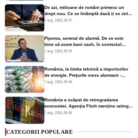
De azi, milioane de români primesc un
drept nou. Ce se întâmplă dacă ți se strică
un produs
1 aug. 2026, 09:37
Piperea, semnal de alarmă. De ce este
bine să avem bani cash, în contextul
alertei energetice?
1 aug. 2026, 09:39
România, la limita tehnică a importurilor
de energie. Prețurile cresc alarmant -
Analiză Realitatea Plus
1 aug. 2026, 09:46
România a scăpat de retrogradarea
economiei. Agenția Fitch menține ratingul
„BBB-” cu perspectivă negativă
1 aug. 2026, 06:48
CATEGORII POPULARE