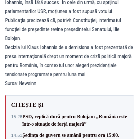
Iohannis, însă fără succes. În cele din urmă, cu sprijinul
parlamentarilor USR, moțiunea a fost supusă votului.
Publicația precizează că, potrivit Constituției, interimatul
funcției de președinte revine președintelui Senatului, Ilie
Bolojan.
Decizia lui Klaus Iohannis de a demisiona a fost prezentată de
presa internațională drept un moment de criză politică majoră
pentru România, în contextul unor alegeri prezidențiale
tensionate programate pentru luna mai.
Sursa: Newsinn
CITEȘTE ȘI
PSD, replică dură pentru Bolojan: „România este
15:26
într-o situație de forță majoră”
Ședința de guvern se amână pentru ora 15:00.
14:51