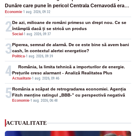
Dunăre care pune în pericol Centrala Cernavodă era
Economie
·
1 aug. 2026, 09:32
cunoscută de pe vremea lui Ceaușescu
2
De azi, milioane de români primesc un drept nou. Ce se
întâmplă dacă ți se strică un produs
Social
-
1 aug. 2026, 09:37
3
Piperea, semnal de alarmă. De ce este bine să avem bani
cash, în contextul alertei energetice?
Politica
-
1 aug. 2026, 09:39
4
România, la limita tehnică a importurilor de energie.
Prețurile cresc alarmant - Analiză Realitatea Plus
Actualitate
-
1 aug. 2026, 09:46
5
România a scăpat de retrogradarea economiei. Agenția
Fitch menține ratingul „BBB-” cu perspectivă negativă
Economie
-
1 aug. 2026, 06:48
ACTUALITATE