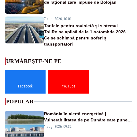
de raționalizare impuse de Bolojan
7 aug. 2026, 10:01
Tarifele pentru rovinietă și sistemul
TollRo se aplică de la 1 octombrie 2026.
Ce se schimbă pentru șoferi și
transportatori
URMĂREȘTE-NE PE
Facebook
YouTube
POPULAR
România în alertă energetică |
Vulnerabilitatea de pe Dunăre care pune
în pericol Centrala Cernavodă era
1 aug. 2026, 09:32
cunoscută de pe vremea lui Ceaușescu