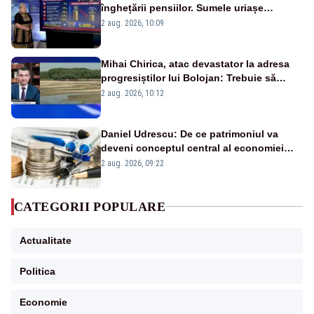
înghețării pensiilor. Sumele uriașe
pierdute de fiecare român
2 aug. 2026, 10:09
Mihai Chirica, atac devastator la adresa
progresiștilor lui Bolojan: Trebuie să
protejăm și natura, dar nu șținem omaneii
2 aug. 2026, 10:12
în stare permanentă de alertă
Daniel Udrescu: De ce patrimoniul va
deveni conceptul central al economiei
viitoare?
2 aug. 2026, 09:22
CATEGORII POPULARE
Actualitate
Politica
Economie