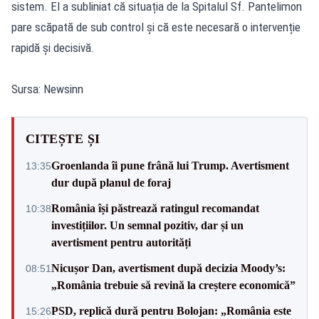
sistem. El a subliniat că situația de la Spitalul Sf. Pantelimon
pare scăpată de sub control și că este necesară o intervenție
rapidă și decisivă.
Sursa: Newsinn
CITEȘTE ȘI
Groenlanda îi pune frână lui Trump. Avertisment
13:35
dur după planul de foraj
România își păstrează ratingul recomandat
10:38
investițiilor. Un semnal pozitiv, dar și un
avertisment pentru autorități
Nicușor Dan, avertisment după decizia Moody’s:
08:51
„România trebuie să revină la creștere economică”
PSD, replică dură pentru Bolojan: „România este
15:26