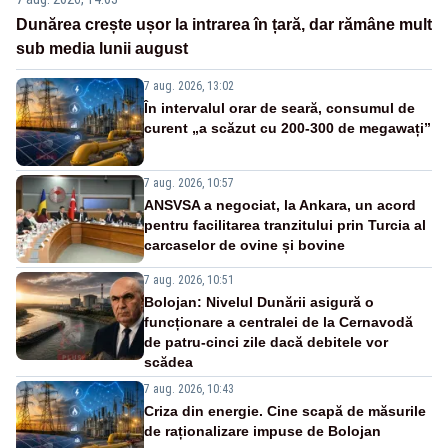
Dunărea crește ușor la intrarea în țară, dar rămâne mult
sub media lunii august
7 aug. 2026, 13:02
În intervalul orar de seară, consumul de
curent „a scăzut cu 200-300 de megawați”
7 aug. 2026, 10:57
ANSVSA a negociat, la Ankara, un acord
pentru facilitarea tranzitului prin Turcia al
carcaselor de ovine și bovine
7 aug. 2026, 10:51
Bolojan: Nivelul Dunării asigură o
funcționare a centralei de la Cernavodă
de patru-cinci zile dacă debitele vor
scădea
7 aug. 2026, 10:43
Criza din energie. Cine scapă de măsurile
de raționalizare impuse de Bolojan