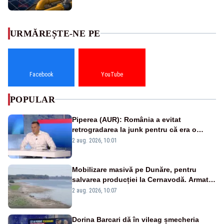
URMĂREȘTE-NE PE
Facebook
YouTube
POPULAR
Piperea (AUR): România a evitat
retrogradarea la junk pentru că era o
catastrofă pentru bănci și fondurile de
2 aug. 2026, 10:01
pensii
Mobilizare masivă pe Dunăre, pentru
salvarea producției la Cernavodă. Armata
va detona o stâncă și va devia apa
2 aug. 2026, 10:07
fluviului - IMAGINI AERIENE
Dorina Barcari dă în vileag șmecheria