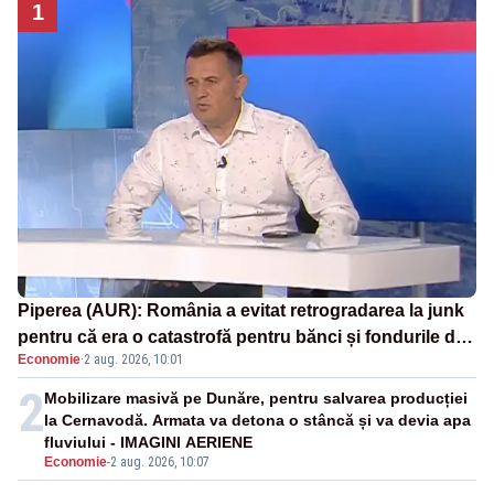
1
Piperea (AUR): România a evitat retrogradarea la junk
pentru că era o catastrofă pentru bănci și fondurile de
Economie
·
2 aug. 2026, 10:01
pensii
2
Mobilizare masivă pe Dunăre, pentru salvarea producției
la Cernavodă. Armata va detona o stâncă și va devia apa
fluviului - IMAGINI AERIENE
Economie
-
2 aug. 2026, 10:07