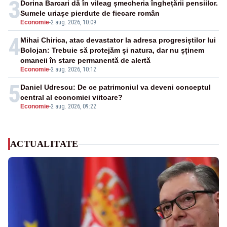
3
Dorina Barcari dă în vileag șmecheria înghețării pensiilor.
Sumele uriașe pierdute de fiecare român
Economie
-
2 aug. 2026, 10:09
4
Mihai Chirica, atac devastator la adresa progresiștilor lui
Bolojan: Trebuie să protejăm și natura, dar nu șținem
omaneii în stare permanentă de alertă
Economie
-
2 aug. 2026, 10:12
5
Daniel Udrescu: De ce patrimoniul va deveni conceptul
central al economiei viitoare?
Economie
-
2 aug. 2026, 09:22
ACTUALITATE