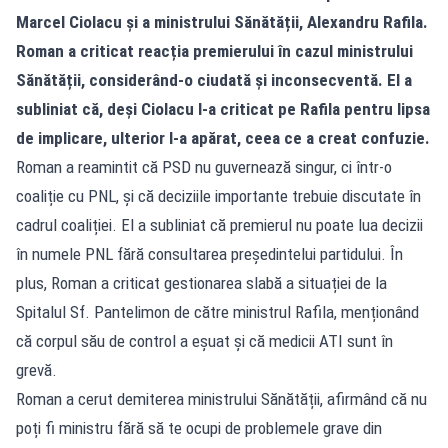
Marcel Ciolacu și a ministrului Sănătății, Alexandru Rafila.
Roman a criticat reacția premierului în cazul ministrului
Sănătății, considerând-o ciudată și inconsecventă. El a
subliniat că, deși Ciolacu l-a criticat pe Rafila pentru lipsa
de implicare, ulterior l-a apărat, ceea ce a creat confuzie.
Roman a reamintit că PSD nu guvernează singur, ci într-o
coaliție cu PNL, și că deciziile importante trebuie discutate în
cadrul coaliției. El a subliniat că premierul nu poate lua decizii
în numele PNL fără consultarea președintelui partidului. În
plus, Roman a criticat gestionarea slabă a situației de la
Spitalul Sf. Pantelimon de către ministrul Rafila, menționând
că corpul său de control a eșuat și că medicii ATI sunt în
grevă.
Roman a cerut demiterea ministrului Sănătății, afirmând că nu
poți fi ministru fără să te ocupi de problemele grave din