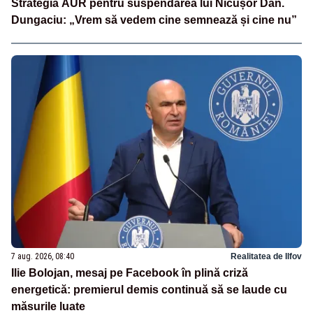
Strategia AUR pentru suspendarea lui Nicușor Dan.
Dungaciu: „Vrem să vedem cine semnează și cine nu”
7 aug. 2026, 08:40
Realitatea de Ilfov
Ilie Bolojan, mesaj pe Facebook în plină criză
energetică: premierul demis continuă să se laude cu
măsurile luate