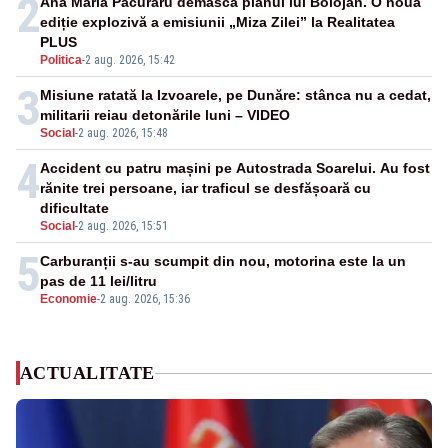
2
Ana Maria Păcuraru demască planul lui Bolojan. O nouă
ediție explozivă a emisiunii „Miza Zilei” la Realitatea
PLUS
Politica
-
2 aug. 2026, 15:42
3
Misiune ratată la Izvoarele, pe Dunăre: stânca nu a cedat,
militarii reiau detonările luni – VIDEO
Social
-
2 aug. 2026, 15:48
4
Accident cu patru mașini pe Autostrada Soarelui. Au fost
rănite trei persoane, iar traficul se desfășoară cu
dificultate
Social
-
2 aug. 2026, 15:51
5
Carburanții s-au scumpit din nou, motorina este la un
pas de 11 lei/litru
Economie
-
2 aug. 2026, 15:36
ACTUALITATE