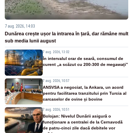
7 aug. 2026, 14:03
Dunărea crește ușor la intrarea în țară, dar rămâne mult
sub media lunii august
7 aug. 2026, 13:02
În intervalul orar de seară, consumul de
curent „a scăzut cu 200-300 de megawați”
7 aug. 2026, 10:57
ANSVSA a negociat, la Ankara, un acord
pentru facilitarea tranzitului prin Turcia al
carcaselor de ovine și bovine
7 aug. 2026, 10:51
Bolojan: Nivelul Dunării asigură o
funcționare a centralei de la Cernavodă
de patru-cinci zile dacă debitele vor