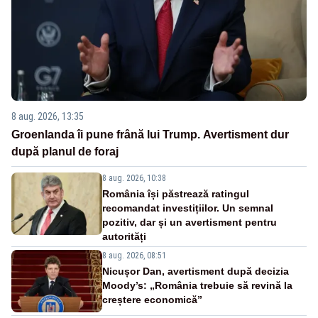
8 aug. 2026, 13:35
Groenlanda îi pune frână lui Trump. Avertisment dur
după planul de foraj
8 aug. 2026, 10:38
România își păstrează ratingul
recomandat investițiilor. Un semnal
pozitiv, dar și un avertisment pentru
autorități
8 aug. 2026, 08:51
Nicușor Dan, avertisment după decizia
Moody’s: „România trebuie să revină la
creștere economică”