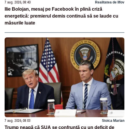
7 aug. 2026, 08:40
Realitatea de Ilfov
Ilie Bolojan, mesaj pe Facebook în plină criză
energetică: premierul demis continuă să se laude cu
măsurile luate
7 aug. 2026, 08:03
Stoica Marian
Trump neagă că SUA se confruntă cu un deficit de