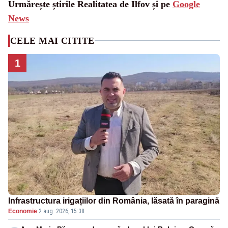
Urmărește știrile Realitatea de Ilfov și pe
Google
News
CELE MAI CITITE
1
Infrastructura irigațiilor din România, lăsată în paragină
Economie
·
2 aug. 2026, 15:38