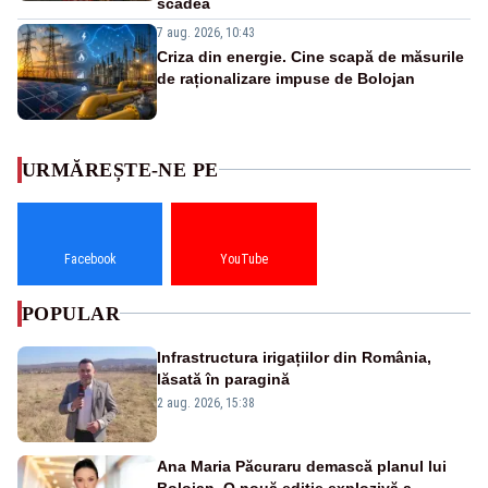
scădea
7 aug. 2026, 10:43
Criza din energie. Cine scapă de măsurile
de raționalizare impuse de Bolojan
URMĂREȘTE-NE PE
Facebook
YouTube
POPULAR
Infrastructura irigațiilor din România,
lăsată în paragină
2 aug. 2026, 15:38
Ana Maria Păcuraru demască planul lui
Bolojan. O nouă ediție explozivă a