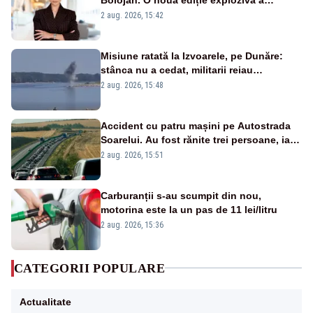
emisiunii „Miza Zilei” la Realitatea PLUS
2 aug. 2026, 15:42
Misiune ratată la Izvoarele, pe Dunăre:
stânca nu a cedat, militarii reiau
detonările luni – VIDEO
2 aug. 2026, 15:48
Accident cu patru mașini pe Autostrada
Soarelui. Au fost rănite trei persoane, iar
traficul se desfășoară cu dificultate
2 aug. 2026, 15:51
Carburanții s-au scumpit din nou,
motorina este la un pas de 11 lei/litru
2 aug. 2026, 15:36
CATEGORII POPULARE
Actualitate