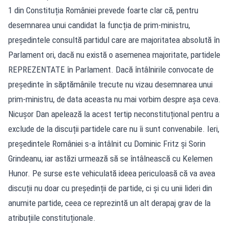
1 din Constituția României prevede foarte clar că, pentru
desemnarea unui candidat la funcția de prim-ministru,
președintele consultă partidul care are majoritatea absolută în
Parlament ori, dacă nu există o asemenea majoritate, partidele
REPREZENTATE în Parlament. Dacă întâlnirile convocate de
președinte în săptămânile trecute nu vizau desemnarea unui
prim-ministru, de data aceasta nu mai vorbim despre așa ceva.
Nicușor Dan apelează la acest tertip neconstituțional pentru a
exclude de la discuții partidele care nu îi sunt convenabile. Ieri,
președintele României s-a întâlnit cu Dominic Fritz și Sorin
Grindeanu, iar astăzi urmează să se întâlnească cu Kelemen
Hunor. Pe surse este vehiculată ideea periculoasă că va avea
discuții nu doar cu președinții de partide, ci și cu unii lideri din
anumite partide, ceea ce reprezintă un alt derapaj grav de la
atribuțiile constituționale.