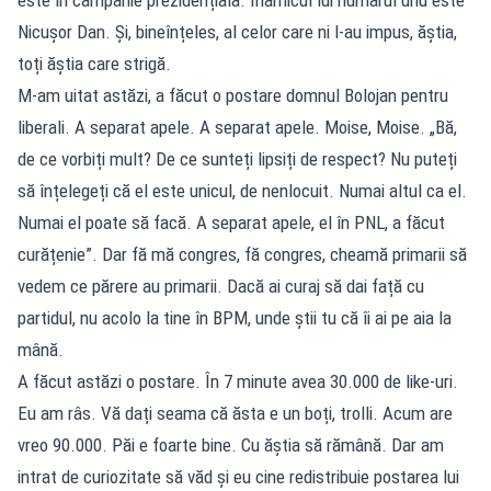
Nicușor Dan. Și, bineînțeles, al celor care ni l-au impus, ăștia,
toți ăștia care strigă.
M-am uitat astăzi, a făcut o postare domnul Bolojan pentru
liberali. A separat apele. A separat apele. Moise, Moise. „Bă,
de ce vorbiți mult? De ce sunteți lipsiți de respect? Nu puteți
să înțelegeți că el este unicul, de nenlocuit. Numai altul ca el.
Numai el poate să facă. A separat apele, el în PNL, a făcut
curățenie”. Dar fă mă congres, fă congres, cheamă primarii să
vedem ce părere au primarii. Dacă ai curaj să dai față cu
partidul, nu acolo la tine în BPM, unde știi tu că îi ai pe aia la
mână.
A făcut astăzi o postare. În 7 minute avea 30.000 de like-uri.
Eu am râs. Vă dați seama că ăsta e un boți, trolli. Acum are
vreo 90.000. Păi e foarte bine. Cu ăștia să rămână. Dar am
intrat de curiozitate să văd și eu cine redistribuie postarea lui