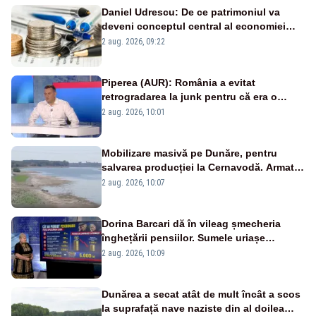
Daniel Udrescu: De ce patrimoniul va
deveni conceptul central al economiei
viitoare?
2 aug. 2026, 09:22
Piperea (AUR): România a evitat
retrogradarea la junk pentru că era o
catastrofă pentru bănci și fondurile de
2 aug. 2026, 10:01
pensii
Mobilizare masivă pe Dunăre, pentru
salvarea producției la Cernavodă. Armata
va detona o stâncă și va devia apa
2 aug. 2026, 10:07
fluviului - IMAGINI AERIENE
Dorina Barcari dă în vileag șmecheria
înghețării pensiilor. Sumele uriașe
pierdute de fiecare român
2 aug. 2026, 10:09
Dunărea a secat atât de mult încât a scos
la suprafață nave naziste din al doilea