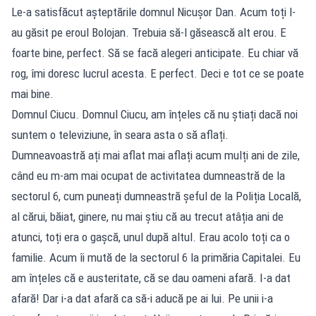
Le-a satisfăcut așteptările domnul Nicușor Dan. Acum toți l-
au găsit pe eroul Bolojan. Trebuia să-l găsească alt erou. E
foarte bine, perfect. Să se facă alegeri anticipate. Eu chiar vă
rog, îmi doresc lucrul acesta. E perfect. Deci e tot ce se poate
mai bine.
Domnul Ciucu. Domnul Ciucu, am înțeles că nu știați dacă noi
suntem o televiziune, în seara asta o să aflați.
Dumneavoastră ați mai aflat mai aflați acum mulți ani de zile,
când eu m-am mai ocupat de activitatea dumneastră de la
sectorul 6, cum puneați dumneastră șeful de la Poliția Locală,
al cărui, băiat, ginere, nu mai știu că au trecut atâția ani de
atunci, toți era o gașcă, unul după altul. Erau acolo toți ca o
familie. Acum îi mută de la sectorul 6 la primăria Capitalei. Eu
am înțeles că e austeritate, că se dau oameni afară. I-a dat
afară! Dar i-a dat afară ca să-i aducă pe ai lui. Pe unii i-a