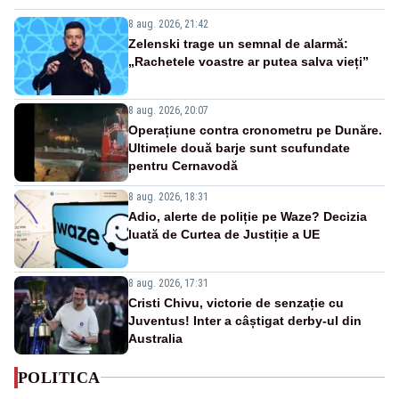
8 aug. 2026, 21:42
Zelenski trage un semnal de alarmă:
„Rachetele voastre ar putea salva vieți”
8 aug. 2026, 20:07
Operațiune contra cronometru pe Dunăre.
Ultimele două barje sunt scufundate
pentru Cernavodă
8 aug. 2026, 18:31
Adio, alerte de poliție pe Waze? Decizia
luată de Curtea de Justiție a UE
8 aug. 2026, 17:31
Cristi Chivu, victorie de senzație cu
Juventus! Inter a câștigat derby-ul din
Australia
POLITICA