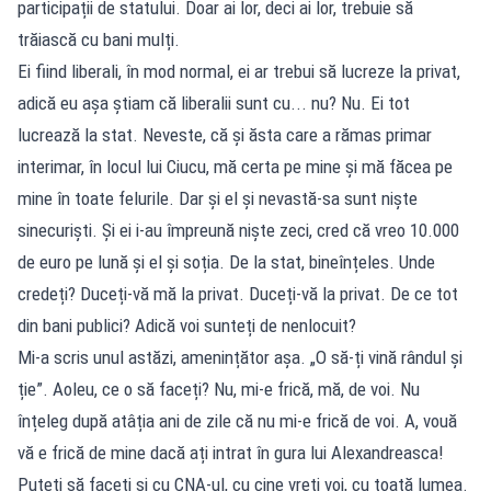
participații de statului. Doar ai lor, deci ai lor, trebuie să
trăiască cu bani mulți.
Ei fiind liberali, în mod normal, ei ar trebui să lucreze la privat,
adică eu așa știam că liberalii sunt cu... nu? Nu. Ei tot
lucrează la stat. Neveste, că și ăsta care a rămas primar
interimar, în locul lui Ciucu, mă certa pe mine și mă făcea pe
mine în toate felurile. Dar și el și nevastă-sa sunt niște
sinecuriști. Și ei i-au împreună niște zeci, cred că vreo 10.000
de euro pe lună și el și soția. De la stat, bineînțeles. Unde
credeți? Duceți-vă mă la privat. Duceți-vă la privat. De ce tot
din bani publici? Adică voi sunteți de nenlocuit?
Mi-a scris unul astăzi, amenințător așa. „O să-ți vină rândul și
ție”. Aoleu, ce o să faceți? Nu, mi-e frică, mă, de voi. Nu
înțeleg după atâția ani de zile că nu mi-e frică de voi. A, vouă
vă e frică de mine dacă ați intrat în gura lui Alexandreasca!
Puteți să faceți și cu CNA-ul, cu cine vreți voi, cu toată lumea.