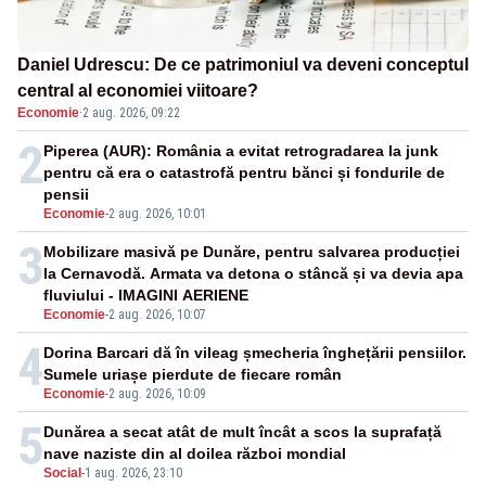
Daniel Udrescu: De ce patrimoniul va deveni conceptul
central al economiei viitoare?
Economie
·
2 aug. 2026, 09:22
2
Piperea (AUR): România a evitat retrogradarea la junk
pentru că era o catastrofă pentru bănci și fondurile de
pensii
Economie
-
2 aug. 2026, 10:01
3
Mobilizare masivă pe Dunăre, pentru salvarea producției
la Cernavodă. Armata va detona o stâncă și va devia apa
fluviului - IMAGINI AERIENE
Economie
-
2 aug. 2026, 10:07
4
Dorina Barcari dă în vileag șmecheria înghețării pensiilor.
Sumele uriașe pierdute de fiecare român
Economie
-
2 aug. 2026, 10:09
5
Dunărea a secat atât de mult încât a scos la suprafață
nave naziste din al doilea război mondial
Social
-
1 aug. 2026, 23:10