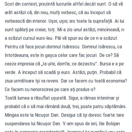
Scot din context, prezintă lucrurile altfel decât sunt. O să vă
arăt astăzi că, din nou, mulți vorbesc, că au început să
vorbească din interior. Ușor, ușor, ies toate la suprafață. Ai lui
sunt spălați pe creier, toți. Mi-a zis unul astăzi, mincinoasă, n-
a scăzut cursul euro-leu. Păi vă spun eu de ce n-a scăzut.
Pentru că face jocuri domnul Isărescu. Domnul Isărescu, ca
întotdeauna, este în gașca celor care fac jocuri. De ce? Să
ceeze impresia că „Ia uite, dom'le, ce dezastru”. Bursa e e pe
verde. A început să scadă și euro. Astăzi, puțin. Probabil că
ziua următoare își va reveni. Dar ce facem cu toată economia?
Ce facem cu nenorocirea pe care ați produs-o?
Toată lumea a răsuflat ușurată. Sigur, a rămas interimar și
probabil că o să mai rămână două, trei, poate patru săptămâni.
Mingea este la Nicușor Dan. Desigur că își doresc foarte tare
suspendarea lui Nicușor Dan. V-am spus de ieri, Ilie Bolojan
este în campanie prezidențială. Inamicul lui numărul unu este