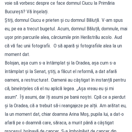
voie să vorbesc despre ce face domnul Ciucu la Primăria
București? Vă înșelați.
Știți, domnul Ciucu e prieten și cu domnul Băluță. V-am spus
eu, pe ea a trecut bugetul. Acum, domnul Băluță, domnule, mai
ușor prin parcurile alea, cârciumile prin Herăstrău acolo. Aud
că vă fac unii fotografii. O să apară și fotografiile alea la un
moment dat.
Bolojan, așa cum s-a întâmplat și la Oradea, așa cum s-a
întâmplat și la Senat, știți, a făcut el reformă, a dat afară
oameni, a restructurat. Oamenii au câștigat în instanță pentru
că, bineînțeles că el nu aplică legea. „Așa vreau eu și mi
asum”. Îți asumi, dar îți asumi pe banii noștri. Cpă ce a pierdut
și la Oradea, că a trebuit să-i reangajeze pe alții. Am arătat eu,
la un moment dat, chiar doamna Arina Moș, pupila lui, a dat-o
afară pe o doamnă care, săraca, a murit până a câștigat
procesul, bolnavă de cancer. S-a îmbolnăvit de cancer din