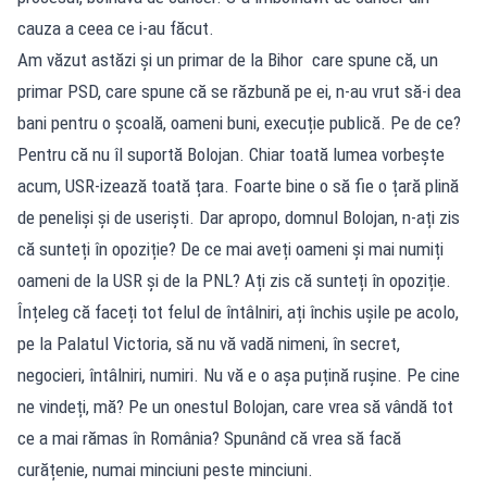
cauza a ceea ce i-au făcut.
Am văzut astăzi și un primar de la Bihor care spune că, un
primar PSD, care spune că se răzbună pe ei, n-au vrut să-i dea
bani pentru o școală, oameni buni, execuție publică. Pe de ce?
Pentru că nu îl suportă Bolojan. Chiar toată lumea vorbește
acum, USR-izează toată țara. Foarte bine o să fie o țară plină
de peneliși și de useriști. Dar apropo, domnul Bolojan, n-ați zis
că sunteți în opoziție? De ce mai aveți oameni și mai numiți
oameni de la USR și de la PNL? Ați zis că sunteți în opoziție.
Înțeleg că faceți tot felul de întâlniri, ați închis ușile pe acolo,
pe la Palatul Victoria, să nu vă vadă nimeni, în secret,
negocieri, întâlniri, numiri. Nu vă e o așa puțină rușine. Pe cine
ne vindeți, mă? Pe un onestul Bolojan, care vrea să vândă tot
ce a mai rămas în România? Spunând că vrea să facă
curățenie, numai minciuni peste minciuni.