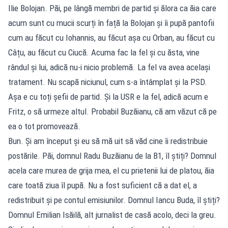
Ilie Bolojan. Păi, pe lângă membri de partid și ălora ca ăia care
acum sunt cu mucii scurți în față la Bolojan și îi pupă pantofii
cum au făcut cu Iohannis, au făcut așa cu Orban, au făcut cu
Câțu, au făcut cu Ciucă. Acuma fac la fel și cu ăsta, vine
rândul și lui, adică nu-i nicio problemă. La fel va avea același
tratament. Nu scapă niciunul, cum s-a întâmplat și la PSD.
Așa e cu toți șefii de partid. Și la USR e la fel, adică acum e
Fritz, o să urmeze altul. Probabil Buzăianu, că am văzut că pe
ea o tot promovează.
Bun. Și am început și eu să mă uit să văd cine îi redistribuie
postările. Păi, domnul Radu Buzăianu de la B1, îl știți? Domnul
acela care murea de grija mea, el cu prietenii lui de platou, ăia
care toată ziua îl pupă. Nu a fost suficient că a dat el, a
redistribuit și pe contul emisiunilor. Domnul Iancu Buda, îl știți?
Domnul Emilian Isăilă, alt jurnalist de casă acolo, deci la greu.