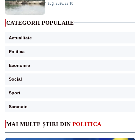
război mondial
1 aug. 2026, 23:10
CATEGORII POPULARE
Actualitate
Politica
Economie
Social
Sport
Sanatate
MAI MULTE ȘTIRI DIN
POLITICA