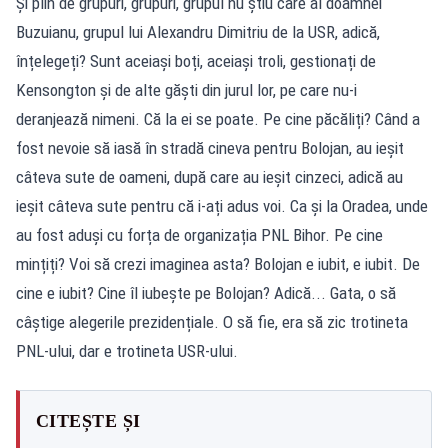
Și plin de grupuri, grupuri, grupul nu știu care al doamnei
Buzuianu, grupul lui Alexandru Dimitriu de la USR, adică,
înțelegeți? Sunt aceiași boți, aceiași troli, gestionați de
Kensongton și de alte găști din jurul lor, pe care nu-i
deranjează nimeni. Că la ei se poate. Pe cine păcăliți? Când a
fost nevoie să iasă în stradă cineva pentru Bolojan, au ieșit
câteva sute de oameni, după care au ieșit cinzeci, adică au
ieșit câteva sute pentru că i-ați adus voi. Ca și la Oradea, unde
au fost aduși cu forța de organizația PNL Bihor. Pe cine
mințiți? Voi să crezi imaginea asta? Bolojan e iubit, e iubit. De
cine e iubit? Cine îl iubește pe Bolojan? Adică... Gata, o să
câștige alegerile prezidențiale. O să fie, era să zic trotineta
PNL-ului, dar e trotineta USR-ului.
CITEȘTE ȘI