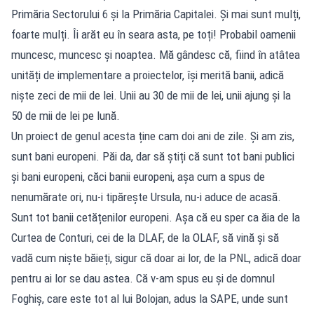
Primăria Sectorului 6 și la Primăria Capitalei. Și mai sunt mulți,
foarte mulți. Îi arăt eu în seara asta, pe toți! Probabil oamenii
muncesc, muncesc și noaptea. Mă gândesc că, fiind în atâtea
unități de implementare a proiectelor, își merită banii, adică
niște zeci de mii de lei. Unii au 30 de mii de lei, unii ajung și la
50 de mii de lei pe lună.
Un proiect de genul acesta ține cam doi ani de zile. Și am zis,
sunt bani europeni. Păi da, dar să știți că sunt tot bani publici
și bani europeni, căci banii europeni, așa cum a spus de
nenumărate ori, nu-i tipărește Ursula, nu-i aduce de acasă.
Sunt tot banii cetățenilor europeni. Așa că eu sper ca ăia de la
Curtea de Conturi, cei de la DLAF, de la OLAF, să vină și să
vadă cum niște băieți, sigur că doar ai lor, de la PNL, adică doar
pentru ai lor se dau astea. Că v-am spus eu și de domnul
Foghiș, care este tot al lui Bolojan, adus la SAPE, unde sunt