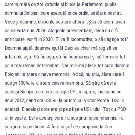
care număra de zor voturile și bilele la Parlament, pupila
domnului Bolojan, care execută orice ordin, astăzi a postat.
Vedeți, doamne, chipurile postare altora. „Știu că acum avem
ce să votăm în 2028. Alegerile prezidențiale, dacă nu o fi
anticipate, vor fi în 2030. El va fi locomotiva, o să câștige tot”.
Doamne ajută, doamne ajută! Deci eu chiar mă rog să se
întâmple așa. Să fie așa, să fie neomarxist și să termine tot
ce a mai rămas determinat. Dar mie îmi place tot cum domnul
Bolojan i-a șters cineva memoria. Adică, nu știu, ălora care-l
susțin 100%, le-a șters cineva memoria. Să știți că este
același Bolojan care era cu sigla USL în spate, începând cu
anul 2012, când era USL-ul la putere cu Victor Ponta. Deci e
acelaşi. E acelaşi care era şi pe afişele USL-ului. Tot cu PSD-
ul în spate. Este acelaşi care l-a susţinut şi pe Iohannis, l-a
susţinut şi pe Ciucă. A fost şi şef de campanie la Crin