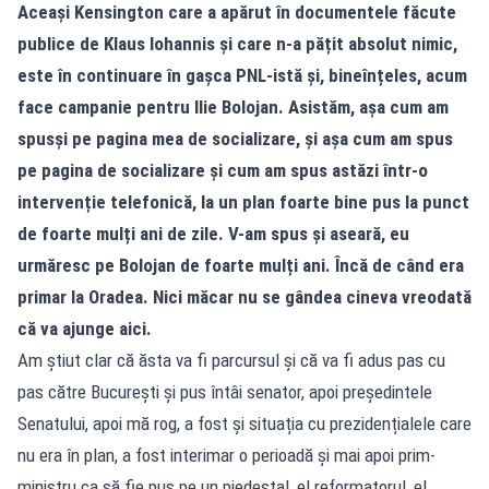
Aceași Kensington care a apărut în documentele făcute
publice de Klaus Iohannis și care n-a pățit absolut nimic,
este în continuare în gașca PNL-istă și, bineînțeles, acum
face campanie pentru Ilie Bolojan. Asistăm, așa cum am
spusși pe pagina mea de socializare, și așa cum am spus
pe pagina de socializare și cum am spus astăzi într-o
intervenție telefonică, la un plan foarte bine pus la punct
de foarte mulți ani de zile. V-am spus și aseară, eu
urmăresc pe Bolojan de foarte mulți ani. Încă de când era
primar la Oradea. Nici măcar nu se gândea cineva vreodată
că va ajunge aici.
Am știut clar că ăsta va fi parcursul și că va fi adus pas cu
pas către București și pus întâi senator, apoi președintele
Senatului, apoi mă rog, a fost și situația cu prezidențialele care
nu era în plan, a fost interimar o perioadă și mai apoi prim-
ministru ca să fie pus pe un piedestal, el reformatorul, el