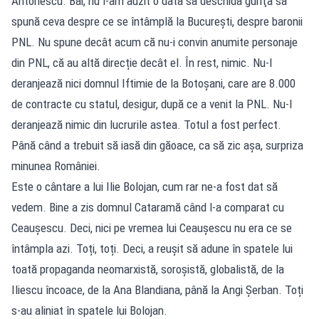
Antonescu. Băi, nu l-am auzit o dată să deschidă guriţa să
spună ceva despre ce se întâmplă la Bucureşti, despre baronii
PNL. Nu spune decât acum că nu-i convin anumite personaje
din PNL, că au altă direcție decât el. În rest, nimic. Nu-l
deranjează nici domnul Iftimie de la Botoșani, care are 8.000
de contracte cu statul, desigur, după ce a venit la PNL. Nu-l
deranjează nimic din lucrurile astea. Totul a fost perfect.
Până când a trebuit să iasă din găoace, ca să zic așa, surpriza
minunea României.
Este o cântare a lui Ilie Bolojan, cum rar ne-a fost dat să
vedem. Bine a zis domnul Cataramă când l-a comparat cu
Ceaușescu. Deci, nici pe vremea lui Ceaușescu nu era ce se
întâmpla azi. Toți, toți. Deci, a reușit să adune în spatele lui
toată propaganda neomarxistă, soroșistă, globalistă, de la
Iliescu încoace, de la Ana Blandiana, până la Angi Șerban. Toți
s-au aliniat în spatele lui Bolojan.