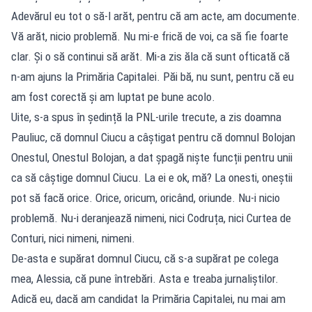
Adevărul eu tot o să-l arăt, pentru că am acte, am documente.
Vă arăt, nicio problemă. Nu mi-e frică de voi, ca să fie foarte
clar. Și o să continui să arăt. Mi-a zis ăla că sunt ofticată că
n-am ajuns la Primăria Capitalei. Păi bă, nu sunt, pentru că eu
am fost corectă și am luptat pe bune acolo.
Uite, s-a spus în ședință la PNL-urile trecute, a zis doamna
Pauliuc, că domnul Ciucu a câștigat pentru că domnul Bolojan
Onestul, Onestul Bolojan, a dat șpagă niște funcții pentru unii
ca să câștige domnul Ciucu. La ei e ok, mă? La onesti, oneștii
pot să facă orice. Orice, oricum, oricând, oriunde. Nu-i nicio
problemă. Nu-i deranjează nimeni, nici Codruța, nici Curtea de
Conturi, nici nimeni, nimeni.
De-asta e supărat domnul Ciucu, că s-a supărat pe colega
mea, Alessia, că pune întrebări. Asta e treaba jurnaliștilor.
Adică eu, dacă am candidat la Primăria Capitalei, nu mai am