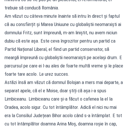
trebuie să conducă România.
Am văzut cu câteva minute înainte să intru în direct și faptul
că au consființit și Marea Uniuune cu globaliștii neomarxiști ai
domnului Fritz, sunt împreună, m-am liniștit, nu avem niciun
dubiu că este așa. Este ceva îngrozitor pentru un partid ca
Partid Național Liberal, el fiind un partid conservator, să
meargă împreună cu globaliștii neomarxiști pe același drum. E
parcursul pe care ei l-au ales de foarte multă vreme și le place
foarte tare acolo. Le urez succes.
Astăzi însă am văzut că domnul Bolojan a mers mai departe, a
separat apele, că el e Moise, doar știți că așa i-a spus
Limbiceanu. Limbiceanu care și-a făcut o cafenea la el la
Oradea, acolo sigur. Cu tot întâmplător. Adică el nici nu mai
era la Consiliul Județean Bihor acolo când s-a întâmplat. E tot
cu tot întâmplător doamna Arina Moș, doamna roșie în cap,