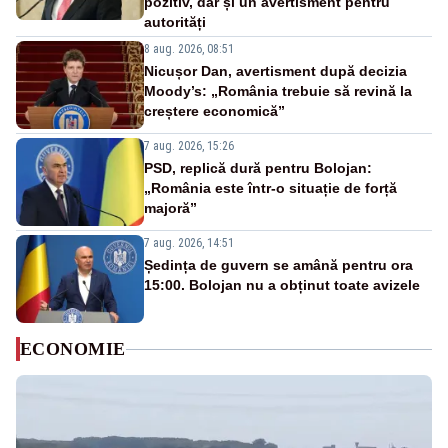
pozitiv, dar și un avertisment pentru
autorități
8 aug. 2026, 08:51
Nicușor Dan, avertisment după decizia
Moody’s: „România trebuie să revină la
creștere economică”
7 aug. 2026, 15:26
PSD, replică dură pentru Bolojan:
„România este într-o situație de forță
majoră”
7 aug. 2026, 14:51
Ședința de guvern se amână pentru ora
15:00. Bolojan nu a obținut toate avizele
ECONOMIE