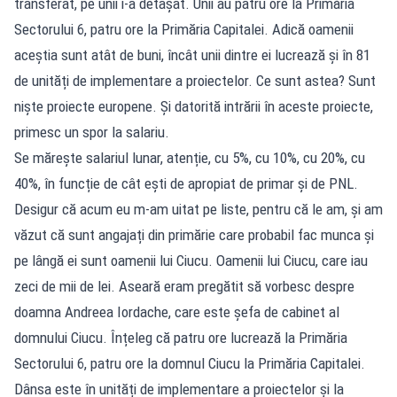
transferat, pe unii i-a detașat. Unii au patru ore la Primăria
Sectorului 6, patru ore la Primăria Capitalei. Adică oamenii
aceștia sunt atât de buni, încât unii dintre ei lucrează și în 81
de unități de implementare a proiectelor. Ce sunt astea? Sunt
niște proiecte europene. Și datorită intrării în aceste proiecte,
primesc un spor la salariu.
Se mărește salariul lunar, atenție, cu 5%, cu 10%, cu 20%, cu
40%, în funcție de cât ești de apropiat de primar și de PNL.
Desigur că acum eu m-am uitat pe liste, pentru că le am, și am
văzut că sunt angajați din primărie care probabil fac munca și
pe lângă ei sunt oamenii lui Ciucu. Oamenii lui Ciucu, care iau
zeci de mii de lei. Aseară eram pregătit să vorbesc despre
doamna Andreea Iordache, care este șefa de cabinet al
domnului Ciucu. Înțeleg că patru ore lucrează la Primăria
Sectorului 6, patru ore la domnul Ciucu la Primăria Capitalei.
Dânsa este în unități de implementare a proiectelor și la