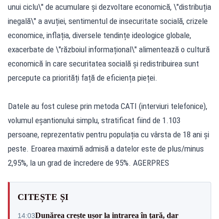
unui ciclu\" de acumulare și dezvoltare economică, \"distribuția
inegală\" a avuției, sentimentul de insecuritate socială, crizele
economice, inflația, diversele tendințe ideologice globale,
exacerbate de \"războiul informațional\" alimentează o cultură
economică în care securitatea socială și redistribuirea sunt
percepute ca priorități față de eficiența pieței.
Datele au fost culese prin metoda CATI (interviuri telefonice),
volumul eșantionului simplu, stratificat fiind de 1.103
persoane, reprezentativ pentru populația cu vârsta de 18 ani și
peste. Eroarea maximă admisă a datelor este de plus/minus
2,95%, la un grad de încredere de 95%. AGERPRES
CITEȘTE ȘI
Dunărea crește ușor la intrarea în țară, dar
14:03