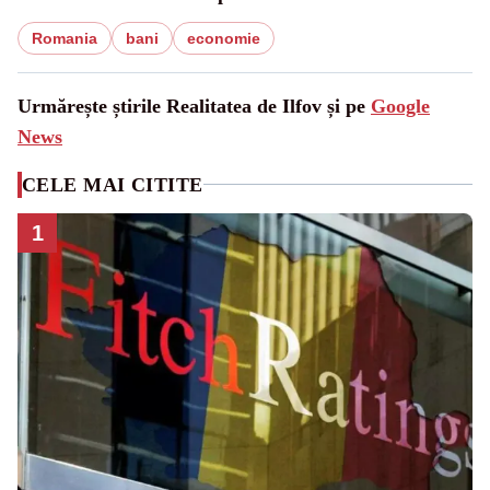
Romania
bani
economie
Urmărește știrile Realitatea de Ilfov și pe
Google
News
CELE MAI CITITE
1