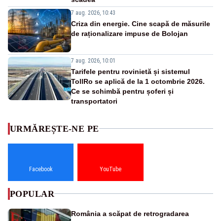
7 aug. 2026, 10:43
Criza din energie. Cine scapă de măsurile
de raționalizare impuse de Bolojan
7 aug. 2026, 10:01
Tarifele pentru rovinietă și sistemul
TollRo se aplică de la 1 octombrie 2026.
Ce se schimbă pentru șoferi și
transportatori
URMĂREȘTE-NE PE
Facebook
YouTube
POPULAR
România a scăpat de retrogradarea