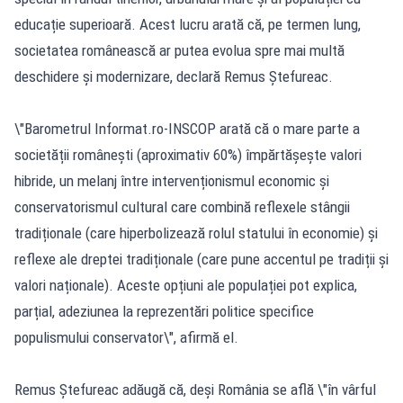
educație superioară. Acest lucru arată că, pe termen lung,
societatea românească ar putea evolua spre mai multă
deschidere și modernizare, declară Remus Ștefureac.
\"Barometrul Informat.ro-INSCOP arată că o mare parte a
societății românești (aproximativ 60%) împărtășește valori
hibride, un melanj între intervenționismul economic și
conservatorismul cultural care combină reflexele stângii
tradiționale (care hiperbolizează rolul statului în economie) și
reflexe ale dreptei tradiționale (care pune accentul pe tradiții și
valori naționale). Aceste opțiuni ale populației pot explica,
parțial, adeziunea la reprezentări politice specifice
populismului conservator\", afirmă el.
Remus Ștefureac adăugă că, deși România se află \"în vârful