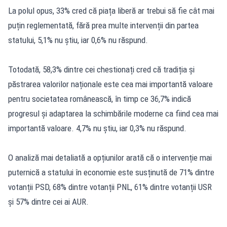
La polul opus, 33% cred că piața liberă ar trebui să fie cât mai
puțin reglementată, fără prea multe intervenții din partea
statului, 5,1% nu știu, iar 0,6% nu răspund.
Totodată, 58,3% dintre cei chestionați cred că tradiția și
păstrarea valorilor naționale este cea mai importantă valoare
pentru societatea românească, în timp ce 36,7% indică
progresul și adaptarea la schimbările moderne ca fiind cea mai
importantă valoare. 4,7% nu știu, iar 0,3% nu răspund.
O analiză mai detaliată a opțiunilor arată că o intervenție mai
puternică a statului în economie este susținută de 71% dintre
votanții PSD, 68% dintre votanții PNL, 61% dintre votanții USR
și 57% dintre cei ai AUR.