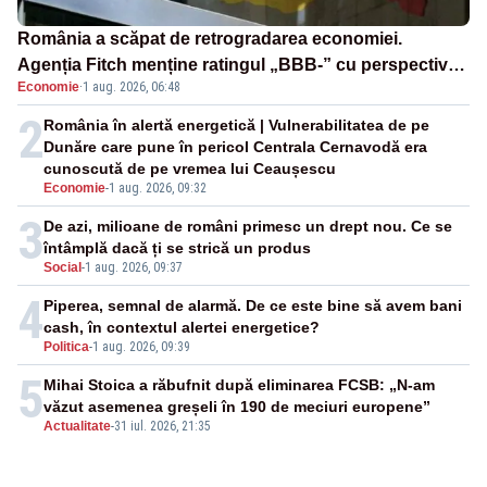
România a scăpat de retrogradarea economiei.
Agenția Fitch menține ratingul „BBB-” cu perspectivă
Economie
·
1 aug. 2026, 06:48
negativă
2
România în alertă energetică | Vulnerabilitatea de pe
Dunăre care pune în pericol Centrala Cernavodă era
cunoscută de pe vremea lui Ceaușescu
Economie
-
1 aug. 2026, 09:32
3
De azi, milioane de români primesc un drept nou. Ce se
întâmplă dacă ți se strică un produs
Social
-
1 aug. 2026, 09:37
4
Piperea, semnal de alarmă. De ce este bine să avem bani
cash, în contextul alertei energetice?
Politica
-
1 aug. 2026, 09:39
5
Mihai Stoica a răbufnit după eliminarea FCSB: „N-am
văzut asemenea greșeli în 190 de meciuri europene”
Actualitate
-
31 iul. 2026, 21:35