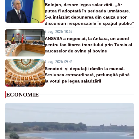
Bolojan, despre legea salarizării: „Ar
putea fi adoptată în perioada următoare.
S-a întârziat depunerea din cauza unor
discursuri iresponsabile în spaţiul public”
7 aug. 2026, 10:57
ANSVSA a negociat, la Ankara, un acord
pentru facilitarea tranzitului prin Turcia al
carcaselor de ovine și bovine
7 aug. 2026, 09:49
Senatorii și deputații rămân la muncă.
Sesiunea extraordinară, prelungită până
la votul pe legea salarizării
ECONOMIE