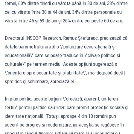
femei, 60% dintre tinerii cu vârsta până în 30 de ani, 38% dintre
cei cu vârsta între 30 și 44 de ani, 34% dintre persoanele cu
vârsta între 45 și 59 de ani și 26% dintre cei peste 60 de ani.
Directorul INSCOP Research, Remus Ștefureac, precizează că
datele barometrului arată o \"polarizare generațională și
educațională\" care se poate traduce în \"clivaje politice și
culturale\" pe termen mediu. Aceste opțiuni sugerează o
\"orientare spre securitate și stabilitate\", mai degrabă decât
spre risc și schimbare, apreciază el.
În plan politic, aceste opțiuni \"creează, aparent, un teren
fertil\" pentru partide sau lideri care promit protecție socială și
identitate națională. Totuși, aproape 4 din 10 români pun
accent pe progres și modernizare, iar aceștia se regăsesc în
special în rândul tinerilor, urbanului mare și al populației cu