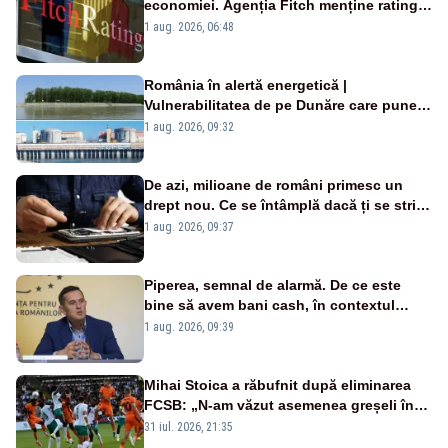
economiei. Agenția Fitch menține ratingul
„BBB-” cu perspectivă negativă
1 aug. 2026, 06:48
România în alertă energetică |
Vulnerabilitatea de pe Dunăre care pune
în pericol Centrala Cernavodă era
1 aug. 2026, 09:32
cunoscută de pe vremea lui Ceaușescu
De azi, milioane de români primesc un
drept nou. Ce se întâmplă dacă ți se strică
un produs
1 aug. 2026, 09:37
Piperea, semnal de alarmă. De ce este
bine să avem bani cash, în contextul
alertei energetice?
1 aug. 2026, 09:39
Mihai Stoica a răbufnit după eliminarea
FCSB: „N-am văzut asemenea greșeli în
190 de meciuri europene”
31 iul. 2026, 21:35