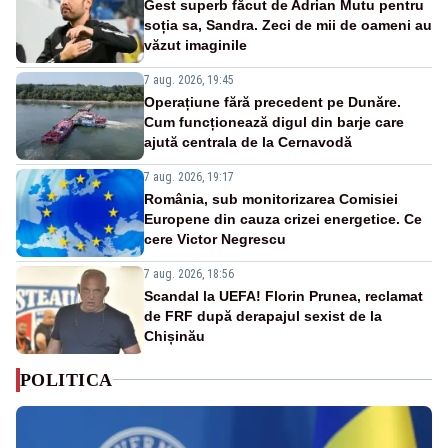
Gest superb făcut de Adrian Mutu pentru
soția sa, Sandra. Zeci de mii de oameni au
văzut imaginile
7 aug. 2026, 19:45
Operațiune fără precedent pe Dunăre.
Cum funcționează digul din barje care
ajută centrala de la Cernavodă
7 aug. 2026, 19:17
România, sub monitorizarea Comisiei
Europene din cauza crizei energetice. Ce
cere Victor Negrescu
7 aug. 2026, 18:56
Scandal la UEFA! Florin Prunea, reclamat
de FRF după derapajul sexist de la
Chișinău
POLITICA