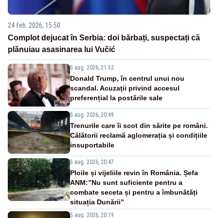
24 feb. 2026, 15:50
Complot dejucat în Serbia: doi bărbați, suspectați că
plănuiau asasinarea lui Vučić
5 aug. 2026, 21:52
Donald Trump, în centrul unui nou
scandal. Acuzații privind accesul
preferențial la postările sale
5 aug. 2026, 20:49
Trenurile care îi scot din sărite pe români.
Călătorii reclamă aglomerația și condițiile
insuportabile
5 aug. 2026, 20:47
Ploile și vijeliile revin în România. Șefa
ANM:”Nu sunt suficiente pentru a
combate seceta și pentru a îmbunătăți
situația Dunării”
5 aug. 2026, 20:19