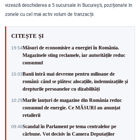
vizează deschiderea a 5 sucursale în București, poziționate în
zonele cu cel mai activ volum de tranzacții.
CITEȘTE ȘI
Măsuri de economisire a energiei în România.
19:54
Magazinele sting reclamele, iar autoritățile reduc
consumul
Banii intră mai devreme pentru milioane de
15:03
români: când se plătesc alocațiile, indemnizațiile și
drepturile persoanelor cu dizabilități
Marile lanțuri de magazine din România reduc
10:29
consumul de energie. Ce MĂSURI au anunțat
retailerii
Scandal în Parlament pe tema centralelor pe
09:46
cărbune. Vot decisiv în Camera Deputaților