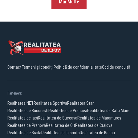
Parteneri:
Realitatea.NET
Realitatea Sportiva
Realitatea Star
Realitatea de Bucuresti
Realitatea de Vrancea
Realitatea de Satu Mare
Realitatea de Iasi
Realitatea de Suceava
Realitatea de Maramures
Realitatea de Prahova
Realitatea de Olt
Realitatea de Craiova
Realitatea de Braila
Realitatea de Ialomita
Realitatea de Bacau
© 2026 PHG Media Invest LLC
Facebook
YouTube