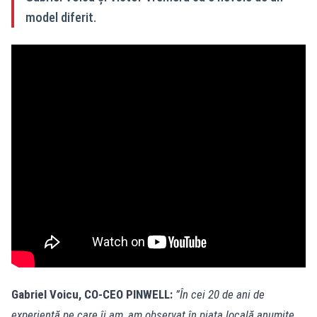
model diferit.
Gabriel Voicu, CO-CEO PINWELL:
”În cei 20 de ani de
experiență pe care îi am, am observat în piața locală anumite