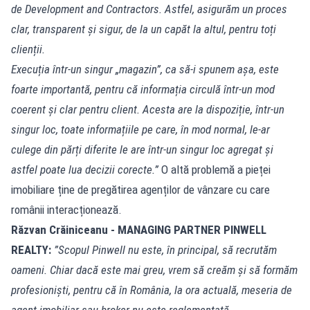
de Development and Contractors. Astfel, asigurăm un proces
clar, transparent și sigur, de la un capăt la altul, pentru toți
clienții.
Execuția într-un singur „magazin”, ca să-i spunem așa, este
foarte importantă, pentru că informația circulă într-un mod
coerent și clar pentru client. Acesta are la dispoziție, într-un
singur loc, toate informațiile pe care, în mod normal, le-ar
culege din părți diferite le are într-un singur loc agregat și
astfel poate lua decizii corecte.”
O altă problemă a pieței
imobiliare ține de pregătirea agenților de vânzare cu care
românii interacționează.
Răzvan Crăiniceanu - MANAGING PARTNER PINWELL
REALTY:
”Scopul Pinwell nu este, în principal, să recrutăm
oameni. Chiar dacă este mai greu, vrem să creăm și să formăm
profesioniști, pentru că în România, la ora actuală, meseria de
agent imobiliar sau broker nu este reglementată.