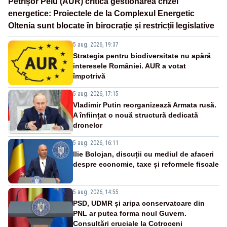
Petrișor Peiu (AUR) critică gestionarea crizei
energetice: Proiectele de la Complexul Energetic
Oltenia sunt blocate în birocrație și restricții legislative
5 aug. 2026, 19:37
Strategia pentru biodiversitate nu apără
interesele României. AUR a votat
împotrivă
5 aug. 2026, 17:15
Vladimir Putin reorganizează Armata rusă.
A înființat o nouă structură dedicată
dronelor
5 aug. 2026, 16:11
Ilie Bolojan, discuții cu mediul de afaceri
despre economie, taxe și reformele fiscale
5 aug. 2026, 14:55
PSD, UDMR și aripa conservatoare din
PNL ar putea forma noul Guvern.
Consultări cruciale la Cotroceni