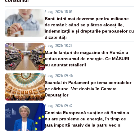
consumul
5 aug. 2026, 15:03
Banii intră mai devreme pentru milioane
de români: când se plătesc alocațiile,
indemnizațiile și drepturile persoanelor cu
dizabilități
5 aug. 2026, 10:29
Marile lanțuri de magazine din România
reduc consumul de energie. Ce MĂSURI
au anunțat retailerii
5 aug. 2026, 09:46
Scandal în Parlament pe tema centralelor
pe cărbune. Vot decisiv în Camera
Deputaților
5 aug. 2026, 09:42
Comisia Europeană susține că România
nu are probleme cu energia, în timp ce
țara importă masiv de la patru vecini