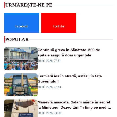
URMĂREȘTE-NE PE
Facebook
YouTube
POPULAR
Continuă greva în Sănătate. 500 de
spitale asigură doar urgențele
30 iul. 2026, 07:51
Fermierii ies în stradă, astăzi, în fața
Guvernului!
30 iul. 2026, 07:54
Manevră mascată. Salarii mărite în secret
la Ministerul Dezvoltării în timp ce medicii
ies în stradă
30 iul. 2026, 08:00