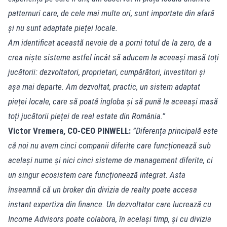
patternuri care, de cele mai multe ori, sunt importate din afară
și nu sunt adaptate pieței locale.
Am identificat această nevoie de a porni totul de la zero, de a
crea niște sisteme astfel încât să aducem la aceeași masă toți
jucătorii: dezvoltatori, proprietari, cumpărători, investitori și
așa mai departe. Am dezvoltat, practic, un sistem adaptat
pieței locale, care să poată îngloba și să pună la aceeași masă
toți jucătorii pieței de real estate din România.”
Victor Vremera, CO-CEO PINWELL:
”Diferența principală este
că noi nu avem cinci companii diferite care funcționează sub
același nume și nici cinci sisteme de management diferite, ci
un singur ecosistem care funcționează integrat. Asta
înseamnă că un broker din divizia de realty poate accesa
instant expertiza din finance. Un dezvoltator care lucrează cu
Income Advisors poate colabora, în același timp, și cu divizia