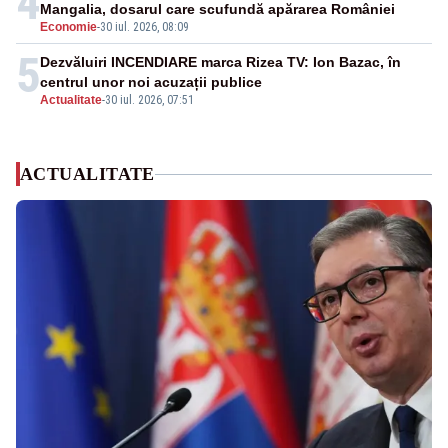
4
Mangalia, dosarul care scufundă apărarea României
Economie
-
30 iul. 2026, 08:09
5
Dezvăluiri INCENDIARE marca Rizea TV: Ion Bazac, în
centrul unor noi acuzații publice
Actualitate
-
30 iul. 2026, 07:51
ACTUALITATE