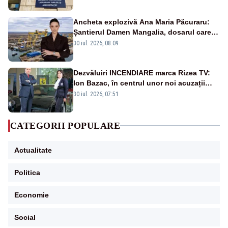
Ancheta explozivă Ana Maria Păcuraru:
Șantierul Damen Mangalia, dosarul care
scufundă apărarea României
30 iul. 2026, 08:09
Dezvăluiri INCENDIARE marca Rizea TV:
Ion Bazac, în centrul unor noi acuzații
publice
30 iul. 2026, 07:51
CATEGORII POPULARE
Actualitate
Politica
Economie
Social