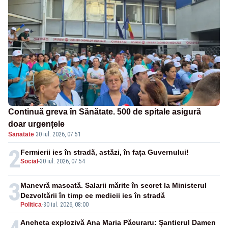
Continuă greva în Sănătate. 500 de spitale asigură
doar urgențele
Sanatate
·
30 iul. 2026, 07:51
2
Fermierii ies în stradă, astăzi, în fața Guvernului!
Social
-
30 iul. 2026, 07:54
3
Manevră mascată. Salarii mărite în secret la Ministerul
Dezvoltării în timp ce medicii ies în stradă
Politica
-
30 iul. 2026, 08:00
Ancheta explozivă Ana Maria Păcuraru: Șantierul Damen