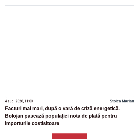
4 aug. 2026, 11:03
Stoica Marian
Facturi mai mari, după o vară de criză energetică.
Bolojan pasează populației nota de plată pentru
importurile costisitoare
Mai Multe
Contact
Termeni și condiții
Politică de confidențialitate
Cod de conduită