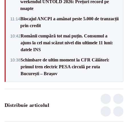
weekendul UNTOLD 2026: Prețuri record pe
noapte
Blocajul ANCPI a amânat peste 5.000 de tranzacții
11:14
prin credit
Românii cumpără tot mai puțin. Consumul a
10:42
ajuns la cel mai scăzut nivel din ultimele 11 luni:
datele INS
Schimbare de ultim moment la CFR Călători:
10:38
primul tren electric PESA circulă pe ruta
București – Brașov
Distribuie articolul