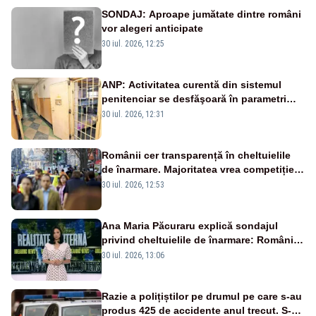
SONDAJ: Aproape jumătate dintre români
vor alegeri anticipate
30 iul. 2026, 12:25
ANP: Activitatea curentă din sistemul
penitenciar se desfăşoară în parametri
normali
30 iul. 2026, 12:31
Românii cer transparență în cheltuielile
de înarmare. Majoritatea vrea competiție
reală și industrie locală – SONDAJ
30 iul. 2026, 12:53
Ana Maria Păcuraru explică sondajul
privind cheltuielile de înarmare: Românii
cer transparență în achiziții și un echilibru
30 iul. 2026, 13:06
între partenerii externi
Razie a polițiștilor pe drumul pe care s-au
produs 425 de accidente anul trecut. S-au