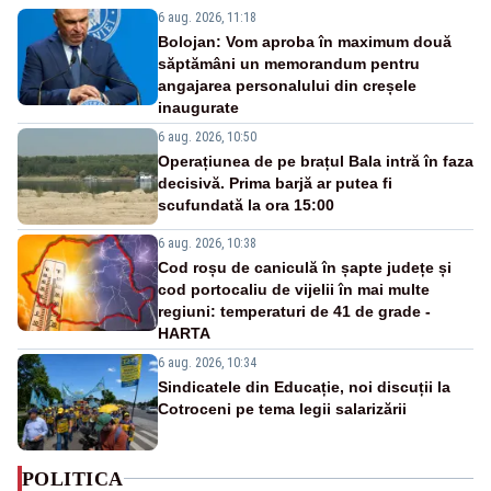
6 aug. 2026, 11:18
Bolojan: Vom aproba în maximum două
săptămâni un memorandum pentru
angajarea personalului din creșele
inaugurate
6 aug. 2026, 10:50
Operațiunea de pe brațul Bala intră în faza
decisivă. Prima barjă ar putea fi
scufundată la ora 15:00
6 aug. 2026, 10:38
Cod roșu de caniculă în șapte județe și
cod portocaliu de vijelii în mai multe
regiuni: temperaturi de 41 de grade -
HARTA
6 aug. 2026, 10:34
Sindicatele din Educație, noi discuții la
Cotroceni pe tema legii salarizării
POLITICA