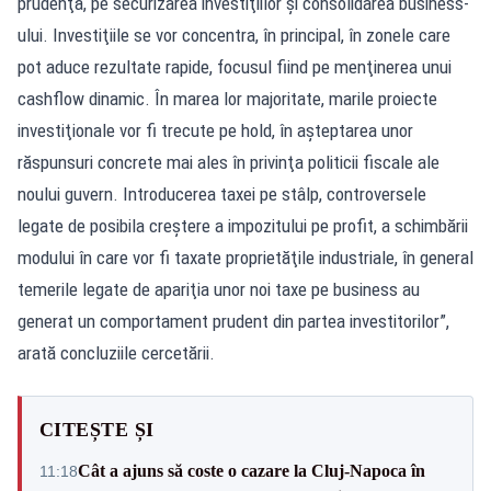
prudenţă, pe securizarea investiţiilor şi consolidarea business-
ului. Investiţiile se vor concentra, în principal, în zonele care
pot aduce rezultate rapide, focusul fiind pe menţinerea unui
cashflow dinamic. În marea lor majoritate, marile proiecte
investiţionale vor fi trecute pe hold, în aşteptarea unor
răspunsuri concrete mai ales în privinţa politicii fiscale ale
noului guvern. Introducerea taxei pe stâlp, controversele
legate de posibila creştere a impozitului pe profit, a schimbării
modului în care vor fi taxate proprietăţile industriale, în general
temerile legate de apariţia unor noi taxe pe business au
generat un comportament prudent din partea investitorilor”,
arată concluziile cercetării.
CITEȘTE ȘI
Cât a ajuns să coste o cazare la Cluj-Napoca în
11:18