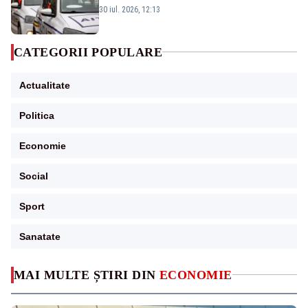
dat aproape 200 de amenzi
30 iul. 2026, 12:13
CATEGORII POPULARE
Actualitate
Politica
Economie
Social
Sport
Sanatate
MAI MULTE ȘTIRI DIN
ECONOMIE