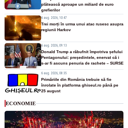
plătească aproape un miliard de euro
grefierilor
6 aug. 2026, 10:47
Trei morți în urma unui atac rusesc asupra
regiunii Harkov
6 aug. 2026, 09:13
Donald Trump a răbufnit împotriva șefului
Pentagonului: președintele, enervat că i
s-ar fi ascuns penuria de rachete – SURSE
6 aug. 2026, 08:35
Primăriile din România trebuie să fie
înrolate în platforma ghiseul.ro până pe
25 august
ECONOMIE