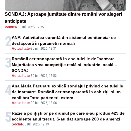
SONDAJ: Aproape jumătate dintre români vor alegeri
anticipate
Politica
·
30 iul. 2026, 12:25
2
ANP: Activitatea curentă din sistemul penitenciar se
desfăşoară în parametri normali
Actualitate
-
30 iul. 2026, 12:31
3
Românii cer transparență în cheltuielile de înarmare.
Majoritatea vrea competiție reală și industrie locală –
SONDAJ
Actualitate
-
30 iul. 2026, 12:53
4
Ana Maria Păcuraru explică sondajul privind cheltuielile
de înarmare: Românii cer transparență în achiziții și un
echilibru între partenerii externi
Actualitate
-
30 iul. 2026, 13:06
5
Razie a polițiștilor pe drumul pe care s-au produs 425 de
accidente anul trecut. S-au dat aproape 200 de amenzi
Social
-
30 iul. 2026, 12:13