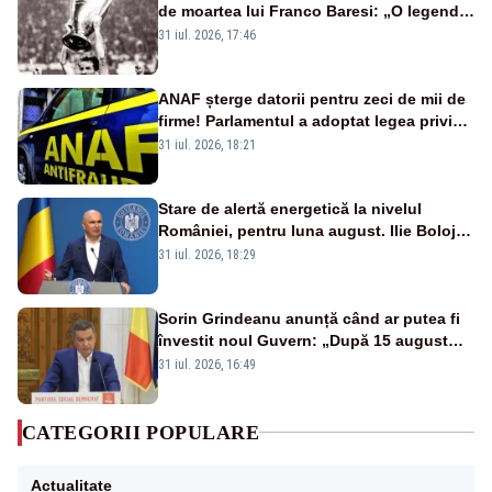
de moartea lui Franco Baresi: „O legendă
a fotbalului mondial”
31 iul. 2026, 17:46
ANAF șterge datorii pentru zeci de mii de
firme! Parlamentul a adoptat legea privind
amnistia fiscală
31 iul. 2026, 18:21
Stare de alertă energetică la nivelul
României, pentru luna august. Ilie Bolojan
a anunțat importuri și posibile restricții –
31 iul. 2026, 18:29
VIDEO
Sorin Grindeanu anunță când ar putea fi
învestit noul Guvern: „După 15 august
sunt șanse mai mari”
31 iul. 2026, 16:49
CATEGORII POPULARE
Actualitate