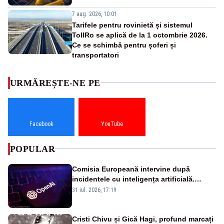
7 aug. 2026, 10:01
Tarifele pentru rovinietă și sistemul
TollRo se aplică de la 1 octombrie 2026.
Ce se schimbă pentru șoferi și
transportatori
URMĂREȘTE-NE PE
Facebook
YouTube
POPULAR
Comisia Europeană intervine după
incidentele cu inteligența artificială.
OpenAI și Anthropic, vizate
31 iul. 2026, 17:19
Cristi Chivu și Gică Hagi, profund marcați