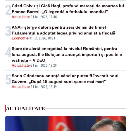
2
Cristi Chivu și Gică Hagi, profund marcați de moartea lui
Franco Baresi: „O legendă a fotbalului mondial”
Actualitate
-
31 iul. 2026, 17:46
3
ANAF șterge datorii pentru zeci de mii de firme!
Parlamentul a adoptat legea privind amnistia fiscală
Economie
-
31 iul. 2026, 18:21
4
Stare de alertă energetică la nivelul României, pentru
luna august. Ilie Bolojan a anunțat importuri și posibile
restricții – VIDEO
Actualitate
-
31 iul. 2026, 18:29
5
Sorin Grindeanu anunță când ar putea fi învestit noul
Guvern: „După 15 august sunt șanse mai mari”
Actualitate
-
31 iul. 2026, 16:49
ACTUALITATE