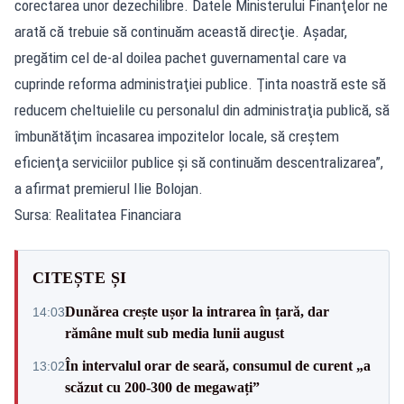
corectarea unor dezechilibre. Datele Ministerului Finanţelor ne
arată că trebuie să continuăm această direcţie. Aşadar,
pregătim cel de-al doilea pachet guvernamental care va
cuprinde reforma administraţiei publice. Ţinta noastră este să
reducem cheltuielile cu personalul din administraţia publică, să
îmbunătăţim încasarea impozitelor locale, să creştem
eficienţa serviciilor publice şi să continuăm descentralizarea”,
a afirmat premierul Ilie Bolojan.
Sursa: Realitatea Financiara
CITEȘTE ȘI
Dunărea crește ușor la intrarea în țară, dar
14:03
rămâne mult sub media lunii august
În intervalul orar de seară, consumul de curent „a
13:02
scăzut cu 200-300 de megawați”