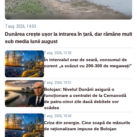
7 aug. 2026, 14:03
Dunărea crește ușor la intrarea în țară, dar rămâne mult
sub media lunii august
7 aug. 2026, 13:02
În intervalul orar de seară, consumul de
curent „a scăzut cu 200-300 de megawați”
7 aug. 2026, 10:51
Bolojan: Nivelul Dunării asigură o
funcționare a centralei de la Cernavodă
de patru-cinci zile dacă debitele vor
scădea
7 aug. 2026, 10:43
Criza din energie. Cine scapă de măsurile
de raționalizare impuse de Bolojan