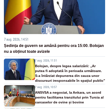
7 aug. 2026, 14:51
Ședința de guvern se amână pentru ora 15:00. Bolojan
nu a obținut toate avizele
7 aug. 2026, 11:51
Bolojan, despre legea salarizării: „Ar
putea fi adoptată în perioada următoare.
S-a întârziat depunerea din cauza unor
discursuri iresponsabile în spaţiul public”
7 aug. 2026, 10:57
ANSVSA a negociat, la Ankara, un acord
pentru facilitarea tranzitului prin Turcia al
carcaselor de ovine și bovine