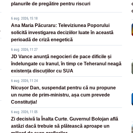
planurile de pregătire pentru riscuri
6 aug. 2026, 15:18
Ana Maria Păcuraru: Televiziunea Poporului
”
solicită investigarea deciziilor luate în această
perioadă de criză enegetică
6 aug. 2026, 11:27
JD Vance anunță negocieri de pace dificile și
îndelungate cu Iranul, în timp ce Teheranul neagă
existența discuțiilor cu SUA
6 aug. 2026, 11:24
Nicușor Dan, suspendat pentru că nu propune
un nume de prim-ministru, așa cum prevede
Constituția!
6 aug. 2026, 11:05
Zi decisivă la Înalta Curte. Guvernul Bolojan află
astăzi dacă trebuie să plătească aproape un