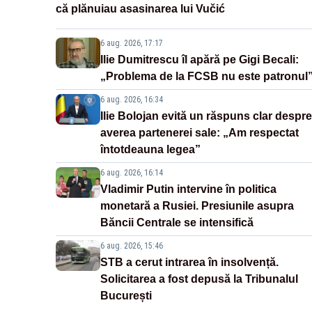
că plănuiau asasinarea lui Vučić
6 aug. 2026, 17:17
Ilie Dumitrescu îl apără pe Gigi Becali:
„Problema de la FCSB nu este patronul
6 aug. 2026, 16:34
Ilie Bolojan evită un răspuns clar despre
averea partenerei sale: „Am respectat
întotdeauna legea”
6 aug. 2026, 16:14
Vladimir Putin intervine în politica
monetară a Rusiei. Presiunile asupra
Băncii Centrale se intensifică
6 aug. 2026, 15:46
STB a cerut intrarea în insolvență.
Solicitarea a fost depusă la Tribunalul
București