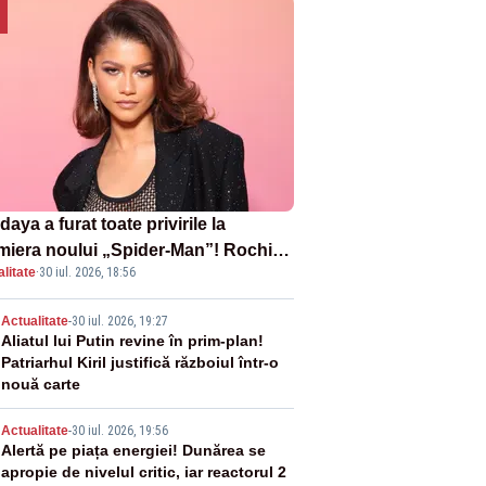
aya a furat toate privirile la
miera noului „Spider-Man”! Rochia
litate
·
30 iul. 2026, 18:56
pirată de pânza de păianjen a făcut
zație
2
Actualitate
-
30 iul. 2026, 19:27
Aliatul lui Putin revine în prim-plan!
Patriarhul Kiril justifică războiul într-o
nouă carte
3
Actualitate
-
30 iul. 2026, 19:56
Alertă pe piața energiei! Dunărea se
apropie de nivelul critic, iar reactorul 2