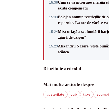
Cum se va întrerupe energia el
15:36
exista compensații
Bolojan anunță restricțiile de c
15:33
repornite. La ore de vârf se v
Miza uriașă a scufundării barj
15:24
„gură de oxigen”
Alexandru Nazare, veste bună: 
15:23
scădea
Distribuie articolul
Mai multe articole despre
austeritate
cub
taxe
scumpi