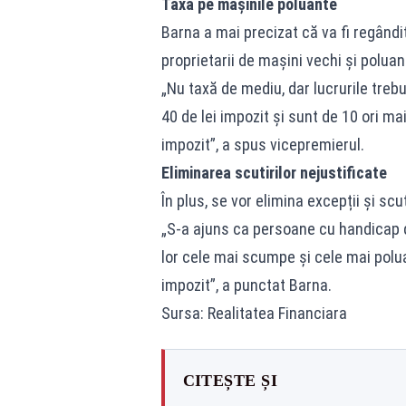
Taxă pe mașinile poluante
Barna a mai precizat că va fi regândi
proprietarii de mașini vechi și polua
„Nu taxă de mediu, dar lucrurile treb
40 de lei impozit și sunt de 10 ori m
impozit”, a spus vicepremierul.
Eliminarea scutirilor nejustificate
În plus, se vor elimina excepții și scut
„S-a ajuns ca persoane cu handicap 
lor cele mai scumpe și cele mai polu
impozit”, a punctat Barna.
Sursa: Realitatea Financiara
CITEȘTE ȘI