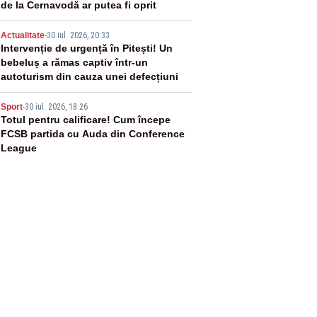
de la Cernavodă ar putea fi oprit
4
Actualitate
-
30 iul. 2026, 20:33
Intervenție de urgență în Pitești! Un
bebeluș a rămas captiv într-un
autoturism din cauza unei defecțiuni
5
Sport
-
30 iul. 2026, 18:26
Totul pentru calificare! Cum începe
FCSB partida cu Auda din Conference
League