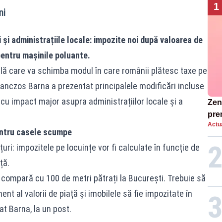
1
ni
 și administrațiile locale: impozite noi după valoarea de
 pentru mașinile poluante.
ală care va schimba modul în care românii plătesc taxe pe
Tanczos Barna a prezentat principalele modificări incluse
 cu impact major asupra administrațiilor locale și a
Zend
pre
Actua
ins
entru casele scumpe
sen
ri: impozitele pe locuințe vor fi calculate în funcție de
ță.
 compară cu 100 de metri pătrați la București. Trebuie să
nt al valorii de piață și imobilele să fie impozitate în
at Barna, la un post.