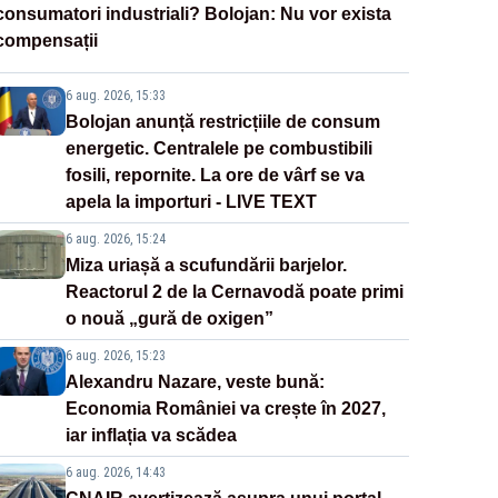
consumatori industriali? Bolojan: Nu vor exista
compensații
6 aug. 2026, 15:33
Bolojan anunță restricțiile de consum
energetic. Centralele pe combustibili
fosili, repornite. La ore de vârf se va
apela la importuri - LIVE TEXT
6 aug. 2026, 15:24
Miza uriașă a scufundării barjelor.
Reactorul 2 de la Cernavodă poate primi
o nouă „gură de oxigen”
6 aug. 2026, 15:23
Alexandru Nazare, veste bună:
Economia României va crește în 2027,
iar inflația va scădea
6 aug. 2026, 14:43