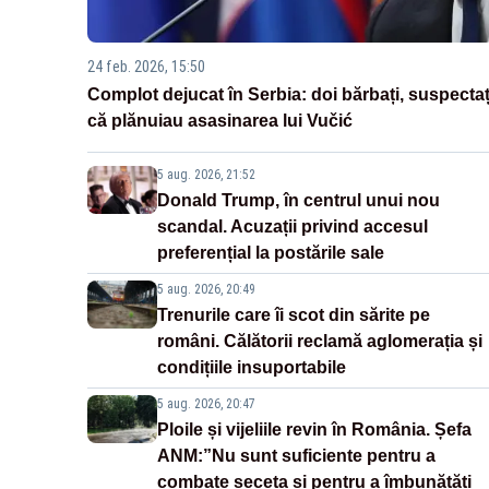
24 feb. 2026, 15:50
Complot dejucat în Serbia: doi bărbați, suspectaț
că plănuiau asasinarea lui Vučić
5 aug. 2026, 21:52
Donald Trump, în centrul unui nou
scandal. Acuzații privind accesul
preferențial la postările sale
5 aug. 2026, 20:49
Trenurile care îi scot din sărite pe
români. Călătorii reclamă aglomerația și
condițiile insuportabile
5 aug. 2026, 20:47
Ploile și vijeliile revin în România. Șefa
ANM:”Nu sunt suficiente pentru a
combate seceta și pentru a îmbunătăți