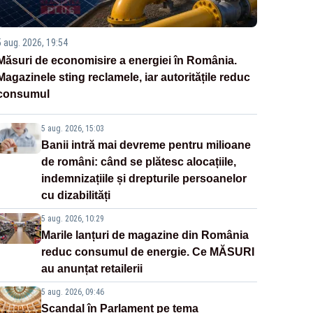
5 aug. 2026, 19:54
Măsuri de economisire a energiei în România.
Magazinele sting reclamele, iar autoritățile reduc
consumul
5 aug. 2026, 15:03
Banii intră mai devreme pentru milioane
de români: când se plătesc alocațiile,
indemnizațiile și drepturile persoanelor
cu dizabilități
5 aug. 2026, 10:29
Marile lanțuri de magazine din România
reduc consumul de energie. Ce MĂSURI
au anunțat retailerii
5 aug. 2026, 09:46
Scandal în Parlament pe tema