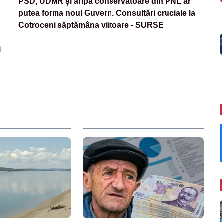
PSD, UDMR și aripa conservatoare din PNL ar
putea forma noul Guvern. Consultări cruciale la
Cotroceni săptămâna viitoare - SURSE
i