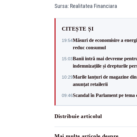
Sursa: Realitatea Financiara
CITEȘTE ȘI
Măsuri de economisire a energie
19:54
reduc consumul
Banii intră mai devreme pentru 
15:03
indemnizațiile și drepturile per
Marile lanțuri de magazine d
10:29
anunțat retailerii
Scandal în Parlament pe tema c
09:46
Distribuie articolul
Mai multe articole despre