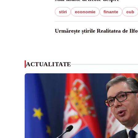
stiri
economie
finante
cub
Urmărește știrile Realitatea de Ilfo
ACTUALITATE