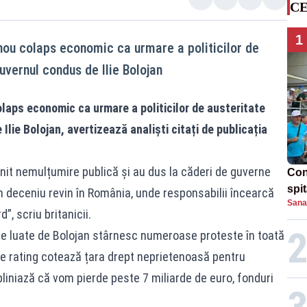
CE
1
 nou colaps economic ca urmare a politicilor de
vernul condus de Ilie Bolojan
olaps economic ca urmare a politicilor de austeritate
lie Bolojan, avertizează analiști citați de publicația
nit nemulțumire publică și au dus la căderi de guverne
Con
spi
n deceniu revin în România, unde responsabilii încearcă
Sana
”, scriu britanicii.
le luate de Bolojan stârnesc numeroase proteste în toată
 de rating cotează țara drept neprietenoasă pentru
subliniază că vom pierde peste 7 miliarde de euro, fonduri