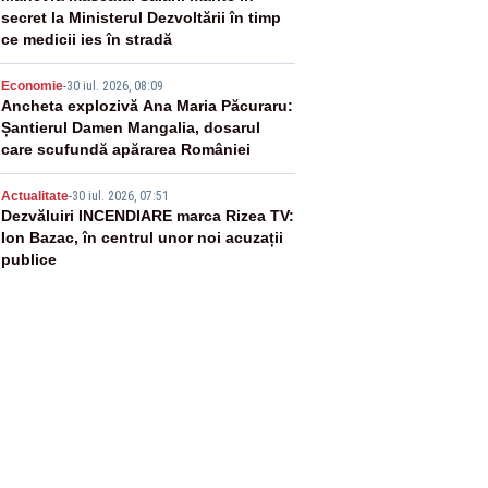
secret la Ministerul Dezvoltării în timp
ce medicii ies în stradă
4
Economie
-
30 iul. 2026, 08:09
Ancheta explozivă Ana Maria Păcuraru:
Șantierul Damen Mangalia, dosarul
care scufundă apărarea României
5
Actualitate
-
30 iul. 2026, 07:51
Dezvăluiri INCENDIARE marca Rizea TV:
Ion Bazac, în centrul unor noi acuzații
publice