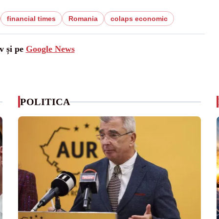
financial times
Romania
colaps economic
v și pe
Google News
POLITICA