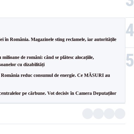
i în România. Magazinele sting reclamele, iar autoritățile
milioane de români: când se plătesc alocațiile,
soanelor cu dizabilități
in România reduc consumul de energie. Ce MĂSURI au
entralelor pe cărbune. Vot decisiv în Camera Deputaților