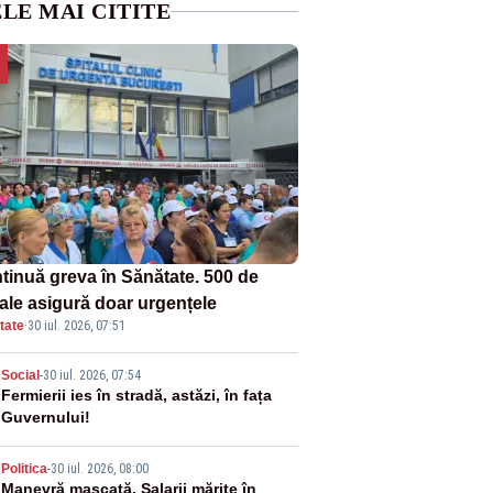
LE MAI CITITE
tinuă greva în Sănătate. 500 de
tale asigură doar urgențele
tate
·
30 iul. 2026, 07:51
2
Social
-
30 iul. 2026, 07:54
Fermierii ies în stradă, astăzi, în fața
Guvernului!
3
Politica
-
30 iul. 2026, 08:00
Manevră mascată. Salarii mărite în