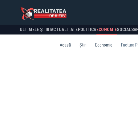
ULTIMELE ȘTIRI
ACTUALITATE
POLITICA
ECONOMIE
SOCIAL
SA
Acasă
Știri
Economie
Factura P