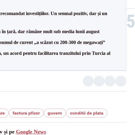
recomandat investițiilor. Un semnal pozitiv, dar și un
a în țară, dar rămâne mult sub media lunii august
onsumul de curent „a scăzut cu 200-300 de megawați”
un acord pentru facilitarea tranzitului prin Turcia al
are
factura pfizer
guvern
conditii de plata
v și pe
Google News