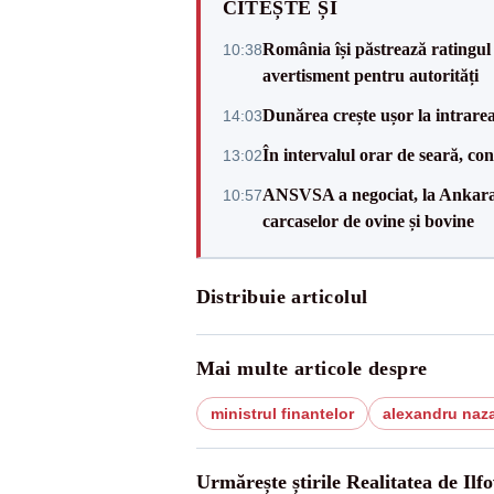
CITEȘTE ȘI
România își păstrează ratingul 
10:38
avertisment pentru autorități
Dunărea crește ușor la intrare
14:03
În intervalul orar de seară, c
13:02
ANSVSA a negociat, la Ankara, 
10:57
carcaselor de ovine și bovine
Distribuie articolul
Mai multe articole despre
ministrul finantelor
alexandru naz
Urmărește știrile Realitatea de Ilfo