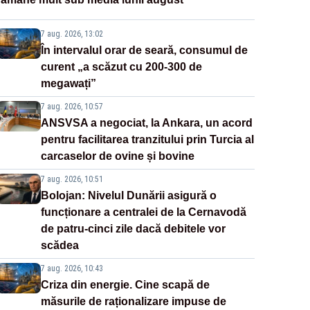
7 aug. 2026, 13:02
În intervalul orar de seară, consumul de
curent „a scăzut cu 200-300 de
megawați”
7 aug. 2026, 10:57
ANSVSA a negociat, la Ankara, un acord
pentru facilitarea tranzitului prin Turcia al
carcaselor de ovine și bovine
7 aug. 2026, 10:51
Bolojan: Nivelul Dunării asigură o
funcționare a centralei de la Cernavodă
de patru-cinci zile dacă debitele vor
scădea
7 aug. 2026, 10:43
Criza din energie. Cine scapă de
măsurile de raționalizare impuse de