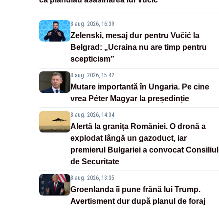
8 aug. 2026, 16:39
Zelenski, mesaj dur pentru Vučić la
Belgrad: „Ucraina nu are timp pentru
scepticism”
8 aug. 2026, 15:42
Mutare importantă în Ungaria. Pe cine
vrea Péter Magyar la președinție
8 aug. 2026, 14:34
Alertă la granița României. O dronă a
explodat lângă un gazoduct, iar
premierul Bulgariei a convocat Consiliul
de Securitate
8 aug. 2026, 13:35
Groenlanda îi pune frână lui Trump.
Avertisment dur după planul de foraj