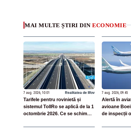
MAI MULTE ȘTIRI DIN
ECONOMIE
7 aug. 2026, 10:01
Realitatea de Ilfov
7 aug. 2026, 09:45
Tarifele pentru rovinietă și
Alertă în avia
sistemul TollRo se aplică de la 1
avioane Boei
octombrie 2026. Ce se schimbă
de inspecții o
pentru șoferi și transportatori
descoperirea 
fuselaj