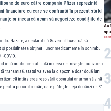
ilioane de euro către compania Pfizer reprezintă
ni financiare cu care se confruntă în prezent statul
Finanțelor încearcă acum să negocieze condițiile de
.
Au 
spu
Econ
pas
exandru Nazare, a declarat că Guvernul încearcă să
ât și posibilitatea obținerii unor medicamente în schimbul
ti-COVID.
mit încă notificarea oficială în ceea ce privește motivarea
dată transmisă, statul va avea la dispoziție doar două luni
ertizat că întârzierea rezolvării dosarului ar urma să vină
re pentru poporul român, care plătește deja dobânzi de 81