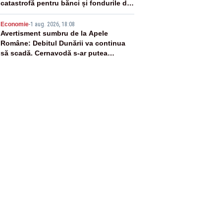
catastrofă pentru bănci și fondurile de
pensii
5
Economie
-
1 aug. 2026, 18:08
Avertisment sumbru de la Apele
Române: Debitul Dunării va continua
să scadă. Cernavodă s-ar putea
închide în 4 zile