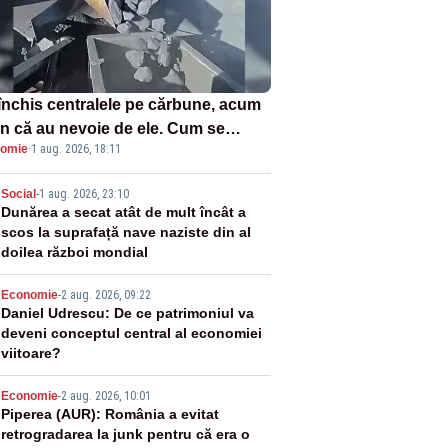
închis centralele pe cărbune, acum
n că au nevoie de ele. Cum se
omie
·
1 aug. 2026, 18:11
ează vina în plină criză energetică
2
Social
-
1 aug. 2026, 23:10
Dunărea a secat atât de mult încât a
scos la suprafață nave naziste din al
doilea război mondial
3
Economie
-
2 aug. 2026, 09:22
Daniel Udrescu: De ce patrimoniul va
deveni conceptul central al economiei
viitoare?
4
Economie
-
2 aug. 2026, 10:01
Piperea (AUR): România a evitat
retrogradarea la junk pentru că era o