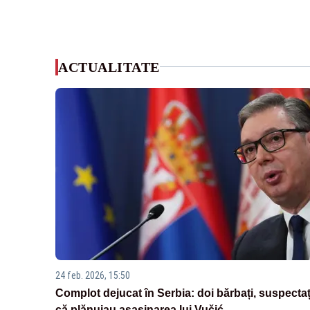
ACTUALITATE
24 feb. 2026, 15:50
Complot dejucat în Serbia: doi bărbați, suspectaț
că plănuiau asasinarea lui Vučić