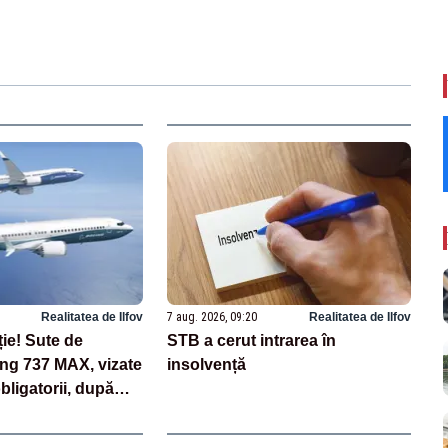
Realitatea de Ilfov
7 aug. 2026, 09:20
Realitatea de Ilfov
ție! Sute de
STB a cerut intrarea în
ng 737 MAX, vizate
insolvență
bligatorii, după
unor fisuri în