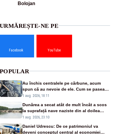
Bolojan
URMĂREȘTE-NE PE
Facebook
YouTube
POPULAR
Au închis centralele pe cărbune, acum
spun că au nevoie de ele. Cum se pasează
vina în plină criză energetică
1 aug. 2026, 18:11
Dunărea a secat atât de mult încât a scos
la suprafață nave naziste din al doilea
război mondial
1 aug. 2026, 23:10
Daniel Udrescu: De ce patrimoniul va
deveni conceptul central al economiei