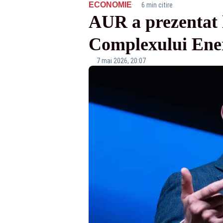
·
ECONOMIE
6 min citire
AUR a prezentat l
Complexului Ener
7 mai 2026, 20:07