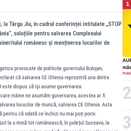
1
, la Târgu Jiu, în cadrul conferinței intitulate „STOP
ânia”, soluțiile pentru salvarea Complexului
mineritului românesc și menținerea locurilor de
AUR
măs
getice provocate de politicile guvernului Bolojan,
Polit
răsp
eclarat că salvarea CE Oltenia reprezintă una dintre
afr
UR este dispus să își asume guvernarea.
u care mâine ne asumăm guvernarea, acestea ar fi
alvarea locurilor de muncă, salvarea CE Oltenia. Asta
lă pentru că odată ce închizi nu mai poți porni.
t la o mină tot românească, în județul Suceava, la