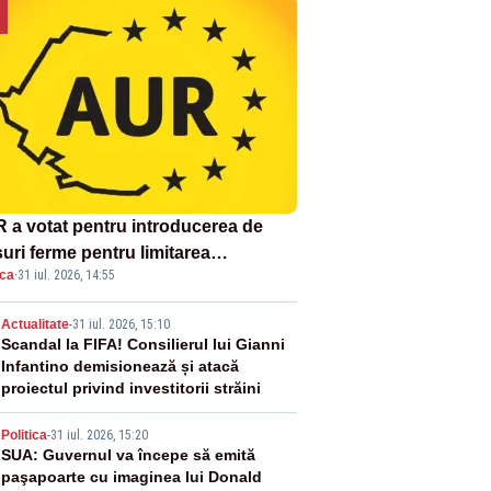
 a votat pentru introducerea de
uri ferme pentru limitarea
ica
·
31 iul. 2026, 14:55
ândirii virusului pestei porcine
icane
2
Actualitate
-
31 iul. 2026, 15:10
Scandal la FIFA! Consilierul lui Gianni
Infantino demisionează și atacă
proiectul privind investitorii străini
3
Politica
-
31 iul. 2026, 15:20
SUA: Guvernul va începe să emită
paşapoarte cu imaginea lui Donald