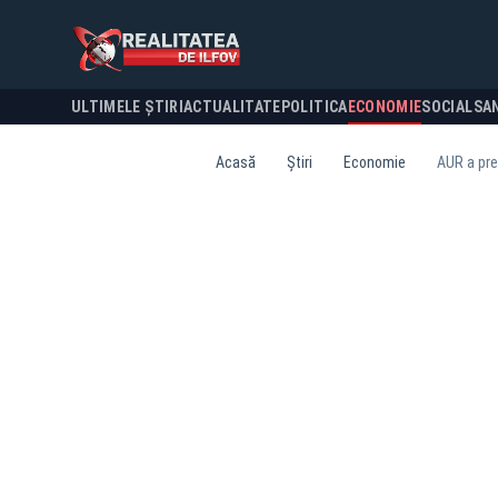
ULTIMELE ȘTIRI
ACTUALITATE
POLITICA
ECONOMIE
SOCIAL
SA
Acasă
Știri
Economie
AUR a pre