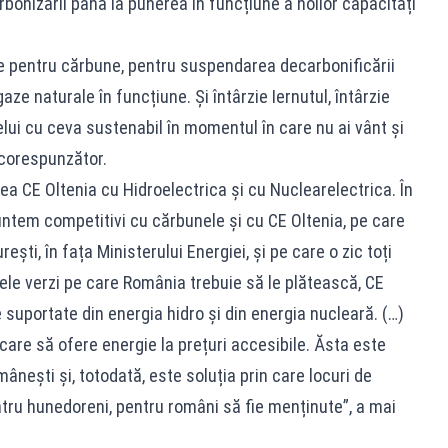
onizării până la punerea în funcțiune a noilor capacități
ie pentru cărbune, pentru suspendarea decarbonificării
ze naturale în funcțiune. Și întârzie Iernutul, întârzie
elui cu ceva sustenabil în momentul în care nu ai vânt și
 corespunzător.
a CE Oltenia cu Hidroelectrica și cu Nuclearelectrica. În
untem competitivi cu cărbunele și cu CE Oltenia, pe care
ști, în fața Ministerului Energiei, și pe care o zic toți
catele verzi pe care România trebuie să le plătească, CE
e suportate din energia hidro și din energia nucleară. (…)
are să ofere energie la prețuri accesibile. Ăsta este
nești și, totodată, este soluția prin care locuri de
ntru hunedoreni, pentru români să fie menținute”, a mai