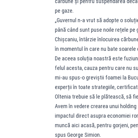
cărbune și pentru suspendarea decarb
pe gaze.
„Guvernul n-a vrut să adopte o soluț
până când sunt puse noile rețele pe ga
Chișcaniu, întârzie înlocuirea cărbun
în momentul în care nu bate soarele
De aceea soluția noastră este fuziune
felul acesta, cauza pentru care nu s
mi-au spus-o greviștii foamei la Bucure
experții în toate strategiile, certifi
Oltenia trebuie să le plătească, să fi
Avem în vedere crearea unui holding c
impactul direct asupra economiei româ
muncă aici acasă, pentru gorjeni, pe
spus George Simion.