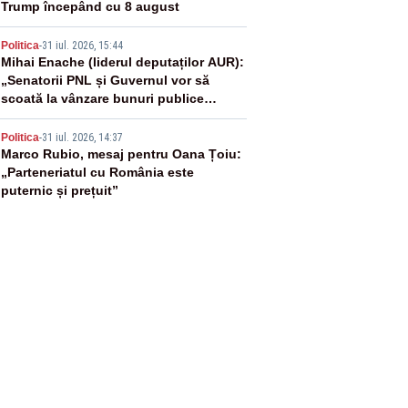
Trump începând cu 8 august
4
Politica
-
31 iul. 2026, 15:44
Mihai Enache (liderul deputaților AUR):
„Senatorii PNL și Guvernul vor să
scoată la vânzare bunuri publice
pentru a stinge datoriile pentru
5
vaccinurile Pfizer!”
Politica
-
31 iul. 2026, 14:37
Marco Rubio, mesaj pentru Oana Țoiu:
„Parteneriatul cu România este
puternic și prețuit”