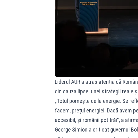
Liderul AUR a atras atenția că Româ
din cauza lipsei unei strategii reale ș
„Totul pornește de la energie. Se ref
facem, prețul energiei. Dacă avem pe
accesibil, și românii pot trăi”, a afi
George Simion a criticat guvernul Bol