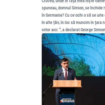
Crucea, unde în fața mea niște oame
spuneau, domnul Simion, se închide m
în Germania? Cu ce ochi o să se uite
în alte țări, în loc să muncim în țar
viitor aici. ”, a declarat George Simion