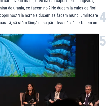
ni care aveau mâna, cred că cât capul meu, plângeau și
ina de uraniu, ce facem noi? Ne ducem la cules de flori
 copiii noștri la noi? Ne ducem să facem munci umilitoare
a noastră, să stăm lângă casa părintească, să ne facem un
.